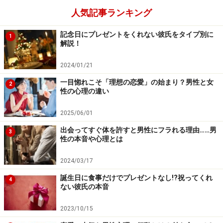
人気記事ランキング
記念日にプレゼントをくれない彼氏をタイプ別に
1
解説！
2024/01/21
一目惚れこそ「理想の恋愛」の始まり？男性と女
2
性の心理の違い
2025/06/01
出会ってすぐ体を許すと男性にフラれる理由……男
3
性の本音や心理とは
2024/03/17
誕生日に食事だけでプレゼントなし!?祝ってくれ
4
ない彼氏の本音
2023/10/15