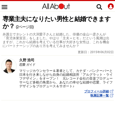
専業主夫になりたい男性と結婚できます
か？
(2ページ目)
弁護士でタレントの大渕愛子さんと結婚した、俳優の金山一彦さんが
「育児休業宣言」をしました。やはり「主夫＝ヒモ」だという風潮は出
ますが、これから結婚を考えている仕事が大好きな女性は、これを機会
にパートナーシップのあり方を考えてみませんか？
更新日：
2015年06月02日
久野 浩司
恋愛 ガイド
マリッジカウンセラー＆著者として、カナダ・バンクーバーと
日本を行き来しながら自身の結婚相談所「アルグラット・ライ
フデザイン」をオープン！ 元レコード会社の音楽プロデュー
サーなど多岐の角度から、あなたの幸せな結婚や恋愛、ライフ
デザインをプロデュース＆サポート♪
プロフィール詳細
執筆記事一覧