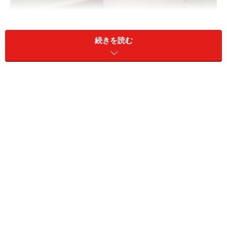
続きを読む
タンクレストイレ アラウーノSII 設置イメージ
■清潔さを保つ「全自動おそうじ機能」「トリプル汚れ
ガード」を搭載
「アラウーノSII」の素材は水アカをはじく「有機ガラス
系新素材」。素材そのものが汚れをはじくため、お手入
れが楽なのも特徴です。また、「泡」と少ない水で一気
に流しきる「全自動おそうじ機能」も搭載。トイレを流
すたびに、2種類の泡でしっかりと洗浄し、便器内を旋
回しながら勢いよく水を流すので、少ない水でもきれい
に洗い上げることが可能です。