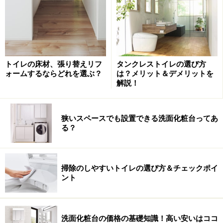
けの簡単な操作で、子どもに触られたくないボタンの操
作をロック（無効）にすれば、いたずらなどによる誤作
動を防ぐことが可能です。
トイレの床材、張り替えリフ
タンクレストイレの選び方
排水位置や低水圧にも対応ができ、設置に必要な部材も
ォームするならどれを選ぶ？
は？メリット＆デメリットを
揃っているので、リフォームでも施工しやすいのも魅力
解説！
のひとつ。清潔さを保ちやすく、価格もおさえたタンク
レストイレであれば、新築でもリフォームでも、プラン
狭いスペースでも設置できる洗面化粧台ってあ
ニングしやすいのではないでしょうか。
る？
■希望小売価格（税抜・工事費別）
便器単体（標準タイプ、床排水用 設置部材込み）：
掃除のしやすいトイレの選び方＆チェックポイ
ント
196,000円
[詳細情報]
パナソニック エコソリューションズ
洗面化粧台の価格の基礎知識！高い安いはココ