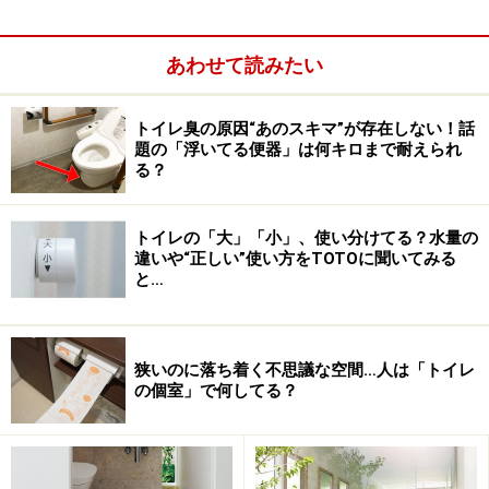
その他、2014年に発売した「新型アラウーノ」で好評の
「トリプル汚れガード」も。便器や便座、フチの形状な
あわせて読みたい
どの工夫で、便器外の汚れの主な原因である小便の「ハ
ネ・タレ・モレ」を軽減するものです。
トイレ臭の原因“あのスキマ”が存在しない！話
題の「浮いてる便器」は何キロまで耐えられ
る？
タンクレストイレ アラウーノSII 設置イメージ
トイレの「大」「小」、使い分けてる？水量の
違いや“正しい”使い方をTOTOに聞いてみる
■消費電力を約27％削減、チャイルドロック機能も
と…
便座・温水温度にエコ設定とすることで、消費電力を約
27％削減することができるのも特徴。また、搭載されて
いる保温切タイマーは、細かい時間設定も可能なので電
狭いのに落ち着く不思議な空間…人は「トイレ
の個室」で何してる？
気の無駄が省けるでしょう。
その他、リモコンにはチャイルドロック機能もあるの
で、幼いお子さんがいるご家庭でも安心。長押しするだ