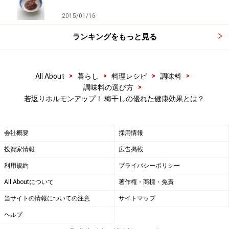
2015/01/16
一般庶民に広がったのは江戸時代で、梅干しが紫蘇で赤
く着色されるようになったのはこの頃、それまでは着色
ランキングをもっと見る
されていない物が食べられていました。
>
>
>
>
All About
暮らし
料理レシピ
調味料
江戸では、大晦日や節分の夜には「福茶」を飲み、正月
>
調味料の選び方
には黒豆と梅干しのおせちを祝儀物として食べていまし
若返りホルモンアップ！ 梅干しの優れた健康効果とは？
た。
会社概要
採用情報
また、「梅雨」と言う言葉が中国から日本に伝わったの
もこの頃。その由来は諸説ありますが、「梅の実が熟す
投資家情報
広告掲載
頃に降る雨」からきていると言われています。
利用規約
プライバシーポリシー
All Aboutについて
著作権・商標・免責
当サイトの情報についての注意
サイトマップ
梅干しの効能
ヘルプ
昔から薬として使われている梅干しは、すばらしい効能