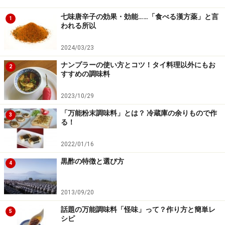
らこれが元旦に飲む縁起物として後世に受け継がれ「大
七味唐辛子の効果・効能……「食べる漢方薬」と言
福茶」の起源となり伝わっているようです。
1
われる所以
鎌倉時代には、高級で一般庶民の口に入る事はありませ
2024/03/23
んでしたが、武家の人々の間まで広がり、病を治す薬と
ナンプラーの使い方とコツ！タイ料理以外にもお
2
すすめの調味料
して食されていました。
2023/10/29
兵士の出陣、凱旋時に縁起が良い物としても用いられて
「万能粉末調味料」とは？ 冷蔵庫の余りもので作
3
いました。
る！
2022/01/16
戦国時代にも武士の出陣の際には、縁起をかついで梅干
しを食してから出陣したそうですし、梅干しは保存食と
黒酢の特徴と選び方
4
してだけでなく、戦場での傷の消毒、解毒剤、食中毒、
伝染病の予防として使われたり、疲労回復させるための
2013/09/20
栄養剤として食料袋に「梅干丸」を契帯し、戦場への必
話題の万能調味料「怪味」って？作り方と簡単レ
5
需品だったようです。
シピ