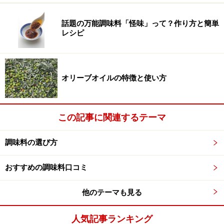
い！と言われてきましたが、医学的には、梅干しが胃酸
話題の万能調味料「怪味」って？作り方と簡単
を濃くして油っぽいうなぎの消化を助けるので、逆によ
レシピ
い組み合わせのようなので単なる迷信のようです。
オリーブオイルの特徴と使い方
歴史
梅の原産は中国と言われていますが、梅の木が日本に伝
この記事に関連するテーマ
わったのは3世紀の終わり頃と言われています。ちなみ
に中国の梅干しは、酢漬けの梅の事を言い、日本の塩漬
調味料の選び方
けの物とは違っていて、今日本で食べられている梅干し
は、日本独自の物になります。
おすすめの調味料口コミ
日本で梅干しが作られるようになったのは、平安時代と
他のテーマも見る
言われていて、当時の天皇である村上天皇が病気にな
り、その疫病を梅干しと昆布のお茶で治したと言う事か
人気記事ランキング