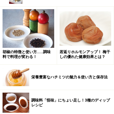
梅干し
梅干しとは、6月くらいに収穫された梅の果実を塩漬け
にした後、土用の晴天の日を選び、風通しのよいザルな
どに並べ、三日三晩干し、梅を塩漬けにした時にしみ出
てくる液体（梅酢）につけて果肉を柔らかくした物の事
を言います。
胡椒の特徴と使い方……調味
若返りホルモンアップ！ 梅干
また、この天日干しの事を「土用干し」と言います。塩
料で料理が変わる！
しの優れた健康効果とは？
漬けにしただけで、日干ししない物は梅干しとは言わ
ず、梅漬けと呼びます。
栄養豊富なハチミツの魅力＆使い方と保存法
また、梅干しの種子を取り除いた果肉を叩いた物を梅肉
と言い、調味料として広く和食に浸透し、使われていま
す。
調味料「怪味」にちょい足し！3種のディップ
レシピ
ちなみに昔から「うなぎと梅干し」の食べ合わせは悪