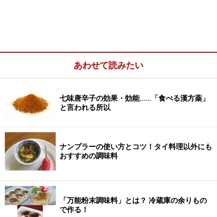
＜目次＞
あわせて読みたい
梅干し、梅肉とは？
歴史
七味唐辛子の効果・効能……「食べる漢方薬」
梅干しの効能
と言われる所以
使い方
梅干しを使ったレシピ
ナンプラーの使い方とコツ！タイ料理以外にも
おすすめの調味料
梅干し、梅肉とは？
「万能粉末調味料」とは？ 冷蔵庫の余りもの
で作る！