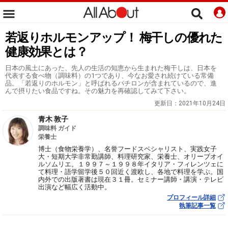
若返りホルモンアップ！ 梅干しの優れた
健康効果とは？
日本の風土にあった、先人の生活の知恵から生まれた梅干しは、日本を
代表する食べ物（調味料）の1つであり、今なお愛され続けている常備
品。「若返りのホルモン」と呼ばれるパチロンが含まれているので、進
んで摂りたい食品ですね。その魅力を再確認してみて下さい。
更新日：
2021年10月24日
青木 敦子
調味料 ガイド
栄養士
博士（食物栄養学）、名誉フードスペシャリスト、実践女子
大・短期大学非常勤講師、料理研究家、栄養士、オリーブオイ
ルソムリエ。１９９７～１９９８年イタリア・フィレンツェに
て料理・語学留学後５０回近く渡欧し、各地で料理を学ぶ。国
内外での出版著書は現在３１冊。セミナー講師・講演・テレビ
出演など幅広く活動中。
プロフィール詳細
執筆記事一覧