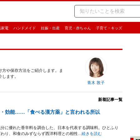
活家電
ハンドメイド
妊娠・出産
育児・赤ちゃん
子育て・キッズ
け方や保存方法をご紹介します。ま
介します。
青木 敦子
新着記事一覧
果・効能……「食べる漢方薬」と言われる所以
成分に優れた香辛料を調合した、日本を代表する調味料。ひとふり
わり、和食のみずならず西洋料理との相性...
続きを読む