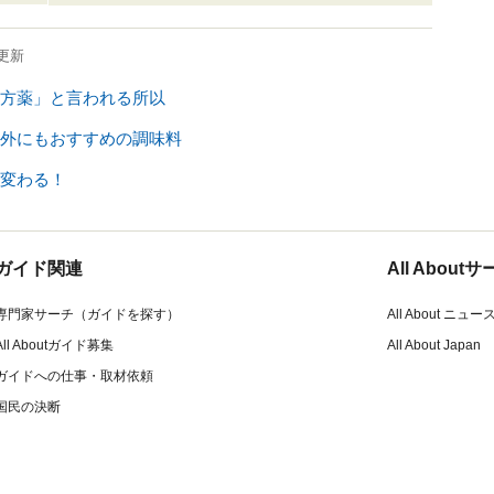
更新
方薬」と言われる所以
外にもおすすめの調味料
変わる！
ガイド関連
All Abou
専門家サーチ（ガイドを探す）
All About ニュー
All Aboutガイド募集
All About Japan
ガイドへの仕事・取材依頼
国民の決断