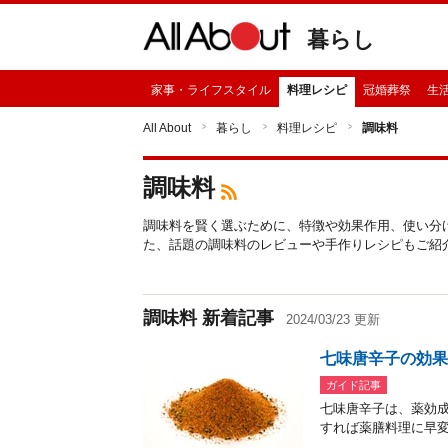
暮らし
家事・ライフスタイル
料理レシピ
冠婚葬祭
生
All About
暮らし
料理レシピ
調味料
調味料
調味料を賢く選ぶために、特徴や効果作用、使い分
た、話題の調味料のレビューや手作りレシピもご紹
調味料 新着記事
2024/03/23 更新
七味唐辛子の効
ガイド記事
七味唐辛子は、薬効
すれば薬膳料理に早変