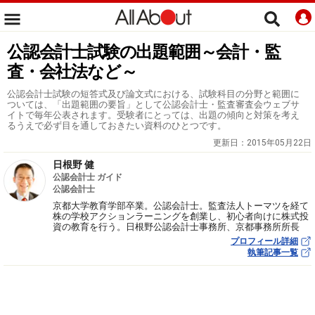
公認会計士試験の出題範囲～会計・監
査・会社法など～
公認会計士試験の短答式及び論文式における、試験科目の分野と範囲に
ついては、「出題範囲の要旨」として公認会計士・監査審査会ウェブサ
イトで毎年公表されます。受験者にとっては、出題の傾向と対策を考え
るうえで必ず目を通しておきたい資料のひとつです。
更新日：
2015年05月22日
日根野 健
公認会計士 ガイド
公認会計士
京都大学教育学部卒業。公認会計士。監査法人トーマツを経て
株の学校アクションラーニングを創業し、初心者向けに株式投
資の教育を行う。日根野公認会計士事務所、京都事務所所長
プロフィール詳細
執筆記事一覧