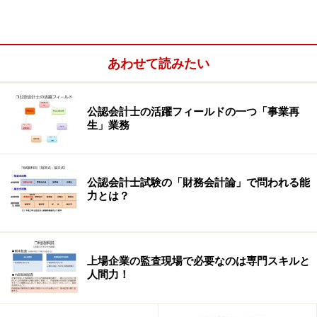
論文式試験の出題範囲は、「会計学」、「監査論」、
「企業法」、「租税法」及び選択科目（「経営学」、
「経済学」、「民法」、「統計学」のうち1科目）で
あわせて読みたい
す。
※論文式試験は、短答式試験に合格した者が毎年8月下
旬、3日間に渡り受験します。（短答式試験合格者は、
公認会計士の活躍フィールドの一つ「事業再
翌年及び翌々年の2年間、短答式試験の免除を受けるこ
生」業務
とができ、短答式試験の合格後に行われる論文式試験に
2回まで受験できる。）
公認会計士試験の「財務会計論」で問われる能
力とは？
短答式試験では、知識を体系的に理解しているか？が評
価されます。
それに対して論文式試験では、思考力、判断力、応用能
上場企業の監査現場で必要なのは専門スキルと
力、記述力があるか？が評価されます。
人間力！
次のページ
では、試験科目の分野及び範囲について解説