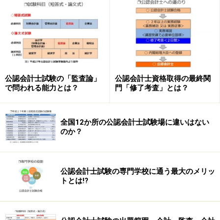
します！
※記事内容は執筆時点のものです。最新の内容をご確認くださ
い。
次のページへ
1
/
4
公認会計士試験の「監査論」
公認会計士資格取得の最終関
で問われる能力とは？
門「修了考査」とは？
全国12か所の公認会計士試験場に違いはない
のか？
公認会計士試験の専門学校に通う最大のメリッ
トとは!?