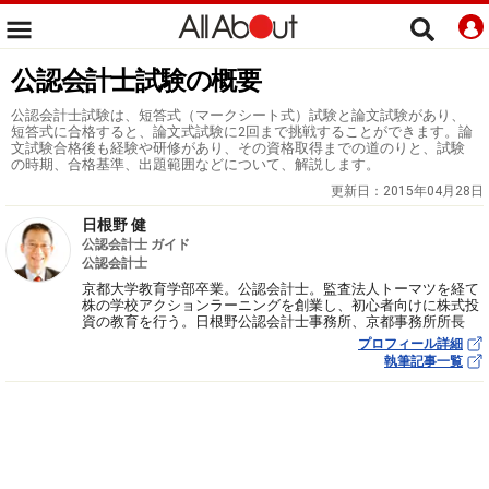
公認会計士試験の概要
公認会計士試験は、短答式（マークシート式）試験と論文試験があり、
短答式に合格すると、論文式試験に2回まで挑戦することができます。論
文試験合格後も経験や研修があり、その資格取得までの道のりと、試験
の時期、合格基準、出題範囲などについて、解説します。
更新日：
2015年04月28日
日根野 健
公認会計士 ガイド
公認会計士
京都大学教育学部卒業。公認会計士。監査法人トーマツを経て
株の学校アクションラーニングを創業し、初心者向けに株式投
資の教育を行う。日根野公認会計士事務所、京都事務所所長
プロフィール詳細
執筆記事一覧