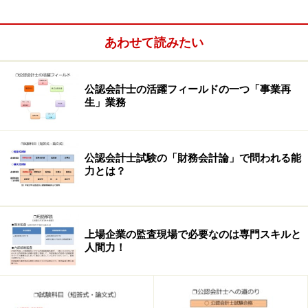
により行われます。
あわせて読みたい
次のページでは、近年の合格基準と出題範囲について解
説します。
公認会計士の活躍フィールドの一つ「事業再
※記事内容は執筆時点のものです。最新の内容をご確認くださ
生」業務
い。
次のページへ
1
/
3
公認会計士試験の「財務会計論」で問われる能
力とは？
上場企業の監査現場で必要なのは専門スキルと
人間力！