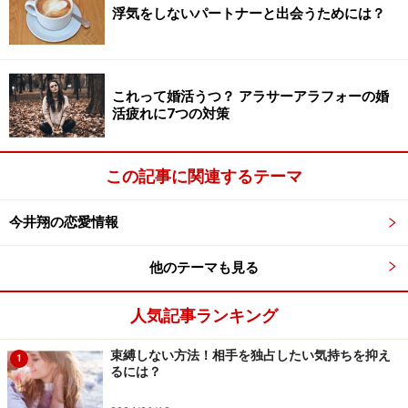
浮気をしないパートナーと出会うためには？
※記事内容は執筆時点のものです。最新の内容をご確認くださ
い。
これって婚活うつ？ アラサーアラフォーの婚
次のページへ
1
/
2
活疲れに7つの対策
この記事に関連するテーマ
今井翔の恋愛情報
他のテーマも見る
人気記事ランキング
束縛しない方法！相手を独占したい気持ちを抑え
1
るには？