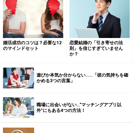
む恋愛を手に入れることができます。
ここでチェックしていただきたいのは、「もう死んでも
いい！」という幸せな状況を想像した時に感じた、内な
る声です。
婚活成功のコツは？必要な12
恋愛結婚の「引き寄せの法
のマインドセット
則」を信じすぎていません
「自分はふさわしくない」「まだ時期としては早い」
か？
「若すぎる」「老いすぎている」などの、ネガティブな
声が聞こえてきたと思います。その声はあなたが普段、
遊びか本気か分からない……「彼の気持ちを確
最高に幸せな状況を手にするのに、抵抗するために作っ
かめる3つの言葉」
ているものです。
あなたはどんな部分で、幸せに対して抵抗しているので
職場に出会いがない…“マッチングアプリ以
しょう？ どんな準備が、自分には必要だと思いますか？
外”にもある4つの方法！
>>幸せになるために、必要な準備とは？