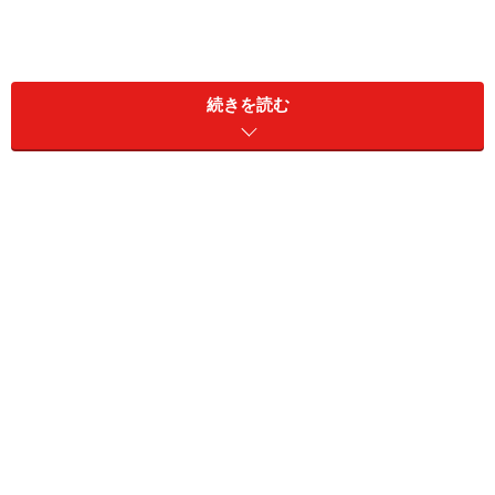
続きを読む
「幸せいっぱいになりすぎて、付き合うのが、もっとも
恐ろしいと感じられる人は、どんな人だろう？」
という
質問です。
「幸せすぎて恐ろしいってどういうこと？」とあなたは
感じるかもしれません。しかし、人間にとって最高の幸
せと、最低の不幸は同等に恐ろしいものです。試しに自
分が「もう死んでもいい！」と思えるような幸せな状況
を想像してみてください。おそらく
『自分が溶けてなく
なりそう』『そんな幸せには嫉妬がつきもの』『後でそ
の分の不幸がくる』
など、ヒヤっとするような感覚に襲