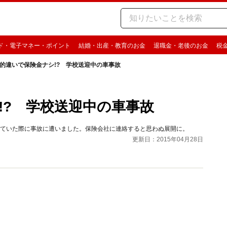
ド・電子マネー・ポイント
結婚・出産・教育のお金
退職金・老後のお金
税
的違いで保険金ナシ!? 学校送迎中の車事故
!? 学校送迎中の車事故
していた際に事故に遭いました。保険会社に連絡すると思わぬ展開に。
更新日：2015年04月28日