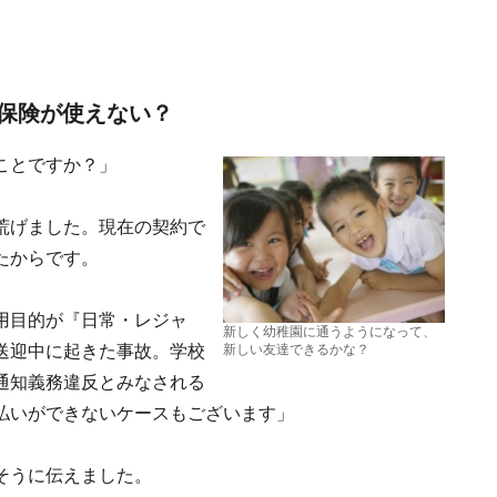
保険が使えない？
ことですか？」
荒げました。現在の契約で
たからです。
用目的が『日常・レジャ
新しく幼稚園に通うようになって、
送迎中に起きた事故。学校
新しい友達できるかな？
通知義務違反とみなされる
払いができないケースもございます」
そうに伝えました。