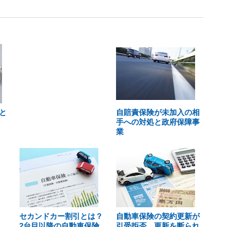
と
自賠責保険が未加入の相
手への対処と政府保障事
業
セカンドカー割引とは？
自動車保険の契約更新が
2台目以降の自動車保険
引受拒否、更新を断られ