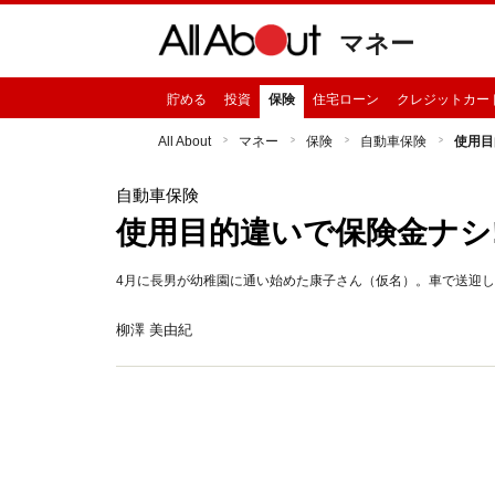
マネー
貯める
投資
保険
住宅ローン
クレジットカー
All About
マネー
保険
自動車保険
使用目
自動車保険
使用目的違いで保険金ナシ
4月に長男が幼稚園に通い始めた康子さん（仮名）。車で送迎
柳澤 美由紀