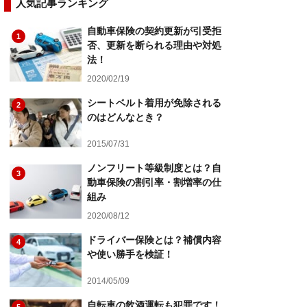
人気記事ランキング
自動車保険の契約更新が引受拒
1
否、更新を断られる理由や対処
法！
2020/02/19
シートベルト着用が免除される
2
のはどんなとき？
2015/07/31
ノンフリート等級制度とは？自
3
動車保険の割引率・割増率の仕
組み
2020/08/12
ドライバー保険とは？補償内容
4
や使い勝手を検証！
2014/05/09
自転車の飲酒運転も犯罪です！