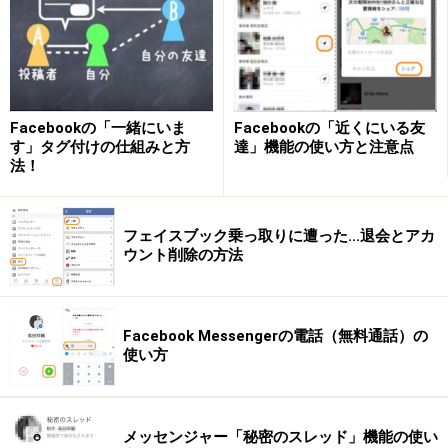
「(y)」が「いいね！」マークになる
Facebookの「一緒にいま
Facebookの「近くにいる友
す」タグ付けの仕組みと方
達」機能の使い方と注意点
ただし、スマートフォンではそのまま「(y)」となってし
法！
まいます。自分へのコメントで「(y)」を見かけたら
「『いいね！』のことなんだな」と察してあげましょ
フェイスブック乗っ取りに遭った...退会とアカ
う。
ウント削除の方法
Facebook Messengerの電話（無料通話）の
スマートフォンではそのまま「(y)」と表示されてしまう
使い方
＞次ページ：
コメント内でタグ付けする
メッセンジャー「秘密のスレッド」機能の使い