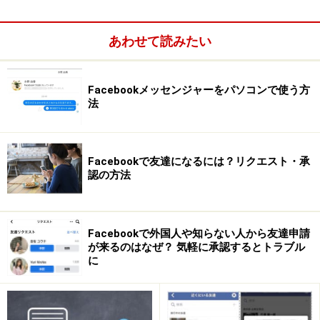
あわせて読みたい
Shiftキーを押しながらEnterキーを押せば改行できる
Facebookメッセンジャーをパソコンで使う方
法
2. コメント内で「いいね！」マークをつけ
Facebookで友達になるには？リクエスト・承
る
認の方法
「いいね！」がつくだけでもうれしいですが、コメント
内に「いいね！」マークがあるともっと驚くかもしれま
Facebookで外国人や知らない人から友達申請
せん。コメント内で「(y)」と書くと、なんと「いい
が来るのはなぜ？ 気軽に承認するとトラブル
に
ね！」マークに表示されます。
コメント内で「(y)」と入力