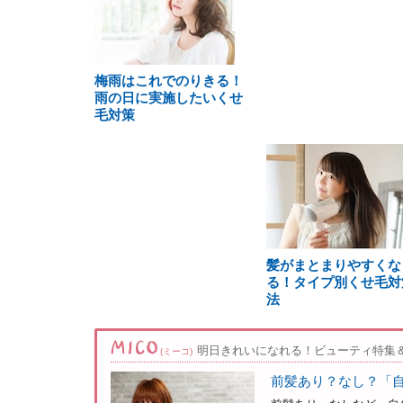
梅雨はこれでのりきる！
雨の日に実施したいくせ
毛対策
髪がまとまりやすくな
る！タイプ別くせ毛対
法
明日きれいになれる！ビューティ特集
(ミーコ)
前髪あり？なし？「