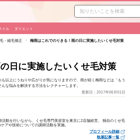
ネイル
ダイエット
毛・縮毛矯正
梅雨はこれでのりきる！雨の日に実施したいくせ毛対策
雨の日に実施したいくせ毛対策
つも以上にうねりや広がりが気になりますので、雨が続く梅雨などは「もう
そんな悩みを解決する方法をレクチャーします。
更新日：2017年06月01日
師活動を行いながら、くせ毛専門美容室を東京に2店舗経営。 独自のくせ毛
のケアや技術についての講師活動を実施。
プロフィール詳細
執筆記事一覧