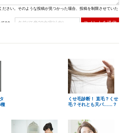
タ
くせ毛診断！ 直毛？くせ
の種
毛？それとも天パ……？