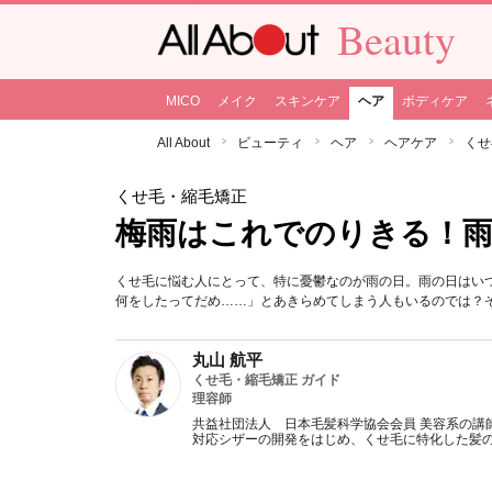
Beauty
MICO
メイク
スキンケア
ヘア
ボディケア
All About
ビューティ
ヘア
ヘアケア
くせ
くせ毛・縮毛矯正
梅雨はこれでのりきる！
くせ毛に悩む人にとって、特に憂鬱なのが雨の日。雨の日はい
何をしたってだめ……」とあきらめてしまう人もいるのでは？
丸山 航平
くせ毛・縮毛矯正 ガイド
理容師
共益社団法人 日本毛髪科学協会会員 美容系の講
対応シザーの開発をはじめ、くせ毛に特化した髪