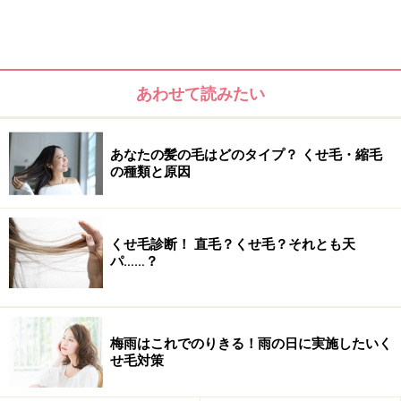
あわせて読みたい
あなたの髪の毛はどのタイプ？ くせ毛・縮毛
の種類と原因
強いクセには、ストレートアイロンをプラ
くせ毛診断！ 直毛？くせ毛？それとも天
ス
パ……？
全体的にチリチリと非常に細かなうねりがある「縮れ
毛」の人は、ドライヤーで髪を乾かした後に、ストレー
トアイロンを使って伸ばす方法がオススメです。
梅雨はこれでのりきる！雨の日に実施したいく
せ毛対策
「毎日外出前に手間をかけられない…・」という場合
は、美容室で縮毛矯正の施術などを検討しても良いでし