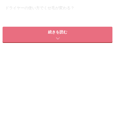
ドライヤーの使い方でくせ毛が変わる？
髪全体が大きくうねっている「波状毛」の人は、ドライ
ヤーの使い方を少し工夫するだけでも、大分くせ毛の印
続きを読む
象が変わってきます。
髪を乾かす時はドライヤーを髪の根元にあてて、髪をし
っかり起こすようにしながら乾かしましょう。くせ毛の
人はどうしても髪の毛が広がりやすいので、上からしっ
かり押さえるように乾かす人が多いかもしれません。し
かし、実は根元を起こしながら乾かす方が、髪の毛全体
の広がりを抑えることができるのです。