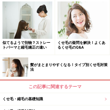
ょう。
次ページでは「縮れ毛・波状毛に共通する対処方法」を
紹介します。
※記事内容は執筆時点のものです。最新の内容をご確認くださ
い。
似てるようで別物？ストレー
くせ毛の疑問を解決！よくあ
トパーマと縮毛矯正の違い
るくせ毛のQ&A
次のページへ
1
/
2
髪がまとまりやすくなる！タイプ別くせ毛対策
法
この記事に関連するテーマ
くせ毛・縮毛の基礎知識