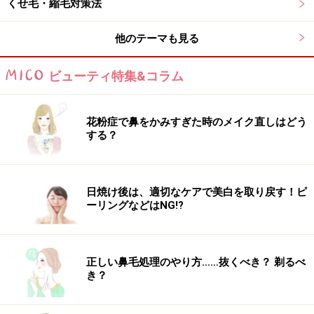
くせ毛・縮毛対策法
他のテーマも見る
ビューティ特集&コラム
花粉症で鼻をかみすぎた時のメイク直しはどう
する？
日焼け後は、適切なケアで美白を取り戻す！ピ
ーリングなどはNG!?
正しい鼻毛処理のやり方……抜くべき？ 剃るべ
き？