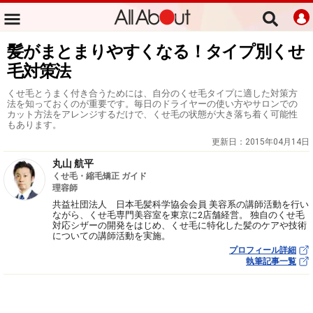
髪がまとまりやすくなる！タイプ別くせ
毛対策法
くせ毛とうまく付き合うためには、自分のくせ毛タイプに適した対策方
法を知っておくのが重要です。毎日のドライヤーの使い方やサロンでの
カット方法をアレンジするだけで、くせ毛の状態が大き落ち着く可能性
もあります。
更新日：
2015年04月14日
丸山 航平
くせ毛・縮毛矯正 ガイド
理容師
共益社団法人 日本毛髪科学協会会員 美容系の講師活動を行い
ながら、くせ毛専門美容室を東京に2店舗経営。 独自のくせ毛
対応シザーの開発をはじめ、くせ毛に特化した髪のケアや技術
についての講師活動を実施。
プロフィール詳細
執筆記事一覧