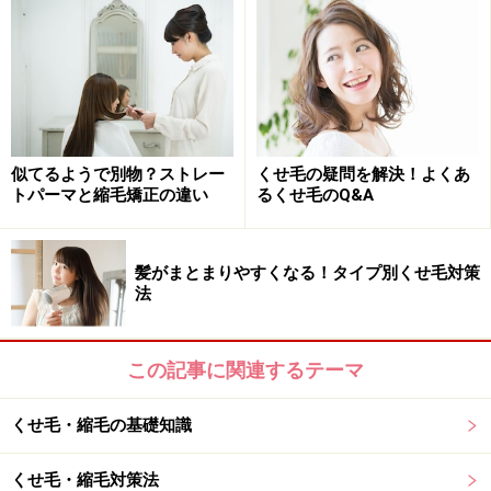
を教えてください！
重さを出すことでくせ毛をカバー
基本的には表面を軽くせずに、全体的に重めのスタイル
似てるようで別物？ストレー
くせ毛の疑問を解決！よくあ
トパーマと縮毛矯正の違い
るくせ毛のQ&A
にすることがおすすめです。髪の毛に重みがあった方
が、うねりや広がりが落ち着いてくれるからです。ショ
ートヘアよりはロングヘアの方が、重さが出るのでベタ
髪がまとまりやすくなる！タイプ別くせ毛対策
ーです。前髪も長めにして重みを出す方が良いのです
法
が、短くしたいときには、後ろの髪の毛を前に持ってき
て厚めの前髪を作りましょう。
この記事に関連するテーマ
くせ毛・縮毛の基礎知識
くせ毛・縮毛対策法