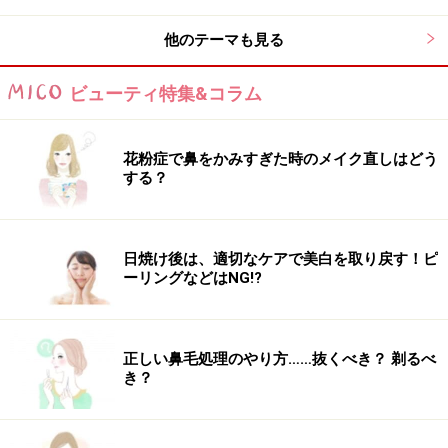
他のテーマも見る
Q4：くせ毛を解決するには縮毛矯正しか手
段はないの？
ビューティ特集&コラム
縮れ毛の人は縮網矯正をすることをおすすめしますが、
花粉症で鼻をかみすぎた時のメイク直しはどう
波状毛の人はカットやダメージケアでだいぶくせ毛を改
する？
善することができます。
日焼け後は、適切なケアで美白を取り戻す！ピ
ーリングなどはNG!?
正しい鼻毛処理のやり方……抜くべき？ 剃るべ
き？