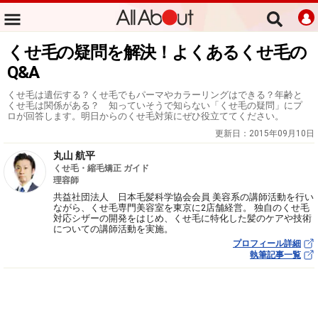
くせ毛の疑問を解決！よくあるくせ毛の
Q&A
くせ毛は遺伝する？くせ毛でもパーマやカラーリングはできる？年齢と
くせ毛は関係がある？ 知っていそうで知らない「くせ毛の疑問」にプ
ロが回答します。明日からのくせ毛対策にぜひ役立ててください。
更新日：
2015年09月10日
丸山 航平
くせ毛・縮毛矯正 ガイド
理容師
共益社団法人 日本毛髪科学協会会員 美容系の講師活動を行い
ながら、くせ毛専門美容室を東京に2店舗経営。 独自のくせ毛
対応シザーの開発をはじめ、くせ毛に特化した髪のケアや技術
についての講師活動を実施。
プロフィール詳細
執筆記事一覧