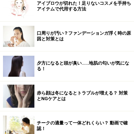
アイブロウが切れた！足りないコスメを手持ち
アイテムで代用する方法
Q5：くせ毛でもコテは使える？
口周りが汚い？ファンデーションガ浮く時の原
因と対策とは
くせ毛の人でもコテを使ってまったく問題ありません。
きれいに仕上げたいなら、根元から平アイロンで真っ直
ぐに伸ばしてからコテで髪の毛を巻くと良いでしょう。
夕方になると頭が臭い……地肌の匂いが気にな
平アイロンを使った後にオイルなどで毛先に水分を補っ
る！
てあげると、きれいなカールに仕上がります。
次は、「Q くせ毛でもパーマやカラーリングはでき
赤ら顔は冬になるとトラブルが増える？ 対策
とNGケアとは
る？」にお答えします！
※記事内容は執筆時点のものです。最新の内容をご確認くださ
い。
チークの適量って一体どれくらい？ 動画で確
認！