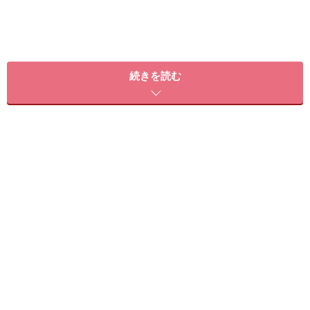
続きを読む
Q2：年齢を重ねることでくせ毛になる場合
もある？
加齢によって代謝が低下したり、髪の毛に十分な栄養成
分が行き届かなくなると、髪の毛が凸凹になったり細く
なることでくせが生じることがあります。また、成長と