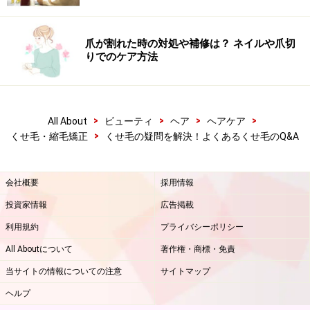
次のページへ
1
/
2
爪が割れた時の対処や補修は？ ネイルや爪切
りでのケア方法
>
>
>
>
All About
ビューティ
ヘア
ヘアケア
>
くせ毛・縮毛矯正
くせ毛の疑問を解決！よくあるくせ毛のQ&A
会社概要
採用情報
投資家情報
広告掲載
利用規約
プライバシーポリシー
All Aboutについて
著作権・商標・免責
当サイトの情報についての注意
サイトマップ
ヘルプ