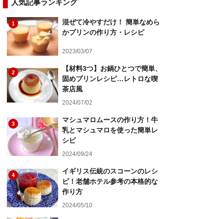
人気記事ランキング
混ぜて冷やすだけ！ 簡単なめら
1
かプリンの作り方・レシピ
2023/03/07
【材料3つ】お鍋ひとつで簡単、
2
固めプリンレシピ…レトロな喫
茶店風
2024/07/02
マシュマロムースの作り方！牛
3
乳とマシュマロを使った簡単レ
シピ
2024/09/24
イギリス伝統のスコーンのレシ
4
ピ！老舗ホテル参考の本格的な
作り方
2024/05/10