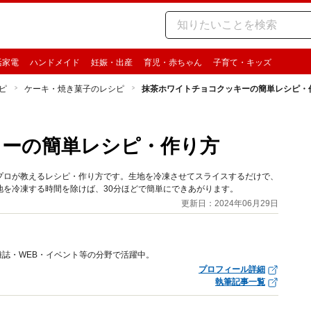
活家電
ハンドメイド
妊娠・出産
育児・赤ちゃん
子育て・キッズ
ピ
ケーキ・焼き菓子のレシピ
抹茶ホワイトチョコクッキーの簡単レシピ・
キーの簡単レシピ・作り方
プロが教えるレシピ・作り方です。生地を冷凍させてスライスするだけで、
を冷凍する時間を除けば、30分ほどで簡単にできあがります。
更新日：2024年06月29日
誌・WEB・イベント等の分野で活躍中。
プロフィール詳細
執筆記事一覧