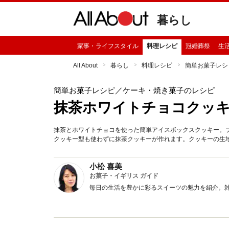
暮らし
家事・ライフスタイル
料理レシピ
冠婚葬祭
生
All About
暮らし
料理レシピ
簡単お菓子レシ
簡単お菓子レシピ
／ケーキ・焼き菓子のレシピ
抹茶ホワイトチョコクッ
抹茶とホワイトチョコを使った簡単アイスボックスクッキー。
クッキー型も使わずに抹茶クッキーが作れます。クッキーの生地
小松 喜美
お菓子・イギリス ガイド
毎日の生活を豊かに彩るスイーツの魅力を紹介。雑