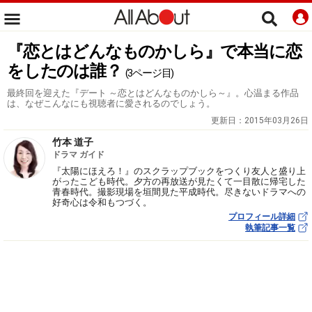
『恋とはどんなものかしら』で本当に恋
をしたのは誰？
(3ページ目)
最終回を迎えた『デート ～恋とはどんなものかしら～』。心温まる作品
は、なぜこんなにも視聴者に愛されるのでしょう。
更新日：
2015年03月26日
竹本 道子
ドラマ ガイド
『太陽にほえろ！』のスクラップブックをつくり友人と盛り上
がったこども時代。夕方の再放送が見たくて一目散に帰宅した
青春時代。撮影現場を垣間見た平成時代。尽きないドラマへの
好奇心は令和もつづく。
プロフィール詳細
執筆記事一覧