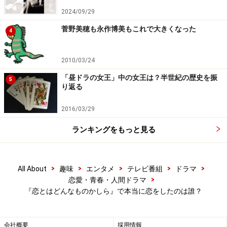
2024/09/29
菅野美穂も永作博美もこれで大きくなった
4
2010/03/24
「昼ドラの女王」中の女王は？半世紀の歴史を振
5
り返る
2016/03/29
ランキングをもっと見る
>
>
>
>
>
All About
趣味
エンタメ
テレビ番組
ドラマ
>
恋愛・青春・人間ドラマ
『恋とはどんなものかしら』で本当に恋をしたのは誰？
会社概要
採用情報