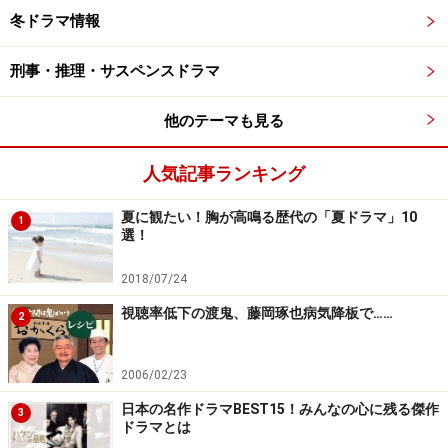
冬ドラマ情報
刑事・推理・サスペンスドラマ
他のテーマも見る
人気記事ランキング
夏に観たい！胸が高鳴る歴代の「夏ドラマ」10
1
選！
2018/07/24
視聴率低下の渡鬼、藤岡琢也病気降板で……
2
2006/02/23
日本の名作ドラマBEST15！みんなの心に残る傑作
3
ドラマとは