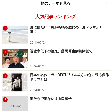
他のテーマも見る
人気記事ランキング
夏に観たい！胸が高鳴る歴代の「夏ドラマ」10
1
選！
2018/07/24
視聴率低下の渡鬼、藤岡琢也病気降板で……
2
2006/02/23
日本の名作ドラマBEST15！みんなの心に残る傑作
3
ドラマとは
2024/09/29
出そうで出ないは山口智子
4