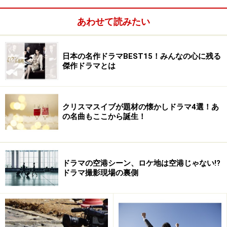
TBS」の名をほしいままにするわけです。。
あわせて読みたい
これは、90年代のフジテレビが社内の第一制作部と共同
テレビがタッグを組んで突き進んでいったのに似ていま
日本の名作ドラマBEST15！みんなの心に残る
す。
傑作ドラマとは
2.ドキュメンタリードラマの確立
クリスマスイブが題材の懐かしドラマ4選！あ
の名曲もここから誕生！
テレビマンユニオン設立後、今野勉演出で『欧州から愛
をこめて』と『天皇の世紀』を相次いで制作、社会・教
養ものとドラマを合体した「ドキュメンタリードラマ」
ドラマの空港シーン、ロケ地は空港じゃない!?
というジャンルを確立します。
ドラマ撮影現場の裏側
ドキュメンタリーと別の要素を組み合わせて新ジャンル
をつくるというのはテレビマンユニオンの得意パターン
で、旅と組み合わせると『遠くへいきたい』、音楽とで