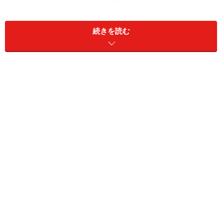
報堂が共同出資して、木下恵介プロダクションが設立
（79年に木下プロに改称）、『冬の旅』『それぞれの
秋』『冬の運動会』など人間の内面を深く掘り下げた大
続きを読む
人のドラマシリーズ『木下恵介・人間の歌シリーズ』を
制作します。
さらに同じ年、TBS、電通と渡辺プロとの共同出資でテ
レパックを設立。設立に携わった石井ふく子プロデュー
サの『ありがとう』などを制作します。
続く71年には、『ザ・ガードマン』を制作中の大映映画
テレビ室が、大映本社倒産により大映テレビとして独
立、その後も『赤シリーズ』などヒットを飛ばします。
TBSもこれらの会社を積極的に育成、本社の制作局とク
ルマの両輪となり70年代から80年代半ばまで「ドラマの