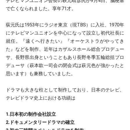
テレビマンユニオン会長の萩元晴彦氏が9月4日、脳梗塞
で亡くなられました。享年71才。
荻元氏は1953年にラジオ東京（現TBS）に入社、1970年
にテレビマンユニオンを中心になって設立し初代社長に
就任。『遠くへ行きたい』『オーケストラがやってき
た』などを制作、近年はカザルスホール総合プロデュー
サ、長野県出身ということもあり長野冬季五輪総括プロ
デューサ（萩本欽一司会の閉会式は萩元色が強かったと
思います）も兼務していました。
ドラマも大きな柱として制作しており、日本のテレビ、
テレビドラマ史上における功績は
1.日本初の制作会社設立
2.ドキュメンタリードラマの確立