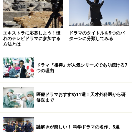
『オーケストラがやってきた』、教育もので『課外授
業・ようこそ先輩』、クイズとだと『ウルトラクイズ』
『世界ふしぎ発見！』などなど。
エキストラに応募しよう！憧
ドラマのタイトルを5つのパ
このドキュメンタリードラマの系譜は95年にNHKスペシ
れのテレビドラマに参加する
ターンに分類してみる
ャル枠で『こころの王国―童謡詩人・金子みすゞの世
方法とは
界』を制作、金子みすゞをテレビで本格的に取り上げる
ことにより再評価が加速、先日TBSが制作した『明るい
ドラマ『相棒』が人気シリーズであり続ける7
ほうへ明るいほうへ』にもつながっていきます。
つの理由
※記事内容は執筆時点のものです。最新の内容をご確認くださ
い。
医療ドラマおすすめ11選！天才外科医から研
修医まで
次のページへ
1
/
2
謎解きが楽しい！ 科学ドラマの名作、5選