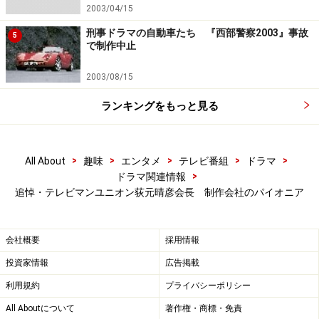
2003/04/15
刑事ドラマの自動車たち 『西部警察2003』事故
5
で制作中止
2003/08/15
ランキングをもっと見る
>
>
>
>
>
All About
趣味
エンタメ
テレビ番組
ドラマ
>
ドラマ関連情報
追悼・テレビマンユニオン荻元晴彦会長 制作会社のパイオニア
会社概要
採用情報
投資家情報
広告掲載
利用規約
プライバシーポリシー
All Aboutについて
著作権・商標・免責