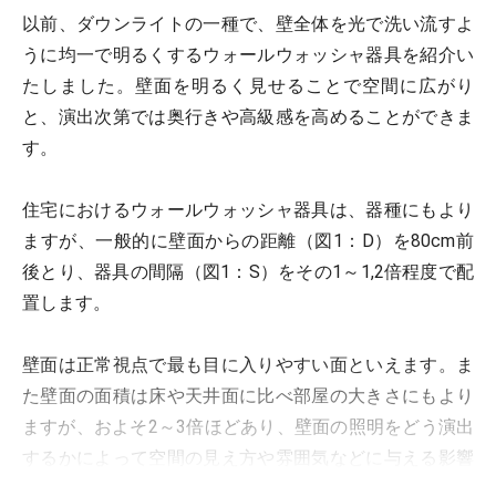
以前、ダウンライトの一種で、壁全体を光で洗い流すよ
うに均一で明るくするウォールウォッシャ器具を紹介い
たしました。壁面を明るく見せることで空間に広がり
と、演出次第では奥行きや高級感を高めることができま
す。
住宅におけるウォールウォッシャ器具は、器種にもより
ますが、一般的に壁面からの距離（図1：D）を80cm前
後とり、器具の間隔（図1：S）をその1～1,2倍程度で配
置します。
壁面は正常視点で最も目に入りやすい面といえます。ま
た壁面の面積は床や天井面に比べ部屋の大きさにもより
ますが、およそ2～3倍ほどあり、壁面の照明をどう演出
するかによって空間の見え方や雰囲気などに与える影響
が大きいのです。