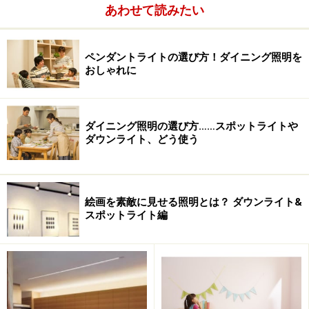
あわせて読みたい
住宅向けのウォールウォッシャ器具は白熱電球や電球型
蛍光ランプ器具を使用した天井埋め込み式で、いわゆる
ペンダントライトの選び方！ダイニング照明を
ダウンライト器具のカテゴリーの中にあります。それら
おしゃれに
の中には全般照明用ダウンライト器具と外観が全く似て
いて、同じ部屋に共存させても全く違和感のない状況を
作り出すことが可能です。
ダイニング照明の選び方……スポットライトや
ダウンライト、どう使う
最近、白熱灯用ウォールウォッシャ器具にLED電球が代
替できるかという質問がありましたが、ウォールウォッ
シャ器具もメーカーによって種類が幾つかあるので、一
絵画を素敵に見せる照明とは？ ダウンライト&
概に言えませんがレンズのないタイプは、仮にランプが
スポットライト編
器具に入れられたとしても、おそらくイメージしている
ような照明効果にはならないと思います。
次の頁では、「スポットライトで壁面を照明」について
ご紹介します。