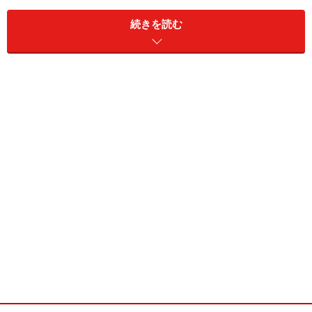
続きを読む
ウォールウォッシャ器具による壁面照明は、壁面が明る
い仕上げであるほど空間の明るさ感が強調されます。さ
らに壁面だけが明るく、天井や床面が暗いほど空間はま
るで美術館のように静寂でドラマチックな印象を創り出
します。
写真1.絵画をスポットライトで照明している例
住宅では壁一面に絵画や写真などを飾っているところで
のウォールウォッシャ照明は効果的です。また空間のア
クセントとして壁紙が一面だけ他の面と異なってところ
があれば、その壁面は積極的に照明されることが勧めら
れます。