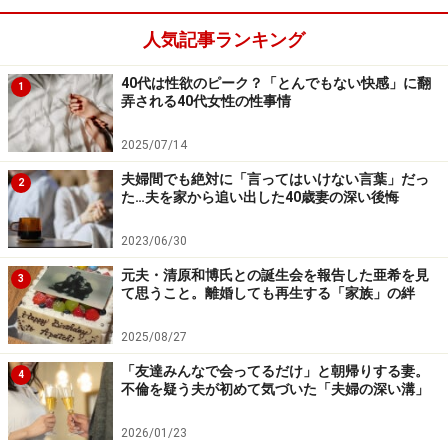
人気記事ランキング
40代は性欲のピーク？「とんでもない快感」に翻
1
弄される40代女性の性事情
2025/07/14
夫婦間でも絶対に「言ってはいけない言葉」だっ
2
た…夫を家から追い出した40歳妻の深い後悔
2023/06/30
元夫・清原和博氏との誕生会を報告した亜希を見
3
て思うこと。離婚しても再生する「家族」の絆
2025/08/27
「友達みんなで会ってるだけ」と朝帰りする妻。
4
不倫を疑う夫が初めて気づいた「夫婦の深い溝」
2026/01/23