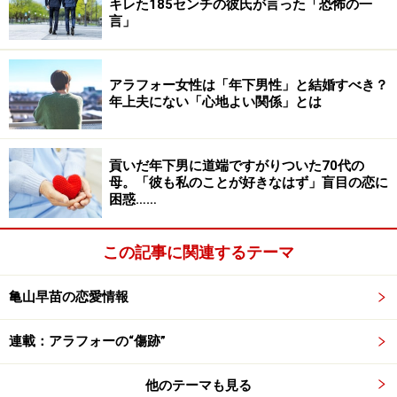
キレた185センチの彼氏が言った「恐怖の一
言」
アラフォー女性は「年下男性」と結婚すべき？
年上夫にない「心地よい関係」とは
貢いだ年下男に道端ですがりついた70代の
母。「彼も私のことが好きなはず」盲目の恋に
困惑……
この記事に関連するテーマ
亀山早苗の恋愛情報
連載：アラフォーの“傷跡”
他のテーマも見る