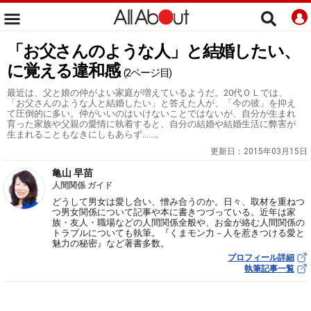
「お父さんのような人」と結婚したい、
に覚える違和感
(2ページ目)
最近は、父と娘の仲がよい家庭が増えているようだ。20代ＯＬでは、
「お父さんのような人と結婚したい」と答えた人が、「今の彼」を抑え
て圧倒的に多い。仲がいいのはいけないことではないが、自分が生まれ
育った家族や父親の愛情に執着すると、自分の結婚や結婚生活に弊害が
生まれることもなきにしもあらず……。
更新日：
2015年03月15日
亀山 早苗
人間関係 ガイド
どうして男女は愛し合い、憎み合うのか。日々、取材を重ねつ
つ男女関係について記事や本に書きつづっている。近年は家
族・友人・職場などの人間関係全般や、お金が絡む人間関係の
トラブルについても執筆。『くまモン力－人を惹きつける愛と
魅力の秘密』など著書多数。
プロフィール詳細
執筆記事一覧