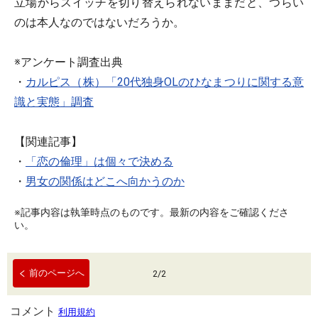
立場からスイッチを切り替えられないままだと、つらい
のは本人なのではないだろうか。
※アンケート調査出典
・
カルピス（株）「20代独身OLのひなまつりに関する意
識と実態」調査
【関連記事】
・
「恋の倫理」は個々で決める
・
男女の関係はどこへ向かうのか
※記事内容は執筆時点のものです。最新の内容をご確認くださ
い。
前のページへ
2
/
2