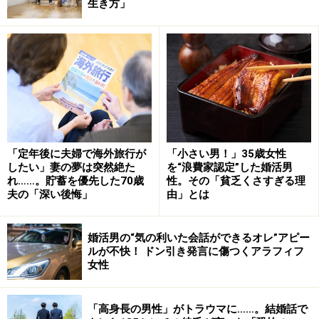
生き方」
「定年後に夫婦で海外旅行が
「小さい男！」35歳女性
したい」妻の夢は突然絶た
を“浪費家認定”した婚活男
れ……。貯蓄を優先した70歳
性。その「貧乏くさすぎる理
夫の「深い後悔」
由」とは
婚活男の“気の利いた会話ができるオレ”アピー
ルが不快！ ドン引き発言に傷つくアラフィフ
女性
「高身長の男性」がトラウマに……。結婚話で