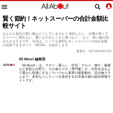
賢く節約！ネットスーパーの合計金額比
較サイト
みなさん毎日の買い物はどうしていますか？ 節約したい、仕事が遅くて
スーパーに寄れない、重いものをたくさん運べない……など、買い物の悩
みもさまざまです。今回は、とっても便利なネットスーパーの合計金額
が比較できるサイト「NESPA」を紹介します。
更新日：
2015年03月10日
All About 編集部
「All About」は、マネー・暮らし・住宅・グルメ・旅行・健康
など多彩な分野で、その道のプロ（専門家）が、日常生活をよ
り豊かに快適にするノウハウから業界の最新動向、読み物コラ
ムまで、多彩なコンテンツを発信する日本最大級の総合情報サ
イトです。