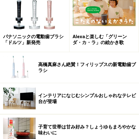
パナソニックの電動歯ブラシ
Alexaと楽しむ「グリーン
「ドルツ」新発売
ダ・カ・ラ」の絵かき歌
その結果「送料がかかる」、「実店舗よりも価格の比較
高橋真麻さん絶賛！フィリップスの新電動歯ブ
ラシ
がしにくい」という理由が多くみられたそうです。確か
に、これらは消費者にとって気になりますね。実際にネ
ットスーパーを利用している人も、複数のネットスーパ
インテリアになじむシンプルおしゃれなテレビ
ーを見比べて価格を比較していることも明らかになって
台が登場
います。ネットでの買い物が日常になって、価格を比較
して、いいものをより安くという感覚が当然あるので
す。
子育て世帯は甘み好み？しょうゆもまろやかな
味わいに