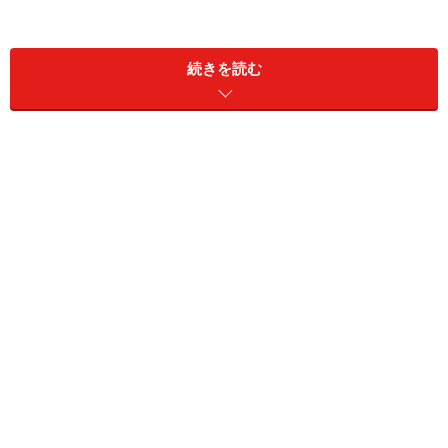
続きを読む
画期的なのは、買い物カゴ単位での価格比較が可能なた
め、ひとつの商品価格を気にすることなく買い物金額の
合計で比較することができること。これにより、今まで
複数の実店舗のスーパーをチェックし、お店をハシゴし
ていた人は、買い物の時間を大幅に短縮することができ
ます。さらに「NESPA」の１つの画面を通じて複数のネ
ットスーパーでのお買い物が可能になっています。