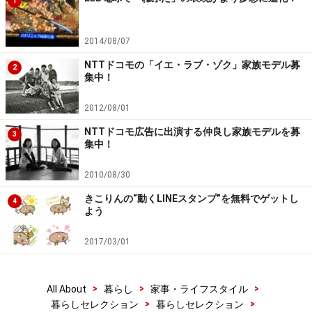
1
4 選んだスーパーで精算すると、そのお店から直接自分
のお家に届けられる
2014/08/07
NTTドコモの「イエ・ラブ・ゾク」家族モデル募
2
という仕組みになります。
集中！
2012/08/01
JANコードが付与されている、加工食品、飲料、日用
品、ベビー用品、ペット用品などを中心に、約10,000品
NTTドコモ広告に出演する仲良し家族モデルを募
3
集中！
目についての金額比較が可能。今後、取り扱い商品も増
やしていくそうです。
2010/08/30
きこりんの“動くLINEスタンプ”を無料でゲットし
4
主婦にも、一人暮らしのビジネスマンにとっても時短・
よう
節約ができる強い味方になりそうです。ますます進化す
2017/03/01
るネットスーパーのサービスに注目ですね。
「NESPA」サイト
>
>
>
All About
暮らし
家事・ライフスタイル
>
>
暮らしセレクション
暮らしセレクション