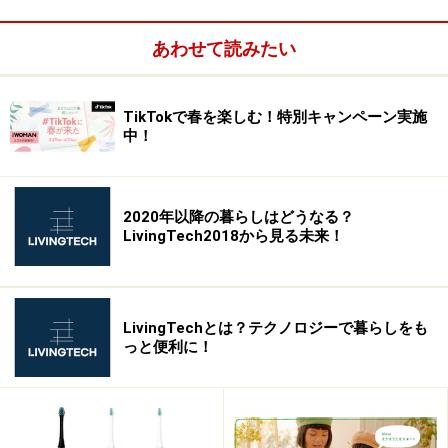
あわせて読みたい
今までネットスーパーを使わなかった理由
は……
TikTokで春を楽しむ！特別キャンペーン実施
ネットスーパーは便利ということはわかっていても、周
中！
りの人が頻繁に使っているという印象はまだ多くはあり
ません。NESPA JAPANは、実際全国の19歳～69歳の専
業主婦で、ネットスーパーを現在利用していないけれど
2020年以降の暮らしはどうなる？
「ネットスーパーに対して興味や利用意向を持つにも関
LivingTech2018から見る未来！
わらず、利用まで至っていない人」に、理由を調査して
います。
LivingTechとは？テクノロジーで暮らしをも
っと便利に！