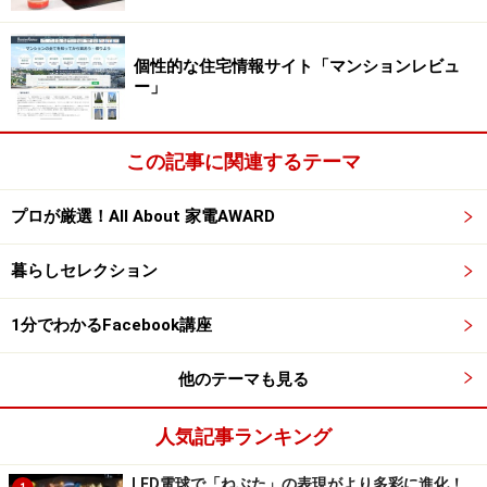
こうした生活者の実情から、買い物カゴの合計金額を一
括比較できるポータルサイト「NESPA」が生まれまし
個性的な住宅情報サイト「マンションレビュ
た。
ー」
実際には、どうやって使うの？
この記事に関連するテーマ
さて、実際の使い方ですが、 こちらも簡単です。
プロが厳選！All About 家電AWARD
1 自分の住んでいる住所の郵便番号を入力
暮らしセレクション
配達エリアにある、お好みのスーパーを選ぶ
1分でわかるFacebook講座
↓
2 欲しい商品を選ぶ
他のテーマも見る
↓
3 商品を選ぶと、ネットスーパーごとに安い順に並びが
人気記事ランキング
入れ替わる
↓
LED電球で「ねぶた」の表現がより多彩に進化！