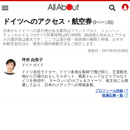
ドイツへのアクセス・航空券
(3ページ目)
日本からドイツへの直行便がある都市はフランクフルト、ミュンヘン、
デュッセルドルフの3つで所要時間は約12時間。経由便も含めるとアクセ
スの選択肢は膨大です。ここでは直行便・経由便の種類と特徴、おすす
め航空会社ほか、格安の国内移動方法もご紹介します。
更新日：
2015年03月08日
坪井 由美子
ドイツ ガイド
ドイツ在住ライター。ドイツ各地を取材で飛び回り、王道観光
地から穴場のおもしろスポット、最新トレンドなどリアルなド
イツを発信中。 ヨーロッパのカフェ＆スイーツ、食文化にも精
通しており、日本のメディアへの寄稿多数。
プロフィール詳細
執筆記事一覧