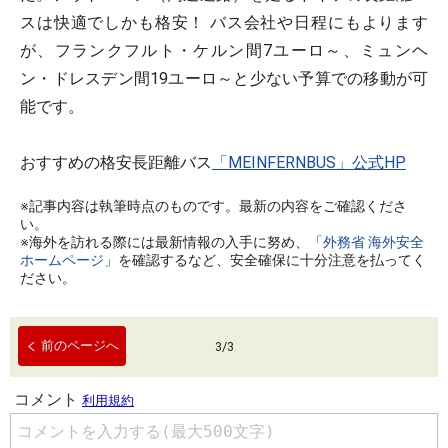
スは快適でしかも格安！ バス会社や日程にもよります
が、フランクフルト・ケルン間7ユーロ～、ミュンヘ
ン・ドレスデン間19ユーロ～と少ない予算での移動が可
能です。
おすすめの格安長距離バス
「MEINFERNBUS」公式HP
※記事内容は執筆時点のものです。最新の内容をご確認くださ
い。
※海外を訪れる際には最新情報の入手に努め、「
外務省 海外安全
ホームページ
」を確認するなど、安全確保に十分注意を払ってく
ださい。
前のページへ
3
/
3