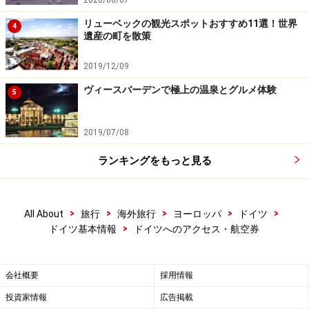
リューベックの観光スポットおすすめ11選！世界
4
遺産の町を散策
2019/12/09
ヴィースバーデンで極上の温泉とグルメ体験
5
2019/07/08
ランキングをもっと見る
>
>
>
>
>
All About
旅行
海外旅行
ヨーロッパ
ドイツ
>
ドイツ基本情報
ドイツへのアクセス・航空券
会社概要
採用情報
投資家情報
広告掲載