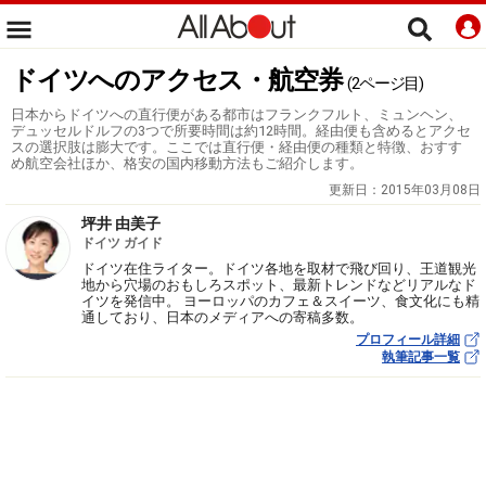
ドイツへのアクセス・航空券
(2ページ目)
日本からドイツへの直行便がある都市はフランクフルト、ミュンヘン、
デュッセルドルフの3つで所要時間は約12時間。経由便も含めるとアクセ
スの選択肢は膨大です。ここでは直行便・経由便の種類と特徴、おすす
め航空会社ほか、格安の国内移動方法もご紹介します。
更新日：
2015年03月08日
坪井 由美子
ドイツ ガイド
ドイツ在住ライター。ドイツ各地を取材で飛び回り、王道観光
地から穴場のおもしろスポット、最新トレンドなどリアルなド
イツを発信中。 ヨーロッパのカフェ＆スイーツ、食文化にも精
通しており、日本のメディアへの寄稿多数。
プロフィール詳細
執筆記事一覧