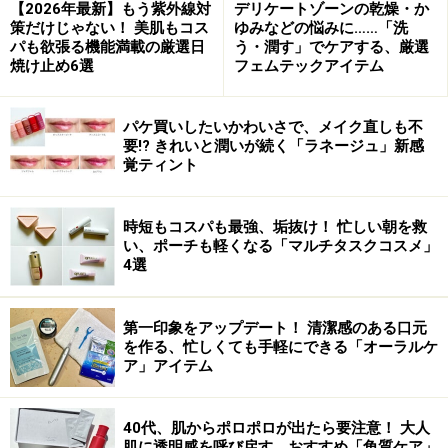
【2026年最新】もう紫外線対
デリケートゾーンの乾燥・か
策だけじゃない！ 美肌もコス
ゆみなどの悩みに……「洗
パも欲張る機能満載の厳選日
う・潤す」でケアする、厳選
焼け止め6選
フェムテックアイテム
パケ買いしたいかわいさで、メイク直しも不
要!? きれいと潤いが続く「ラネージュ」新感
覚ティント
時短もコスパも最強、垢抜け！ 忙しい朝を救
い、ポーチも軽くなる「マルチタスクコスメ」
4選
第一印象をアップデート！ 清潔感のある口元
を作る、忙しくても手軽にできる「オーラルケ
ア」アイテム
40代、肌からポロポロが出たら要注意！ 大人
肌に透明感を呼び戻す、おすすめ「角質ケア」