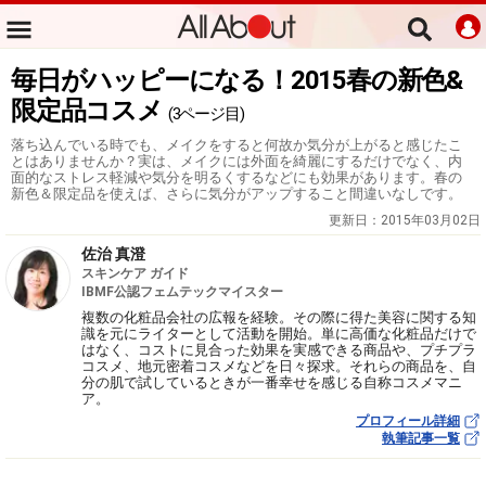
毎日がハッピーになる！2015春の新色&
限定品コスメ
(3ページ目)
落ち込んでいる時でも、メイクをすると何故か気分が上がると感じたこ
とはありませんか？実は、メイクには外面を綺麗にするだけでなく、内
面的なストレス軽減や気分を明るくするなどにも効果があります。春の
新色＆限定品を使えば、さらに気分がアップすること間違いなしです。
更新日：
2015年03月02日
佐治 真澄
スキンケア ガイド
IBMF公認フェムテックマイスター
複数の化粧品会社の広報を経験。その際に得た美容に関する知
識を元にライターとして活動を開始。単に高価な化粧品だけで
はなく、コストに見合った効果を実感できる商品や、プチプラ
コスメ、地元密着コスメなどを日々探求。それらの商品を、自
分の肌で試しているときが一番幸せを感じる自称コスメマニ
ア。
プロフィール詳細
執筆記事一覧