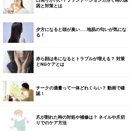
口周りが汚い？ファンデーションガ浮く時の原
因と対策とは
夕方になると頭が臭い……地肌の匂いが気にな
る！
赤ら顔は冬になるとトラブルが増える？ 対策
とNGケアとは
チークの適量って一体どれくらい？ 動画で確
認！
爪が割れた時の対処や補修は？ ネイルや爪切
りでのケア方法