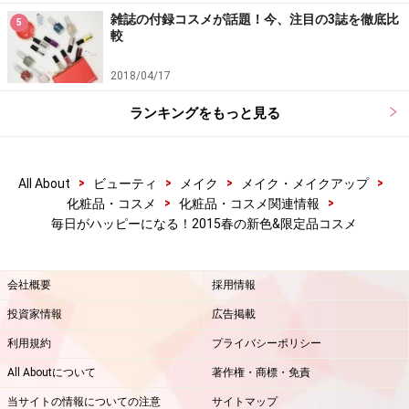
雑誌の付録コスメが話題！今、注目の3誌を徹底比
5
較
2018/04/17
ランキングをもっと見る
>
>
>
>
All About
ビューティ
メイク
メイク・メイクアップ
>
>
化粧品・コスメ
化粧品・コスメ関連情報
毎日がハッピーになる！2015春の新色&限定品コスメ
会社概要
採用情報
投資家情報
広告掲載
利用規約
プライバシーポリシー
All Aboutについて
著作権・商標・免責
当サイトの情報についての注意
サイトマップ