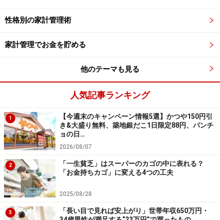
【編集部からのお知らせ】
性格別の家計管理術
・「家計」について、
アンケート（2026/8/31まで）
を実施
中です！
※抽選で20名にAmazonギフト券1000円分プレゼント
家計管理でお金を貯める
※謝礼付きの限定アンケートやモニター企画に参加が可能に
なります
他のテーマも見る
人気記事ランキング
【今週末のキャンペーン情報5選】かつや150円引
1
き&大盛り無料、築地銀だこ1日限定88円、パンチ
ョの日…
2026/08/07
「一生貧乏」はスーパーのカゴの中に表れる？
2
「お金持ちカゴ」に変える4つの工夫
2025/08/28
「長い目で見れば安上がり」世帯年収650万円・
3
34歳男性が満足する“23万円”で買ったもの