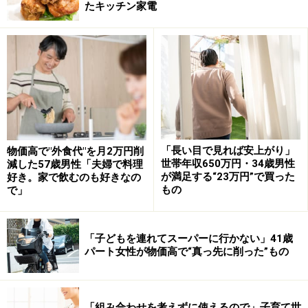
プランナーの私の前では素直に表現し書く事ができるよ
たキッチン家電
うです。また客観的に書き方などをお伝えすることがで
きるのでスムーズに書き進め、最後まで書き上げること
ができるのもいいですね。
お金の不安があり相談に来られたお客様も、最後に終活
ができることでお金の問題も心のモヤモヤも払拭されす
っきりとした良い笑顔になります。
「長い目で見れば安上がり」
物価高で"外食代"を月2万円削
世帯年収650万円・34歳男性
減した57歳男性「夫婦で料理
が満足する“23万円”で買った
好き。家で飲むのも好きなの
自分らしく生き、悔いのない人生を送る為にも現在と将
もの
で」
来の自分について向き合うこと。お金の問題はそれを気
付かせるひとつにきっかけにすぎないのです。
「子どもを連れてスーパーに行かない」41歳
パート女性が物価高で“真っ先に削った”もの
ファイナンシャルプランナーとして家計のマネジメント
をアドバイスする中で、多くの方が死だけでなく、自分
の人生と正面から向き合う事を避けているように感じま
「組み合わせを考えずに使えるので」子育て世