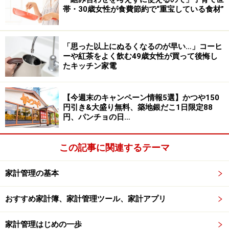
す。人生設計とは自分の人生と向き合うことから始まり
帯・30歳女性が食費節約で“重宝している食材”
ます。エンディングノートも同じように捉えもしもの時
に今できる事をはじめませんか？
「思った以上にぬるくなるのが早い…」コーヒ
ーや紅茶をよく飲む49歳女性が買って後悔し
【関連記事をチェック】
たキッチン家電
終活・エンディングノートおすすめランキングBest10
家計管理のうまい人が「幸せ」な理由
【今週末のキャンペーン情報5選】かつや150
ハッピー老後を迎えるために必要な3つの資産
円引き&大盛り無料、築地銀だこ1日限定88
円、パンチョの日…
※記事内容は執筆時点のものです。最新の内容をご確認くださ
い。
本記事の内容は一般的な情報提供を目的としており、特定の金融
この記事に関連するテーマ
商品や投資行動を推奨するものではありません。
投資や資産運用に関する最終的なご判断はご自身の責任において
行ってください。
家計管理の基本
掲載情報の正確性・完全性については十分に配慮しております
が、その内容を保証するものではなく、これに基づく損失・損害
おすすめ家計簿、家計管理ツール、家計アプリ
などについて当社は一切の責任を負いません。
最新の情報や詳細については、必ず各金融機関やサービス提供者
の公式情報をご確認ください。
家計管理はじめの一歩