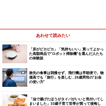
ファイナンシャルプランナーとしての役割
私の事務所に来られる高齢のお客様にはサービスとして
エンディングノートをプレゼントしてきました。しか
あわせて読みたい
し、一人では書くことが難しいのだと気付き今ではお客
様が希望される場合にはエンディングノートを書くお手
「床がピカピカ」「気持ちいい」買ってよかっ
た高額商品で“ロボット掃除機”を選んだ人たち
伝いといったサービスを行っています。
の体験談
ファイナンシャルプランナーに相談する時は家族構成か
旅先の食事は我慢せず、飛行機は早朝便で。物
ら家計や金融資産の明細といった事は全て開示して頂い
価高でも「旅行」を楽しむ…26歳男性の“お金
ており、相談の回数を重ねる毎に信頼関係も築けていま
の使い方”
すので、「信頼のおける他人」という立ち位置で、エン
ディングノートを書くお手伝いすることができます。家
「油で揚げたほうがタイパがいいと気付いてし
族や身内の前では書きにくいことも、ファイナンシャル
まいました」33歳子育て世帯が買って後悔し