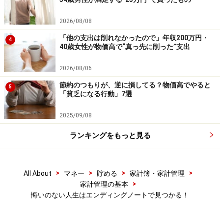
2026/08/08
「他の支出は削れなかったので」年収200万円・
4
40歳女性が物価高で“真っ先に削った”支出
2026/08/06
節約のつもりが、逆に損してる？物価高でやると
5
「貧乏になる行動」7選
2025/09/08
ランキングをもっと見る
>
>
>
>
All About
マネー
貯める
家計簿・家計管理
>
家計管理の基本
悔いのない人生はエンディングノートで見つかる！