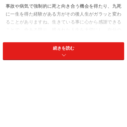
事故や病気で強制的に死と向き合う機会を得たり、九死
に一生を得た経験がある方がその後人生がガラッと変わ
ることがありますね。生きている事に心から感謝できる
ことで、命ある限り、残された人生を大切にし、自分の
使命を果たしたいと思うからですね。
続きを読む
楽天の三木谷さんは、阪神淡路大震災を経験し「人はい
つか死ぬ。人生は有限だ。残された時間は少ない」 と気
付き、人生観が変わり起業を決断したと言われていま
す。
人生の棚卸しは楽ではありませんが、エンディングノー
トを書くことで残された人生をどのように生きたいのか
自分でデザインすることができます。そうすることで、
残された人生を悔いなく送ることができると私は思うの
です。