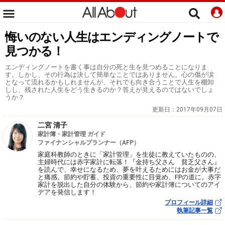
悔いのない人生はエンディングノートで
見つかる！
エンディングノートを書く事は自分の死と生を見つめることになりま
す。しかし、その行為は決して簡単なことではありません。心の傷が涙
となって流れるかもしれませんが、それでも向き合うことで人生を棚卸
しし、残された人生をどう生きるのか？答えが見えるのではないでしょ
うか？
更新日：
2017年09月07日
二宮 清子
家計簿・家計管理 ガイド
ファイナンシャルプランナー（AFP）
家庭科教師のときに「家計管理」を生徒に教えていたものの、
主婦時代には赤字家計に転落！『金持ち父さん 貧乏父さん』
を読んで、幸せになるため、夢を叶えるためにはお金が大事だ
と痛感。節約や貯蓄、投資の重要性に目覚め、FPの道に。赤字
家計を脱出した自分の体験から、節約や家計簿についてのアイ
デアを発信します！
プロフィール詳細
執筆記事一覧