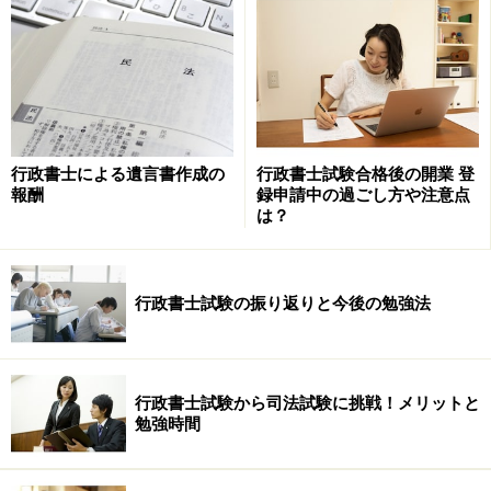
比較問題は法律系国家試験でよく出題されます。行政書士試
験も例外ではありません。
このように条文問題は「比較」の視点がよく出題されて
います。
最後に、ひっかけを選択肢ごとに見ていきたいと思いま
行政書士による遺言書作成の
行政書士試験合格後の開業 登
す。ひっかけるとは、誤りの選択肢をどう作成している
報酬
録申請中の過ごし方や注意点
は？
かということです。比較問題は主語の入れ替え（平成24
年問題4の3～5、平成25年問題6のウなど）が中心で、手
続きを問う問題は要件の一部を欠落（平成24年問題4の
行政書士試験の振り返りと今後の勉強法
2）させています。また、憲法ではなく「法律」の知識
をひっかけに利用してもいます（平成24年問題5の1、平
成25年問題6のア）。
行政書士試験から司法試験に挑戦！メリットと
勉強時間
なお、上記でご紹介した本試験問題は、
財団法人行政書
士試験研究センター
にて掲載されております。