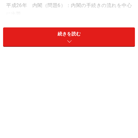
平成26年 内閣（問題6）：内閣の手続きの流れを中心
に出題
平成25年 議員の権能（問題6）：議員の権能と国会の
権能との比較
続きを読む
平成24年 国務大臣と国会議員（問題4）：国務大臣と
国会議員の比較
平成24年 財政（問題5）：財政全般の条文から広く出
題