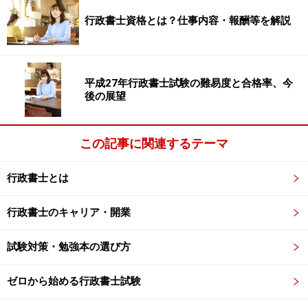
行政書士資格とは？仕事内容・報酬等を解説
以上から、統治の条文問題の分析のポイントをまとめま
す。
・出題数は1問前後
平成27年行政書士試験の難易度と合格率、今
・出題内容は比較が多い
後の展望
・ひっかけは主語の入れ替えが多い
この記事に関連するテーマ
ここはしっかりと押さえる！暗記の範囲
行政書士とは
1問という出題数を考えると、多くの時間を条文の暗記
に割くわけにはいきません。暗記する範囲を絞る必要が
行政書士のキャリア・開業
あります。
試験対策・勉強本の選び方
2回ほどは出題されていますが、ひっかけとして用いら
ゼロから始める行政書士試験
れる「法律」の知識は不要です。例えば、国会法、内閣
法、裁判所法などは、分量が多く暗記量を増やすだけな