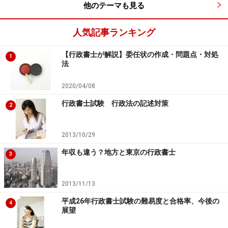
他のテーマも見る
ので、過去問で出題された範囲だけ押さえれば十分で
す。
人気記事ランキング
また、手続きを問う問題はひっかけをつくりやすいこと
【行政書士が解説】委任状の作成・問題点・対処
1
法
から、出題者は問題を作成しやすいので、国会の議決手
続き（59条、60～61条、67条）、内閣不信任決議後の手
2020/04/08
続き（69～71条）の基本的な手続きをしっかりと押さま
行政書士試験 行政法の記述対策
2
しょう。
2013/10/29
メインの比較の問題も基本的なものを押さえましょう。
年収も違う？地方と東京の行政書士
具体的に言えば、国会と議院の権能、国会と内閣の権
3
能、内閣と内閣総理大臣の権能、天皇と内閣の権能、最
高裁判所（裁判官）と下級裁判所（裁判官）の比較で
2013/11/13
す。これらは国家試験の頻出事項であり、しっかりと暗
平成26年行政書士試験の難易度と合格率、今後の
4
展望
記しましょう。