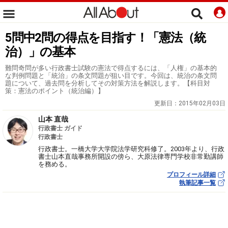
5問中2問の得点を目指す！「憲法（統
治）」の基本
難問奇問が多い行政書士試験の憲法で得点するには、「人権」の基本的
な判例問題と「統治」の条文問題が狙い目です。今回は、統治の条文問
題について、過去問を分析してその対策方法を解説します。【科目対
策：憲法のポイント（統治編）】
更新日：
2015年02月03日
山本 直哉
行政書士 ガイド
行政書士
行政書士。一橋大学大学院法学研究科修了。2003年より、行政
書士山本直哉事務所開設の傍ら、大原法律専門学校非常勤講師
を務める。
プロフィール詳細
執筆記事一覧