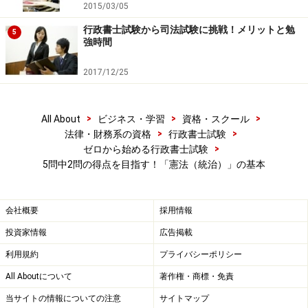
2015/03/05
次のページでは暗記のポイントについてご説明いたしま
行政書士試験から司法試験に挑戦！メリットと勉
5
す。
強時間
2017/12/25
※記事内容は執筆時点のものです。最新の内容をご確認くださ
い。
>
>
>
All About
ビジネス・学習
資格・スクール
>
>
法律・財務系の資格
行政書士試験
次のページへ
1
/
2
>
ゼロから始める行政書士試験
5問中2問の得点を目指す！「憲法（統治）」の基本
会社概要
採用情報
投資家情報
広告掲載
利用規約
プライバシーポリシー
All Aboutについて
著作権・商標・免責
当サイトの情報についての注意
サイトマップ