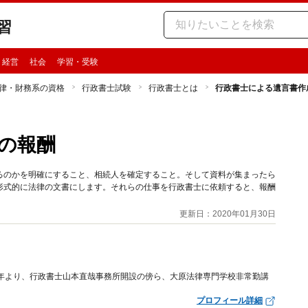
習
・経営
社会
学習・受験
律・財務系の資格
行政書士試験
行政書士とは
行政書士による遺言書作
の報酬
るのかを明確にすること、相続人を確定すること。そして資料が集まったら
形式的に法律の文書にします。それらの仕事を行政書士に依頼すると、報酬
更新日：2020年01月30日
3年より、行政書士山本直哉事務所開設の傍ら、大原法律専門学校非常勤講
プロフィール詳細