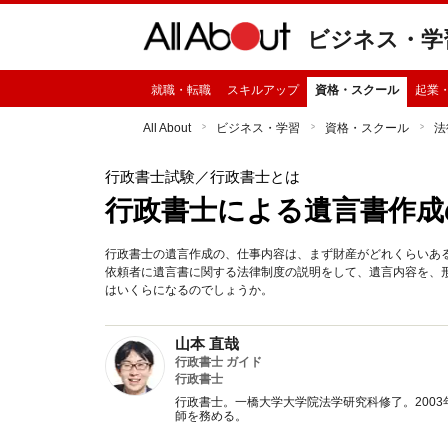
ビジネス・学
就職・転職
スキルアップ
資格・スクール
起業
All About
ビジネス・学習
資格・スクール
法
行政書士試験
／行政書士とは
行政書士による遺言書作成
行政書士の遺言作成の、仕事内容は、まず財産がどれくらいあ
依頼者に遺言書に関する法律制度の説明をして、遺言内容を、
はいくらになるのでしょうか。
山本 直哉
行政書士 ガイド
行政書士
行政書士。一橋大学大学院法学研究科修了。200
師を務める。