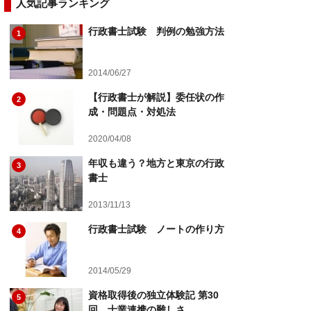
人気記事ランキング
行政書士試験 判例の勉強方法
1
2014/06/27
【行政書士が解説】委任状の作
2
成・問題点・対処法
2020/04/08
年収も違う？地方と東京の行政
3
書士
2013/11/13
行政書士試験 ノートの作り方
4
2014/05/29
資格取得後の独立体験記 第30
5
回 士業連携の難しさ