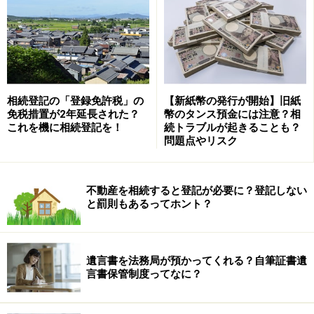
2500万円までは贈与税なしで贈与が可能
相続登記の「登録免許税」の
【新紙幣の発行が開始】旧紙
免税措置が2年延長された？
幣のタンス預金には注意？相
2500万円までの贈与には贈与税がかからず、2500万円を
これを機に相続登記を！
続トラブルが起きることも？
問題点やリスク
超える部分に20％の贈与税が課されます。贈与財産の種
類、金額、贈与回数、年数に制限はありません。
不動産を相続すると登記が必要に？登記しない
と罰則もあるってホント？
贈与する側（贈与者）とされる側（受贈者）の条件
贈与者は60歳以上の親または祖父母、受贈者は贈与者の
推定相続人である20歳以上の子または孫です。また贈与
遺言書を法務局が預かってくれる？自筆証書遺
言書保管制度ってなに？
者ごとに適用できるため、例えば父からは暦年課税、母
からは相続時精算課税とすることもできます。