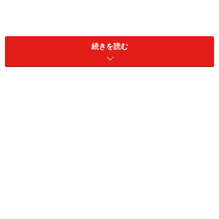
続きを読む
財産の贈与が行われた場合、その翌年の3月15日までに
贈与税の申告をする必要があります。贈与税の課税には
「暦年課税(毎年110万円までは申告不要・贈与税がかか
らない)」と「相続時精算課税」の2種類があり、一定の
要件に該当する場合は相続時精算課税を選択できます。
相続時精算課税を選択した場合、まず贈与時に贈与税を
納めます。贈与者が亡くなった際には、贈与財産を含め
て相続税を計算し、この相続税といったん支払っていた
贈与税との差額を支払う（もしくは還付を受ける）こと
になります。相続時精算課税を選択して支払った贈与税