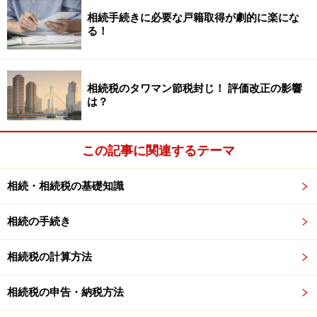
相続手続きに必要な戸籍取得が劇的に楽にな
贈与財産が一定の要件を満たす住宅取得資金の場合に
る！
は、贈与者の年齢の制限はありません。これを相続時精
算課税選択の特例と言い、平成33年12月31日までに延長
されました。
相続税のタワマン節税封じ！ 評価改正の影響
は？
いったん相続時精算課税を選択したら変更できない
この記事に関連するテーマ
相続時精算課税を選択した場合は、それ以降のその贈与
者からの贈与は暦年課税を適用できません(暦年課税に戻
相続・相続税の基礎知識
せない)。
相続の手続き
将来、相続が発生したときに「精算」する
相続税の計算方法
贈与者の相続時は、相続時精算課税での贈与財産を加算
相続税の申告・納税方法
して相続税を計算し、この相続税といったん支払ってい
た贈与税との差額を支払います（還付を受けることもあ