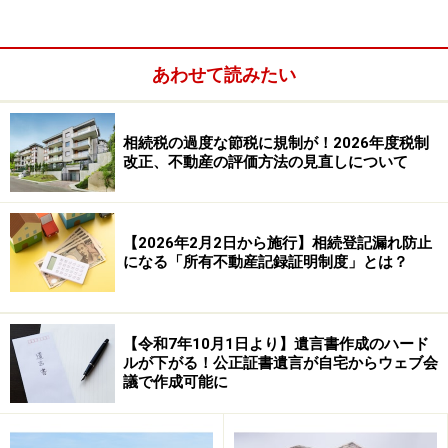
は、言い換えれば相続税の仮払いのようなものです。
あわせて読みたい
相続時精算課税の制度内容
相続税の過度な節税に規制が！2026年度税制
贈与者と受贈者の関係を問わない暦年課税とは違い、相
改正、不動産の評価方法の見直しについて
続時精算課税は一定の直系親族間の贈与に認められた特
例です。
【2026年2月2日から施行】相続登記漏れ防止
になる「所有不動産記録証明制度」とは？
【令和7年10月1日より】遺言書作成のハード
ルが下がる！公正証書遺言が自宅からウェブ会
議で作成可能に