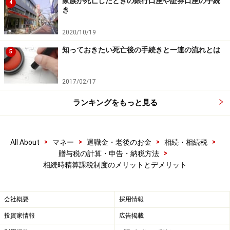
家族が死亡したときの銀行口座や証券口座の手続
（3000万円－2500万円）×20％＝100万円
4
き
2020/10/19
平成26年に父から子へ110万円贈与
知っておきたい死亡後の手続きと一連の流れとは
5
贈与税の申告あり、贈与税22万円支払い（暦年課税の基
礎控除が適用できないため）
2017/02/17
ランキングをもっと見る
平成27年、父に相続が発生（相続人は子が2人）
【遺産が1億円の場合】
>
>
>
>
All About
マネー
退職金・老後のお金
相続・相続税
遺産1億円＋贈与財産3110万円－基礎控除4200万円＝課
>
贈与税の計算・申告・納税方法
税遺産総額8910万円
相続時精算課税制度のメリットとデメリット
｛（8910万円÷相続人数2人）×相続税率20％－200万
円｝×2人＝相続税1382万円
会社概要
採用情報
相続税1382万円－贈与税122万円＝1260万円（相続時の
納税金額）
投資家情報
広告掲載