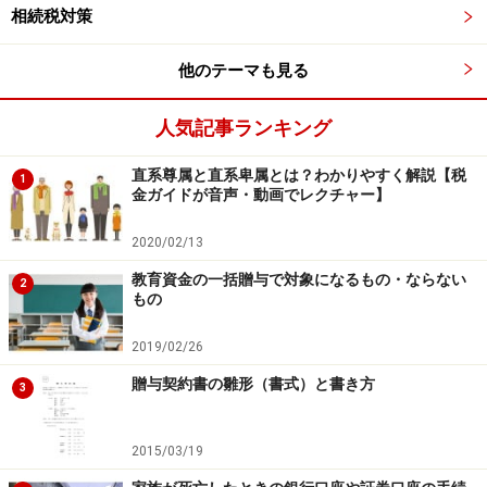
相続税対策
ります）。
他のテーマも見る
贈与税および相続税の計算例
人気記事ランキング
相続時精算課税を利用した場合の、贈与から相続までの
直系尊属と直系卑属とは？わかりやすく解説【税
1
流れにあわせた税金の計算例は以下の通りです。
金ガイドが音声・動画でレクチャー】
2020/02/13
平成20年に父から子へ2000万円贈与
教育資金の一括贈与で対象になるもの・ならない
2
もの
贈与税の申告あり、贈与税の支払いなし（累計2500万円
までは贈与税がかからないため）
2019/02/26
贈与契約書の雛形（書式）と書き方
平成25年に父から子へ1000万円贈与（平成20年との
3
累計3000万円の贈与）
2015/03/19
贈与税の申告あり、贈与税100万円支払い