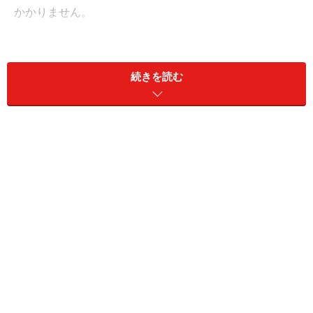
かかりません。
●使い切れば贈与税がかからない
贈与された子や孫が30歳になるまでに教育資金として使
続きを読む
い切れば、贈与税はかかりません。
※2019年度税制改正により、2019年7月1日以後に30歳に
なる場合で学校等に在学しているなどの一定の要件を満
たせば最大で40歳まで続けられることになります。
●元気なうちに一括贈与できる
贈与された財産は相続の際に財産への持ち戻しがありま
せん。高齢の人や認知症の不安がある人は、毎年コツコ
ツと暦年贈与をしていくには限界がありますが、元気な
うちに一括で贈与できます。