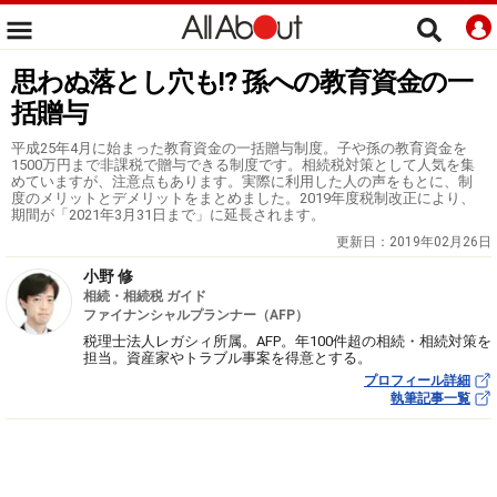
思わぬ落とし穴も!? 孫への教育資金の一
括贈与
平成25年4月に始まった教育資金の一括贈与制度。子や孫の教育資金を
1500万円まで非課税で贈与できる制度です。相続税対策として人気を集
めていますが、注意点もあります。実際に利用した人の声をもとに、制
度のメリットとデメリットをまとめました。2019年度税制改正により、
期間が「2021年3月31日まで」に延長されます。
更新日：
2019年02月26日
小野 修
相続・相続税 ガイド
ファイナンシャルプランナー（AFP）
税理士法人レガシィ所属。AFP。年100件超の相続・相続対策を
担当。資産家やトラブル事案を得意とする。
プロフィール詳細
執筆記事一覧