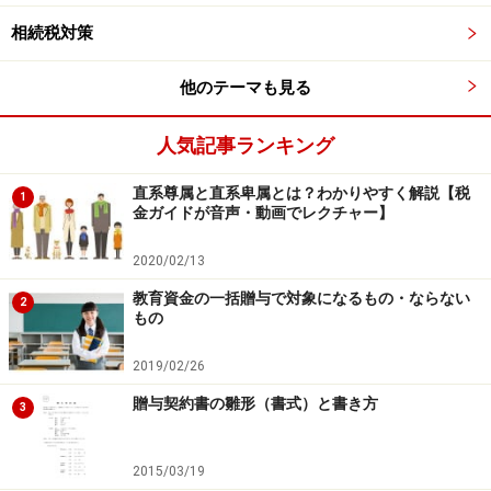
における合計支払金額が24万円に達するまでのものにつ
相続税対策
いては、教育資金の内訳などを記載した明細書とするこ
とができます。
他のテーマも見る
●教育資金に該当するものが不明確
人気記事ランキング
教育資金の範囲が不明確で、迷うものがあります。下宿
代、海外留学の滞在費などは教育資金に該当しません。
直系尊属と直系卑属とは？わかりやすく解説【税
1
金ガイドが音声・動画でレクチャー】
なお外貨で支払った金額は支払日の為替レート(TTS)で
円換算されるため、実際に払った金額と領収書の金額に
2020/02/13
誤差が生じてしまうことも。
教育資金の一括贈与で対象になるもの・ならない
2
もの
※なお平成27年度税制改正により、平成27年4月1日以降
2019/02/26
の｢通学定期券代｣｢留学渡航費｣等が教育資金の対象とし
て加わりました。
贈与契約書の雛形（書式）と書き方
3
ここまでは多少なりとも予想できたかもしれませんが、
2015/03/19