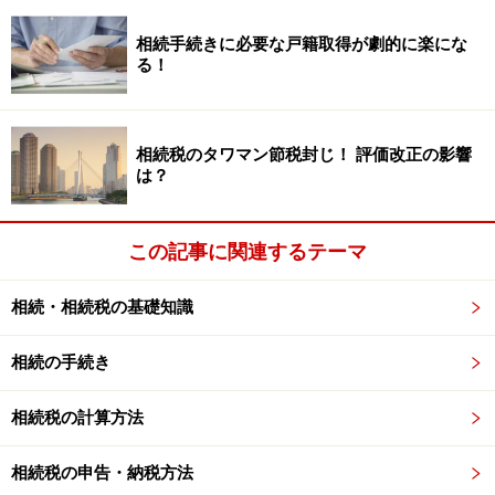
ます。
相続手続きに必要な戸籍取得が劇的に楽にな
る！
●所得制限がある
2019年度税制改正により、所得制限が設けられます。
2019年4月1日以降の信託等は、信託等する日の属する年
相続税のタワマン節税封じ！ 評価改正の影響
の前年の受贈者の所得金額が1000万円を超える場合には
は？
この制度は利用できないことになります。
この記事に関連するテーマ
●領収書をとっておく必要がある
金融機関への領収書の提出が面倒。また、｢指導をする者
相続・相続税の基礎知識
の名前｣で領収書が出るものに限られるため、自分で買っ
たものなどで除外されてしまうことがあります。
相続の手続き
※なお平成27年度税制改正により、提出する領収書等が
相続税の計算方法
一部簡略化されました。平成28年1月1日以降、領収書等
に記載された支払金額が1万円以下で、かつ、その年中
相続税の申告・納税方法