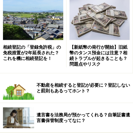
手数料無料としている金融機関もあります。これは制度
利用の手数料で利益を得ようとせず、資金の囲い込みを
目的としているようです。
教育資金の非課税贈与のデメリット
相続登記の「登録免許税」の
【新紙幣の発行が開始】旧紙
免税措置が2年延長された？
幣のタンス預金には注意？相
これを機に相続登記を！
続トラブルが起きることも？
一般的によく聞くデメリットは以下のとおりです。
問題点やリスク
●制度が期間限定である
期間が平成25年4月1日から平成31年3月31日までに限ら
不動産を相続すると登記が必要に？登記しない
と罰則もあるってホント？
れています。
※当初は平成27年12月31日まででしたが、平成27年度税
遺言書を法務局が預かってくれる？自筆証書遺
制改正により期間が延長されました。更に2019年度税制
言書保管制度ってなに？
改正により、期間が「2021年3月31日まで」に延長され