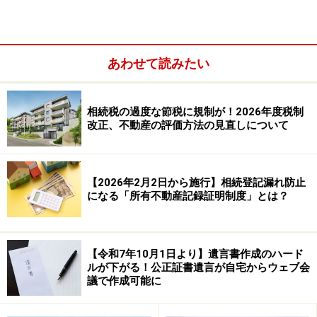
※2019年度税制改正により、2019年4月1日以降の贈与者
の相続からは、相続発生前3年以内の信託等（経過措置
として2019年3月31日までの信託を除く）のうち使い切
あわせて読みたい
っていない残額については財産への持ち戻しをすること
になります。ただし受贈者が「23歳未満」「学校等に在
学中」「教育訓練給付金の支給対象となる教育訓練を受
相続税の過度な節税に規制が！2026年度税制
改正、不動産の評価方法の見直しについて
講している」のいずれかに該当する場合は除かれます。
●暦年贈与との併用も可能
【2026年2月2日から施行】相続登記漏れ防止
教育資金の一括贈与制度と暦年贈与の併用も可能ですの
になる「所有不動産記録証明制度」とは？
で、別途110万円までの贈与があっても贈与税はかかり
ません。なお孫(養子、代襲相続人を除く)への暦年贈与
であれば、贈与した人に相続が発生した場合でも3年以
【令和7年10月1日より】遺言書作成のハード
ルが下がる！公正証書遺言が自宅からウェブ会
内の持ち戻しはありません。
議で作成可能に
●手数料がかからない金融機関も