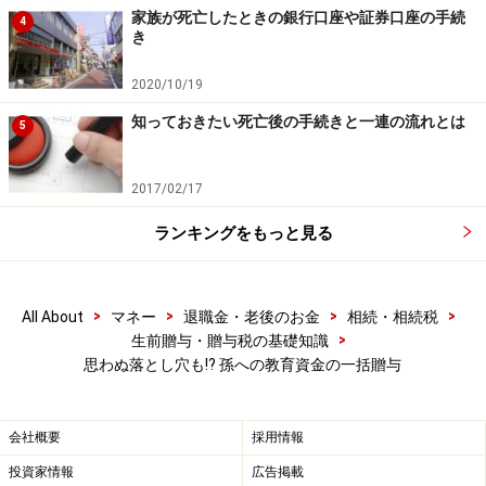
制度が始まってみて分かった「思わぬ落とし穴」とは？
家族が死亡したときの銀行口座や証券口座の手続
4
き
2020/10/19
教育資金の非課税贈与の思わぬ落とし穴と
は
知っておきたい死亡後の手続きと一連の流れとは
5
制度を利用し始めてしまったらもう後戻りできません。
2017/02/17
利用者から聞いた思わぬ落とし穴をご紹介します。
ランキングをもっと見る
●そもそも相続税がかからなかった
将来に相続税がかからない(基礎控除の範囲内の)財産な
>
>
>
>
All About
マネー
退職金・老後のお金
相続・相続税
ので、相続税対策として意味がなかった。
>
生前贈与・贈与税の基礎知識
思わぬ落とし穴も!? 孫への教育資金の一括贈与
●使い切れないほどの金額を贈与した
孫かわいさに限度額1500万円を贈与したが、実際には使
会社概要
採用情報
い切れないと息子に言われた。使い切れなかった際の贈
与税が心配だ。
投資家情報
広告掲載