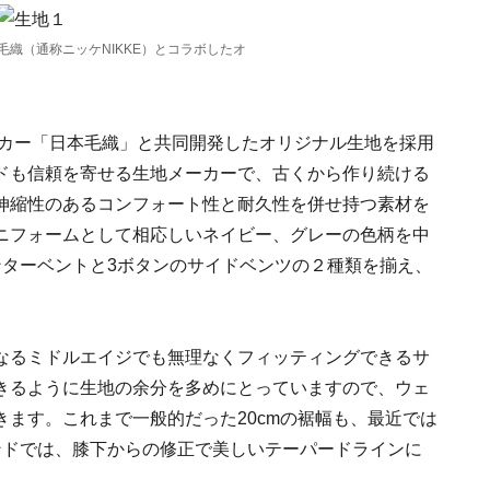
織（通称ニッケNIKKE）とコラボしたオ
ーカー「日本毛織」と共同開発したオリジナル生地を採用
ドも信頼を寄せる生地メーカーで、古くから作り続ける
伸縮性のあるコンフォート性と耐久性を併せ持つ素材を
ニフォームとして相応しいネイビー、グレーの色柄を中
ンターベントと3ボタンのサイドベンツの２種類を揃え、
。
なるミドルエイジでも無理なくフィッティングできるサ
きるように生地の余分を多めにとっていますので、ウェ
ます。これまで一般的だった20cmの裾幅も、最近では
ランドでは、膝下からの修正で美しいテーパードラインに