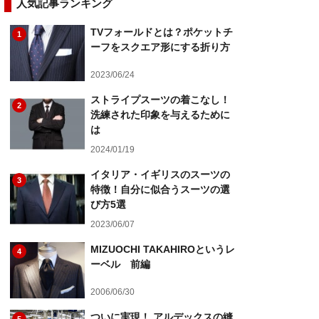
人気記事ランキング
TVフォールドとは？ポケットチ
1
ーフをスクエア形にする折り方
2023/06/24
ストライプスーツの着こなし！
2
洗練された印象を与えるために
は
2024/01/19
イタリア・イギリスのスーツの
3
特徴！自分に似合うスーツの選
び方5選
2023/06/07
MIZUOCHI TAKAHIROというレ
4
ーベル 前編
2006/06/30
ついに実現！ アルデックスの縫