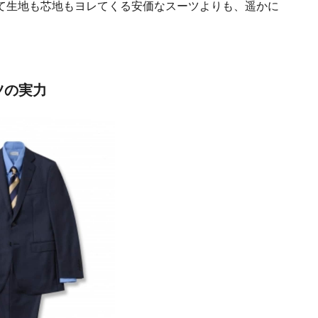
て生地も芯地もヨレてくる安価なスーツよりも、遥かに
ーツの実力