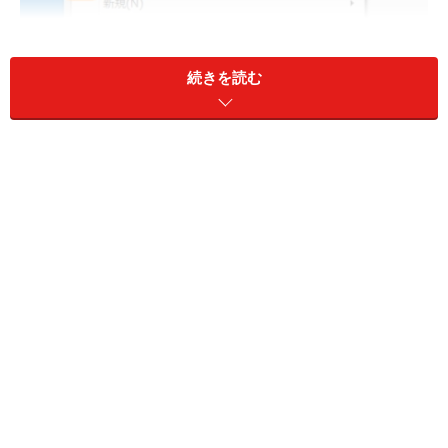
続きを読む
［ミニプレーヤーに切り替え］をクリック
これで、iTunesのウィンドウは消え、代わりにミニプレ
ーヤーが表示されます。ミニプレーヤーでは、アートワ
ーク（いわゆるジャケット写真）、曲名、アーティスト
名。アルバム名が表示されます。