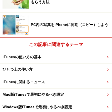
もらう方法
右端にあるリストのアイコンをクリックすると、次に流
れる曲の一覧を確認できます。シャッフル再生のとき
に、次に流れる曲を知りたいときに便利ですが、何が流
れるかわからないのがシャッフル再生の楽しみでもある
PC内の写真をiPhoneに同期（コピー）しよう
ので、ガイドはあまり使っていません。
この記事に関連するテーマ
次に流れる曲の一覧
iTunesの使い方の基本
なお、左上の［×］をクリックすると、元の大きいウィン
ひとつ上の使い方
ドウに戻ります。
iTunesに関するニュース
次ページ：
ミニプレーヤーの小技を2つ紹介！
Mac版iTunesで最初にやるべき設定
※記事内容は執筆時点のものです。最新の内容をご確認くださ
い。
Windows版iTunesで最初にやるべき設定
※OSやアプリ、ソフトのバージョンによっては画面表示、操作方