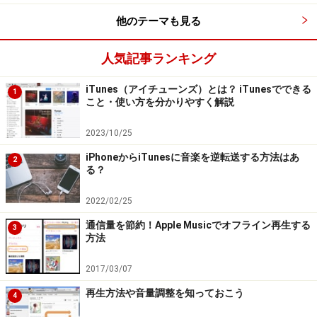
法が異なる可能性があります。
他のテーマも見る
次のページへ
1
/
2
人気記事ランキング
iTunes（アイチューンズ）とは？ iTunesでできる
1
こと・使い方を分かりやすく解説
2023/10/25
iPhoneからiTunesに音楽を逆転送する方法はあ
2
る？
2022/02/25
通信量を節約！Apple Musicでオフライン再生する
3
方法
2017/03/07
再生方法や音量調整を知っておこう
4