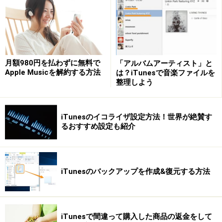
カーソルを乗せると、曲の頭に戻る、一時停止（または
再生）、次の曲に移動する、音量調整、再生位置の変更
などができます。虫眼鏡のアイコンをクリックして曲名
やアーティスト名などを入力すると、該当する曲を検索
できます。
月額980円を払わずに無料で
「アルバムアーティスト」と
Apple Musicを解約する方法
は？iTunesで音楽ファイルを
整理しよう
カーソルを乗せた状態
iTunesのイコライザ設定方法！世界が絶賛す
るおすすめ設定も紹介
左下のボタン（2つ上の画像の左下）をクリックする
と、アートワークを大きく表示できます。どちらにする
かはお好みで。
iTunesのバックアップを作成&復元する方法
アートワークを大きく表示した場合。
iTunesで間違って購入した商品の返金をして