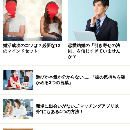
紙に書き出して悩みのタネを客観的に見られるようにな
ったら、次は「それは本当か？」と考えてみましょう。
それを3回繰り返してください。
何度も「本当か？」と確認するごとに、「これは真実で
はない！」と確信が持てるようになるかもしれません。
婚活成功のコツは？必要な12
恋愛結婚の「引き寄せの法
のマインドセット
則」を信じすぎていません
確信は持てなくとも、「本当ではないかも……」というよ
か？
うに不安が減ると思います。
例えば、不安を持つ理由として「自分は性的な魅力が少
遊びか本気か分からない……「彼の気持ちを確
かめる3つの言葉」
ない」という点を挙げたとすると、それに対して「本当
か？」と問いかけます。
職場に出会いがない…“マッチングアプリ以
すると、「いや、でも、こないだスタイルが良いって言
外”にもある4つの方法！
われたな」とか「それでも彼は私と付き合ってくれてい
るわけだし……」というように、不安を持つ理由を打ち消