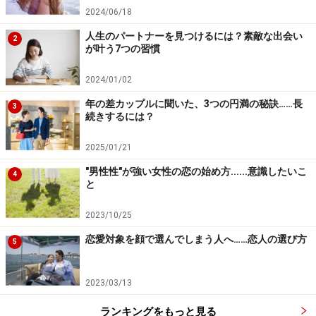
2024/06/18
人生のパートナーを見つけるには？素敵な出会い
2
が叶う7つの習慣
2024/01/02
年の差カップルに聞いた、3つの円満の秘訣……長
3
続きするには？
2025/01/21
"男性性"が強い女性の恋の始め方......意識したいこ
4
と
2023/10/25
恋愛対象を顔で選んでしまう人へ……恋人の選び方
5
2023/03/13
ランキングをもっと見る