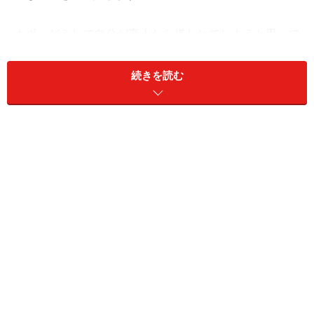
まず、どうして自分が恋人から嫌われてしまうと思って
いるのか考えてみてください。そしてそれを、紙に書き
出してみましょう。「連絡をしすぎてしまう」「顔が恋
続きを読む
人のタイプからはかけ離れている」……。容姿、性格、行
動、幅広く考えてみましょう。
できるだけ正直な形で、自分の外に出してください。う
まく表現しようとしなくて大丈夫です。自分の外に出す
こと自体が重要なので、他人が分かりやすい形にする必
要はありません。