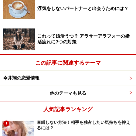
す考えが思い浮かぶでしょう。
浮気をしないパートナーと出会うためには？
もしこうした打ち消す考えが出てこなくても、安心して
ください。まず自分の外に出すことが重要なので、この
これって婚活うつ？ アラサーアラフォーの婚
段階では何も問題はありません。
活疲れに7つの対策
※記事内容は執筆時点のものです。最新の内容をご確認くださ
い。
この記事に関連するテーマ
次のページへ
1
/
2
今井翔の恋愛情報
他のテーマも見る
人気記事ランキング
束縛しない方法！相手を独占したい気持ちを抑え
1
るには？