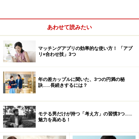
あわせて読みたい
マッチングアプリの効率的な使い方！ 「アプ
リ×合わせ技」3つ
そうして自分の気持ちを外に出すことで、はじめて客観
的に自分の心理状態を知ることができます。これまで感
年の差カップルに聞いた、3つの円満の秘
情の渦に巻き込まれ、不安の理由が分からないまま、悩
訣……長続きするには？
んでいたと思います。その不安を客観的に捉えること
で、以前より簡単に対処できるようになります。
モテる男だけが持つ「考え方」の習慣3つ……
魅力を高める！
「それは本当か？」と自分に問いかける