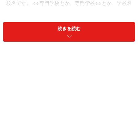
校名です。 ○○専門学校とか、専門学校○○とか、学校名
の前後に「専門学校」、もしくは「専修学校」という言
葉が付いていれば認可されている「専門学校」として認
続きを読む
識して間違いありません。似ている言葉で、“専門校”と
か、“専門アカデミー”、“専門学院”などとなっていて運営
母体が学校法人○○となっていない場合は、無認可校であ
る可能性が極めて高いと言えます。
認可校かどうかの確認方法と各種学校につ
いて
都道府県ごとに、専修学校各種学校協会や専門学校協会
があります。それらの協会に加盟していれば認可校で
す。
全国専修学校各種学校総連合会
のホームページ
で確
認できます。