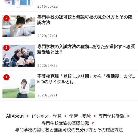
2016/05/22
では、同じく認可されている専門学校が経営難になった
専門学校の認可校と無認可校の見分け方とその確
2
認方法
場合にはどのような経過を辿るのでしょうか。 まずは新
入学生の募集停止を行い、数年後、在校生（前年度まで
2020/07/01
に入学した学生）の卒業をもって、それから学校を閉鎖
専門学校の入試方法の種類…あなたが選択すべき受
3
します。在校生が卒業するまでは責任を持って教育を行
験受験とは？
わなくていけません。もし、それさえもできなくなった
場合には、同分野の他の専門学校への転編入を行政の監
2020/04/29
督の下に行います。入学した学校と卒業する学校が違う
不登校克服「登校しぶり期」から「復活期」まで…
4
5つのサイクルとは
という不本意な面は否めませんが、最低限の学ぶ機会は
保証されます。
2023/09/21
>
>
>
>
All About
ビジネス・学習
学習・受験
専門学校受験
無認可校・許可校、どちらの専門学校でも
>
専門学校受験の基礎知識
後悔しない選択を！
専門学校の認可校と無認可校の見分け方とその確認方法