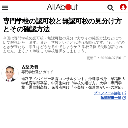
専門学校の認可校と無認可校の見分け方
とその確認方法
今回は専門学校の認可校・無認可校の見分け方やその確認方法などにつ
いて解説いたします。また、学校といえども潰れる時代です。“もしも”の
ときが来たら、学生はどうなるのでしょうか？ 学校選択で失敗は許され
ません。よくよく吟味して学校選択をしましょう。
更新日：
2020年07月01日
古堅 政義
専門学校選び ガイド
進路アドバイザー教育コンサルタント。沖縄県出身、早稲田大
学教育学部卒業。中高生向け『学校の選び方』大学・専門学
校・通信制高校。保護者向け『不登校・発達障がいへの対応』
プロフィール詳細
執筆記事一覧