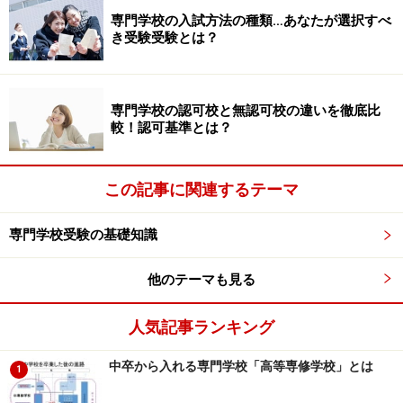
注意したいのは、認可校に負けず劣らずどころか、それ
専門学校の入試方法の種類…あなたが選択すべ
以上の教育内容を誇る学校もあれば、最低限の基準がな
き受験受験とは？
いためいい加減な運営をしている学校もあります。なお
のこと、無認可校間での比較検討も怠れません。
専門学校の認可校と無認可校の違いを徹底比
較！認可基準とは？
もしも学校が閉鎖されることになった場合
の違い
この記事に関連するテーマ
無認可校の運営母体は株式会社であることがほとんどで
専門学校受験の基礎知識
す。民間の株式会社である以上、“倒産”という経営面に
おける最悪な事態も想定されます。 過去にも音楽系のレ
他のテーマも見る
コーディングスクールの親会社が倒産し、ある日学校に
行ったら貼り紙があって夜逃げ同然に閉鎖になっていた
人気記事ランキング
ケースもありました。運営会社が経営破綻しているの
中卒から入れる専門学校「高等専修学校」とは
で、納めた学納金は戻らず、年度の中途であったため他
1
の学校への編入学もかないませんでした。