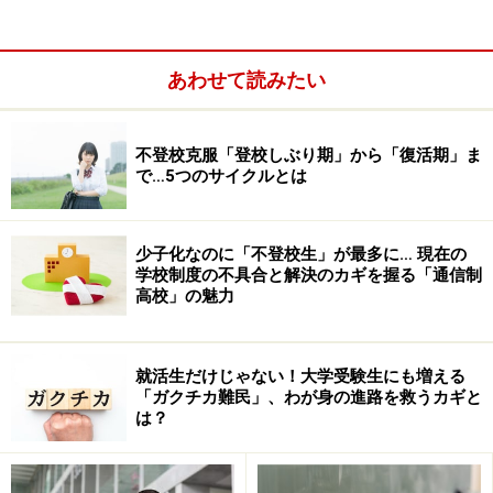
ただし、そういった協会に加盟していない認可校も若干
ありますので、最終確認は各都道府県の学事課や私学振
あわせて読みたい
興課などに電話で問い合わせると良いでしょう。意外と
丁寧に対応してくれます。
不登校克服「登校しぶり期」から「復活期」ま
で…5つのサイクルとは
なお、認可校、無認可校を比較した際に取り上げられ
る
“各種学校”
という学校群もあります。専門学校の認可
基準までは厳しくないものの、法律で認められている学
少子化なのに「不登校生」が最多に… 現在の
校です。各種学校は、昭和51年に専修学校法ができる前
学校制度の不具合と解決のカギを握る「通信制
高校」の魅力
までの呼称でした。現在ある各種学校は、その際に専門
学校としての認可申請をしなかった学校と、日本語学
校、宝塚歌劇団団員養成所である宝塚音楽学校、予備
就活生だけじゃない！大学受験生にも増える
校、自動車教習所、一部理容美容系や准看護師の養成施
「ガクチカ難民」、わが身の進路を救うカギと
は？
設なども含まれますので、そちらの分野を希望する方は
チェックしておきましょう。