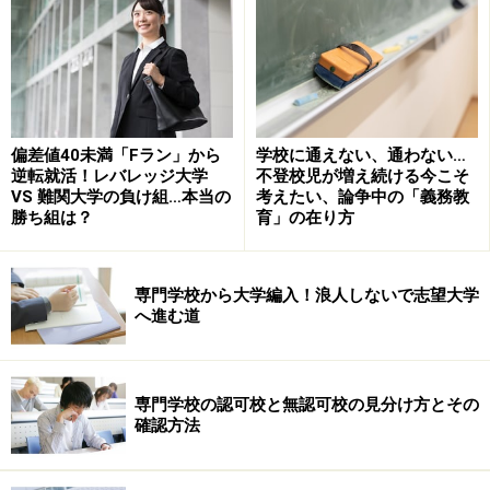
（参考）全国の各種学校一覧のサイト
http://www.mext.go.jp/a_menu/shougai/senshuu/133256
5.htm
偏差値40未満「Fラン」から
学校に通えない、通わない…
専門学校で無認可校が多い分野、業界とは
逆転就活！レバレッジ大学
不登校児が増え続ける今こそ
VS 難関大学の負け組…本当の
考えたい、論争中の「義務教
勝ち組は？
育」の在り方
認可校であれば、卒業と同時に国家資格を得られる、も
しくは受験資格を得られるなどの特典があります。専門
学校に進学することで目指せる国家資格は工業分野、医
専門学校から大学編入！浪人しないで志望大学
療分野、教育分野に多いので、必然的に無認可校が多い
へ進む道
分野、業界は国家資格に認定されていないエステ、メイ
ク、ネイル、動物、デザイン、アニメ、声優、音楽、ゲ
専門学校の認可校と無認可校の見分け方とその
ーム系となります。また、無認可校は全国の主要都市に
確認方法
校舎展開しているのも特徴です。