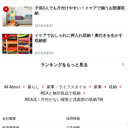
子供3人でも片付けやすい！イケアで揃うお部屋収
4
男性にもウケのいいアレンジを試してみてはいかが？
納
2018/04/07
イケアでおしゃれに押入れ収納！奥行きを生かす
5
収納術
4. 8畳の新婚カップル向けベッドルーム
2018/04/05
結婚後に二人で始める新生活のスタイルには、大きく2
つのパターンがあります。一つは新居を購入または賃貸
ランキングをもっと見る
すること、もう一つはどちらかが所有しているか借りて
いる場所に住むといった具合。
>
>
>
>
>
All About
暮らし
家事・ライフスタイル
家事
収納
>
IKEAと無印良品で収納
後者の場合は、生活に必要な家具や道具がすでにあるの
IKEA流！片付かない寝室と洗面所の収納7例
で、新たに加えるものがあるとしても、制約があるので
調整が必要になります。
会社概要
採用情報
投資家情報
広告掲載