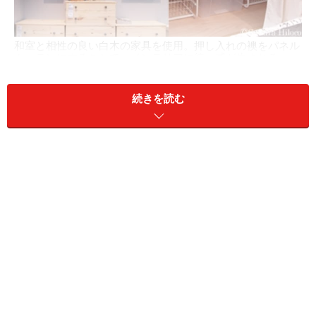
和室と相性の良い白木の家具を使用。押し入れの襖をパネル
カーテンにすることで、インテリアに統一感が生まれる
でも、セミダブルのベッドなら、和布団2人分よりも小
続きを読む
さなスペースでOK。イケアでは、さらにベビーベッドと
ミニサイズのソファを置くことを提案しています。壁側
に整理ダンスとベビーベッドを並べて、ベッドに背を向
ける形でソファを配置。このひと部屋で授乳もできて、
編み物など趣味の時間を持つことができます。
また、和室ならではの長押を利用すれば、お気に入りの
モノを飾って楽しむことも可能です。押し入れの中には
収納システムを入れて、クローゼットとして活用。ベッ
ド下に予備の寝具をしまえば、寝室に必要な収納をたっ
ぷりとることができます。