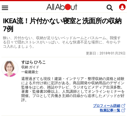
IKEA流！片付かない寝室と洗面所の収納
7例
狭い、片付かない、収納が足りないベッドルームとバスルーム。我慢す
る日々で隠れストレスがいっぱい。そんな快適不足な場所に、今からテ
コ入れしましょう。
更新日：
2018年01月29日
すはら ひろこ
収納 ガイド
一級建築士
還暦過ぎても現役！建築・インテリア・整理収納の資格と経験
による片付け術に定評がある。商品開発や収納用品のデザイン
監修をはじめ、雑誌やテレビ、ラジオなどメディア出演多数。
著書・監修書20冊以上、人気講師としてオンラインセミナーを
開催。プロとして共働き主婦の目線から追求したメソッドが好
評。
プロフィール詳細
執筆記事一覧