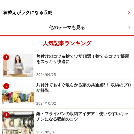
クイーンやキングサイズといった大きいベッドを置く方
衣替えがラクになる収納
法もありますが、いったん設置してしまうと部屋の使い
方が限られてしまいます。子どもが成長すれば、自分の
他のテーマも見る
部屋で寝るようになるのですから、ベッドを2台並べて
配置。将来的には、1台を子ども部屋に移動することを
人気記事ランキング
想定した使い方を、イケアが提案しています。
片付けのコツ＆捨てワザ10選！捨てるコツで部屋
1
をスッキリ快適に
部屋の広さは8畳で、セミダブルのベッドを2台並べて配
置。ただ眠るだけではなく、休日にはそこで朝食をとっ
2024/09/25
たり読書をしたり、居間のような使い方を想定していま
片付けてもすぐ散らかる家の共通点3！ 収納のプロ
2
す。そして、ヘッドボードのないベッドを使って、収納
が解説
棚を組み合わせるのが特徴的です。
2024/10/02
ベッドの枕側に背を向ける形で棚を置くことで、ヘッド
鍋・フライパンの収納アイデア！使いやすいキッ
3
チンになる収納のコツ
ボード代わりに。部屋の使い方が変わったら、棚を分割
して他の部屋に移動して使うことができます。
2023/05/07