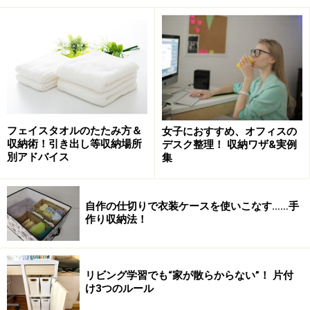
学生のときには学業優先でしつらえていても、年頃にな
れば自分の居場所に相応しい部屋づくりがしたくなるは
ず。さらに、自室で趣味や仕事ができるよう、書斎の役
目も果たす部屋へと変化していくことが予想されます。
でも、広さはそのままですから、部屋の使い方にはアイ
デアが必要。そこで、注目したいのがベッド選びです。
フェイスタオルのたたみ方＆
女子におすすめ、オフィスの
収納術！引き出し等収納場所
デスク整理！ 収納ワザ&実例
夜は眠るためのベッド、昼間はくつろぐためのソファと
別アドバイス
集
して使えるデイベッドなら、一つで両方の使い方ができ
ます。さらに、引き出し収納が付いていると、そこに枕
自作の仕切りで衣装ケースを使いこなす……手
や布団がしまえるので、昼用へのチェンジも簡単です。
作り収納法！
ベッドがコンパクトになると、デスクコーナーが作りや
すくなるだけではなく、ラウンジチェアを置くような余
リビング学習でも“家が散らからない”！ 片付
裕のスペースが生まれます。この部屋づくりは、ひとり
け3つのルール
暮らし用の賃貸住まいにも応用できるアイデアです。