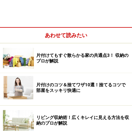
6畳を女子部屋として、お洒落にアレンジする例も見て
みましょう。
あわせて読みたい
2. 6畳の女子向けベッドルーム
片付けてもすぐ散らかる家の共通点3！ 収納の
プロが解説
マンションでも戸建て住宅でも、個室は6畳くらいの広
さがほとんど。そして、そこを子ども部屋として使うと
したら、ベッドと机と棚を配置するという家庭が一般的
片付けのコツ＆捨てワザ10選！捨てるコツで
です。やがて子どもが成長して社会人になる頃には、部
部屋をスッキリ快適に
屋に求める機能が変わってきます。
リビング収納術！広くキレイに見える方法を収
植物モチーフのオーガニックなインテリア。ファブリックも
納のプロが解説
ソフトなコットン使い