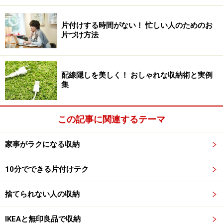
広さが8畳になると使い方がもっと広がります。
片付けする時間がない！ 忙しい人のためのお
片づけ方法
配線隠しを美しく！ おしゃれな収納術と実例
3. 8畳でセミダブル2台のファミリー向けア
集
レンジ
小さな子どもがいる家庭では、親子が同じ部屋で眠ると
この記事に関連するテーマ
いったケースは少なくありません。畳の部屋で和布団を
使う場合は、通常の布団を2組並べて使うのですが、ベ
家事がラクになる収納
ッドにするとしたらどうでしょうか。
10分でできる片付けテク
ベッドまわりを回遊できて動線がスムーズ。子どもの好きな
捨てられない人の収納
色をクッションに取り入れて、家族一緒のファミリーベッド
ルームに
IKEAと無印良品で収納