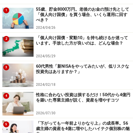
いずれにしても価格変動はそれなりにあるので、自分に
55歳、貯金8000万円。老後のお金の預け先として
1
「個人向け国債」を買う場合、いくら運用に回す
とって無理のない範囲で少しずつ始めてみることが大切
べき？
です。
2024/04/26
「個人向け国債・変動10」を持ち続けるか迷って
2
います。手放した方が良いのは、どんな場合？
債券もインフレ対応型なら選択肢に
2024/05/29
どうしても価格変動に抵抗がある、という人は、ある程
60代男性「新NISAをやってみたいが、低リスクな
3
度物価上昇に対応できるタイプの債券での運用から始め
投資先はありますか？」
てみるのも一手。固定利回りの債券は基本的にインフレ
2024/02/18
に弱いとされますが、「変動10年の個人向け国債」であ
性格に合わない投資は損するだけ！50代から4億円
れば将来金利が上昇した時には連動して適用金利がアッ
4
を築いた専業主婦が説く、資産を増やすコツ
プするので、インフレ対応型といえます。
2026/07/30
また、「物価連動国債」も物価が上がれば元本が増える
「下がっても一年前よりかなり上」の成長率。56
5
歳主婦の資産を4億に増やしたハイテク個別株の魅
という特徴を持ち、インフレに強い債券です。現在は機