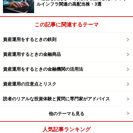
がら投資を行い、その運用の成果を投資家の持ち分にあ
ルインフラ関連の高配当株・3選
わせて分配してくれる金融商品。一般的に１万円など少
額から購入できます。
この記事に関連するテーマ
株式、不動産（リート）、コモディティを投資対象とす
資産運用をするときの鉄則
る投資信託が候補になり、中でも値動きがわかりやすく
低コストのインデックス型がおすすめです。たとえば
資産運用するときの金融商品
SMTインデックスシリーズ
や
ニッセイアセットのインデ
ックスファンド
、もしくは
ＥＴＦ（上場投資信託）
など
資産運用をするときの金融機関の活用法
です。
資産運用の注意点とリスク
また、国内物価の上昇は為替の円安を促します。国内資
読者のリアルな投資体験と質問に専門家がアドバイス
産に投資するものだけでなく、外国の株式やリートとい
った海外資産に投資するものとの組み合わせも有効。分
他のテーマも見る
散投資の効果も期待できます。あらかじめ複数資産が組
み合わさったバランス型ファンドもよいでしょう。
人気記事ランキング