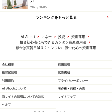
力
関投資家向けに発行されており、個人が直接保有するこ
2026/08/05
とはできませんが（ただし2015年1月以降は個人の直接
ランキングをもっと見る
保有が解禁の予定）、物価連動国債を投資対象とする投
資信託なら購入が可能です。
>
>
>
>
All About
マネー
投資
資産運用
消費増税による景気下振れリスクや海外の地政学的リス
>
投資初心者にもできるカンタン資産運用法
クなど懸念材料もあり、物価や運用環境の先行きは不透
預金は実質目減り？インフレに勝つための資産運用
明な部分もあります。しかしながら、預貯金のみのまま
何もしないこともまたリスクとなります。物価や景気動
会社概要
採用情報
向の行方を注視しながら、自分なりの運用プランをじっ
投資家情報
広告掲載
くりと検討してみてはいかがでしょう。
利用規約
プライバシーポリシー
【関連記事】
All Aboutについて
著作権・商標・免責
・
資産運用を始める前の3つのステップ
当サイトの情報についての注意
サイトマップ
・
投資信託、3つの魅力とその仕組み
ヘルプ
・
インフレ対応！物価連動国債を個人も買える