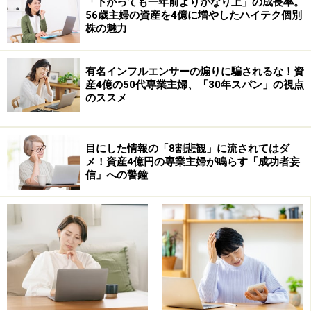
「下がっても一年前よりかなり上」の成長率。
56歳主婦の資産を4億に増やしたハイテク個別
株の魅力
有名インフルエンサーの煽りに騙されるな！資
産4億の50代専業主婦、「30年スパン」の視点
のススメ
つまり預貯金や国債のみの運用では、利息分以上に物価
が上昇し、資産価値が目減りしてしまう可能性があると
目にした情報の「8割悲観」に流されてはダ
いうこと。さらに来年10月には消費税率10％へ再引き上
メ！資産4億円の専業主婦が鳴らす「成功者妄
げの予定も控えています。今はデフレに慣れた意識を切
信」への警鐘
り替え、資産防衛のための投資の一歩を踏み出すチャン
スといえるでしょう。
インフレに強い資産って？