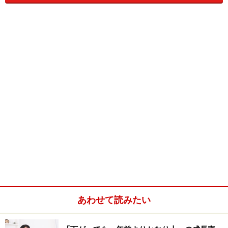
グラフのとおり、1年定期預金の金利から物価上昇率を
引いた実質的な金利は、2013年半ばごろからマイナスに
転換しています。10年国債の実質金利も同様にマイナス
です。
1年定期預金と10年国債の実質金利（＝金利－コアＣＰＩ）
は、2013年半ばからいずれもマイナスに（日銀、総務省統計
局のＨＰのデータよりガイド作成）。
あわせて読みたい