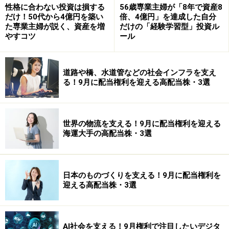
性格に合わない投資は損する
56歳専業主婦が「8年で資産8
だけ！50代から4億円を築い
倍、4億円」を達成した自分
た専業主婦が説く、資産を増
だけの「経験学習型」投資ル
投資信託でたくさんの企業の株式、不動産の物件にまとめて
やすコツ
ール
投資
物価が上がる時代は、お金よりもモノをもつことが有利
道路や橋、水道管などの社会インフラを支え
とされます。たとえば不動産や金などがその代表例。ま
る！9月に配当権利を迎える高配当株・3選
た、株式も急激な物価上昇のケースを除けばインフレに
強いとされます。資産の一部をこれらの資産に振り向け
ておくことがインフレヘッジには効果的です。
世界の物流を支える！9月に配当権利を迎える
海運大手の高配当株・3選
とはいえ、必要となる投資金額が大きかったり、優良な
銘柄を判断するのにメキキが必要だったりと、初心者に
とって投資のハードルが高いのが現実。そこで検討した
日本のものづくりを支える！9月に配当権利を
迎える高配当株・3選
いのが投資信託です。
投資信託は、運用のプロが投資対象を幅広く分散させな
AI社会を支える！9月権利で注目したいデジタ