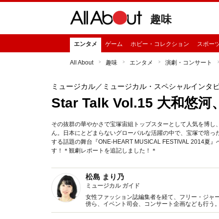
趣味
エンタメ
ゲーム
ホビー・コレクション
スポー
All About
趣味
エンタメ
演劇・コンサート
ミュージカル
／ミュージカル・スペシャルインタ
Star Talk Vol.15 大
その抜群の華やかさで宝塚宙組トップスターとして人気を博し
ん。日本にとどまらないグローバルな活躍の中で、宝塚で培っ
する話題の舞台『ONE-HEART MUSICAL FESTIVAL
す！＊観劇レポートを追記しました！＊
松島 まり乃
ミュージカル ガイド
女性ファッション誌編集者を経て、フリー・ジャー
傍ら、イベント司会、コンサート企画なども行う。 201
Japan」をスタート。