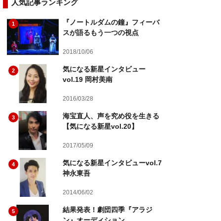
人気記事ランキング
『ノートルダムの鐘』フィーバ
1
スが語るもう一つの視点
2018/10/06
気になる新星インタビュー
2
vol.19 岡村美南
2016/03/28
海宝直人、声を究め役を生きる
3
【気になる新星vol.20】
2017/05/09
気になる新星インタビューvol.7
4
神永東吾
2014/06/02
結果発表！劇団四季『アラジ
5
ン』オーディション