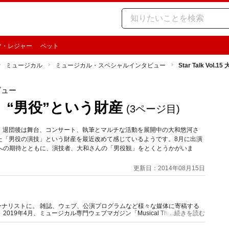
ツ・レジャー
ペット
ミュージカル
ミュージカル・スペシャルインタビュー
Star Talk Vo
ビュー
和悠河、“男役”という財産
(3ページ目)
、退団後は舞台、コンサート、執筆とマルチな活動を展開中の大和悠河さ
た「男役の演技」という財産を最近改めて感じているようです。8月に出演
 2014夏』への期待とともに、演技者、大和さんの「男役観」をとくとうかがいま
更新日：2014年08月15日
ナリストに。 雑誌、ウェブ、公演プログラムなど様々な媒体に寄稿する
9年4月、ミュージカル専門ウェブマガジン「Musical Theater
...続きを読む