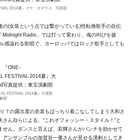
FESTIVAL 2014夏』マテ・カマラス 写真提
の(女装という点では繋がっている)性転換歌手の自伝
h』の「Midnight Radio」では打って変わり、魂の叫びを披
ール感溢れる歌唱で、ヨーロッパではロック歌手としても
CAL FESTIVAL 2014夏』大澄賢
劇部
限界ぎりぎり？の露出度の衣裳もばっちり着こなしてしまう大和さ
さん自らによる、“これぞフォッシー・スタイル！”と
ません。ダンスと言えば、彩輝さんがパンチを効かせて
、アンサンブルの加賀谷一肇さんが見せる溌剌としてき