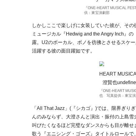
『ONE-HEART MUSICAL 
供：東宝演劇部
しかしここで楽しげに女装していた彼が、その後
ミュージカル『Hedwig and the Angry Inc
露。U2のボーカル、ボノを彷彿とさせるスケ
活躍する彼の面目躍如です。
『ONE-HEART MUSI
也 写真提供：東宝演
「All That Jazz」(『シカゴ』)では、
んのみならず、大澄さんと演出・振付の上島雪夫
叫びたくなるほど完璧なダンスからも目が離せ
歌う『エニシング・ゴーズ』タイトルロールで