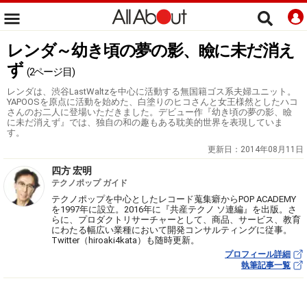
レンダ～幼き頃の夢の影、瞼に未だ消え
ず
(2ページ目)
レンダは、渋谷LastWaltzを中心に活動する無国籍ゴス系夫婦ユニット。
YAPOOSを原点に活動を始めた、白塗りのヒコさんと女王様然としたハコ
さんのお二人に登場いただきました。デビュー作『幼き頃の夢の影、瞼
に未だ消えず』では、独自の和の趣もある耽美的世界を表現していま
す。
更新日：
2014年08月11日
四方 宏明
テクノポップ ガイド
テクノポップを中心としたレコード蒐集癖からPOP ACADEMY
を1997年に設立。2016年に『共産テクノ ソ連編』を出版。さ
らに、プロダクトリサーチャーとして、商品、サービス、教育
にわたる幅広い業種において開発コンサルティングに従事。
Twitter（hiroaki4kata）も随時更新。
プロフィール詳細
執筆記事一覧