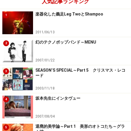
人気記事ランキング
楽器化した義足Leg TwoとShampoo
1
2011/06/13
幻のテクノポップバンド～MENU
2
2007/01/22
SEASON’S SPECIAL～Part 5 クリスマス・レコ
3
ード
2003/11/18
坂本先生にインタヴュー
4
2007/08/04
退廃的美学論～Part 1 美形のオトコたち～グラ
5