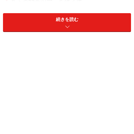
久々の関西ツアーを終えて
ガイド：2014年の春から夏にかけて小林劇団は久しぶり
続きを読む
に関西の劇場をまわったわけですが、お客さんの反応は
どう感じられましたか？
真：そうですね。7月の
新開地劇場
に至っては8年ぶりで
すからね。来てなかったってことは固定のファンも少な
いし、人気劇団がすぐ近くで公演しているから苦労する
ことはありましたけど、確実に成果もあったんじゃない
かと思ってます。
ガイド：関東とか九州にくらべると関西のお客さんって
どんな傾向がありますか？