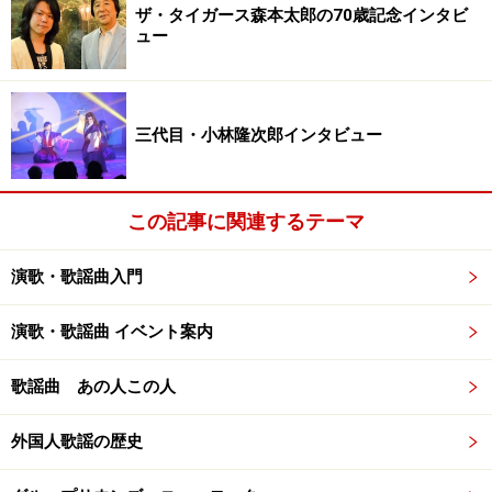
ザ・タイガース森本太郎の70歳記念インタビ
ュー
やんちゃだった十代
ガイド：小林劇団は九州演劇協会の所属だけど、真さん
三代目・小林隆次郎インタビュー
はどちらかというと広島に地元意識があるんですよね。
真：劇団を作ったお祖父ちゃんとか両親は九州出身なん
この記事に関連するテーマ
ですけど、僕は中学まで広島で育ちましたから。今は親
が福岡県に家を買いなおして、一応そこが本拠地という
演歌・歌謡曲入門
ことになってるんですけど、僕にとったら何があるわけ
でもないしほとんど帰ることがないです。
演歌・歌謡曲 イベント案内
歌謡曲 あの人この人
ガイド：帰る場所があるというならやっぱり広島なんで
すね。
外国人歌謡の歴史
真：そうですね。帰ったら友達と飲んだりできますから