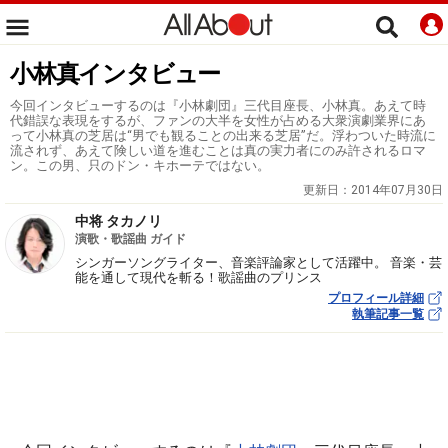
小林真インタビュー
今回インタビューするのは『小林劇団』三代目座長、小林真。あえて時
代錯誤な表現をするが、ファンの大半を女性が占める大衆演劇業界にあ
って小林真の芝居は“男でも観ることの出来る芝居”だ。浮わついた時流に
流されず、あえて険しい道を進むことは真の実力者にのみ許されるロマ
ン。この男、只のドン・キホーテではない。
更新日：
2014年07月30日
中将 タカノリ
演歌・歌謡曲 ガイド
シンガーソングライター、音楽評論家として活躍中。 音楽・芸
能を通して現代を斬る！歌謡曲のプリンス
プロフィール詳細
執筆記事一覧