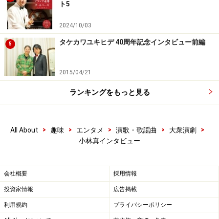
ト5
ガイド：強力なキャラクターですね！そんなちょい悪な
青春を謳歌していた真さんが、中学を卒業して役者の世
2024/10/03
界に戻ったのはどうしてですか？
タケカワユキヒデ 40周年記念インタビュー前編
5
真：ほんとに小さな子役時代以降はほんとに役者をする
2015/04/21
つもりはなかったんですけどね。でも15歳の時、僕のや
んちゃぶりを見るに見かねたお祖母ちゃんから｢おまえ役
ランキングをもっと見る
者になれ！それじゃなかったらヤク〇になれ！｣って説教
くらったんです。
>
>
>
>
>
All About
趣味
エンタメ
演歌・歌謡曲
大衆演劇
小林真インタビュー
｢さすがにヤク〇はヤバいから役者になろうかなぁ……｣と
いうことで今に至るんですよ(笑)
会社概要
採用情報
投資家情報
広告掲載
必死で芝居に取り組んだ青春
利用規約
プライバシーポリシー