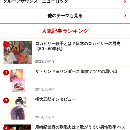
グループサウンズ・ニューロック
ね。広島の清水劇場で公演するときは、今でも中学の友
達が総出で応援に来てくれるんですよ。
他のテーマも見る
ガイド：真さんって子供のころはどんなキャラクターだ
人気記事ランキング
ったんですか？
ロカビリー歌手とは？日本のロカビリーの歴史
1
【50～60年代】
真：人見知りをしない、よくしゃべる子供だったらしい
ですよ。｢口から先に生まれてきたんか｣って言われるく
2023/04/13
らい。
ザ・リンド＆リンダース 加賀テツヤの思い出
2
ガイド：ムードメーカー的な素質は昔からあったんです
2013/05/07
ね。やんちゃしてませんでしたか？
橘大五郎インタビュー
3
真：悪さしてたらしいですね(笑)僕、子供の頃は柔道や
2014/05/19
ってて体重も98Kgとかあったんですよ。
尾崎紀世彦の歌唱力は？歌がうまい男性歌手 ベス
4