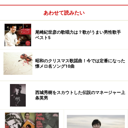
真：関西だからなのか時代の流れなのかはわからないで
あわせて読みたい
すけど、お芝居に対してあまりに軽いノリを求める層が
いますよね。
尾崎紀世彦の歌唱力は？歌がうまい男性歌手
ベスト5
ちょうどこないだ公演が終わって送り出しの時に、お客
さんから思ってもみない感想を言われたんですよ。｢お芝
居が暗い。もっと明るくおちゃらけろ｣というような内容
昭和のクリスマス歌謡曲！今では定番になった
の感想だったんですけど、どうにも納得できなくて……
懐メロ名ソング10曲
ガイド：小林劇団ってシリアスな泣きのお芝居が売りで
すもんね。
西城秀樹をスカウトした伝説のマネージャー上
条英男
真：そうなんですよ。それは劇団が始まって以来の方針