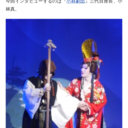
今回インタビューするのは『
小林劇団
』三代目座長、小
林真。