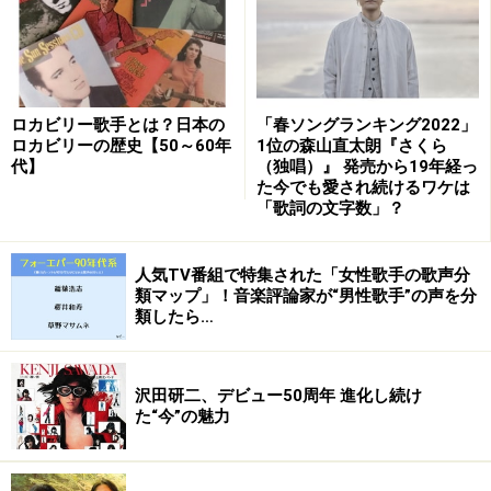
ですから。もちろん息がつまらないように随所に笑える
ポイントは作ってるんですけど、そのお客さんが言うの
は｢もっとふざけてお芝居しろ。下ネタも入れたら｣って
いうことなんですよね。
ロカビリー歌手とは？日本の
「春ソングランキング2022」
ロカビリーの歴史【50～60年
1位の森山直太朗『さくら
｢ふざけてたらまともなお芝居なんて出来ないし、なんで
代】
（独唱）』 発売から19年経っ
た今でも愛され続けるワケは
まともなお芝居で関係ない下ネタなんか言わなくちゃい
「歌詞の文字数」？
けないの？｣って思ったんですけど、そこまで正面きって
否定されるとさすがに落ち込みました。食事もできなく
人気TV番組で特集された「女性歌手の歌声分
なるくらい。
類マップ」！音楽評論家が“男性歌手”の声を分
類したら…
ガイド：明るいお芝居する劇団ばかりを見慣れすぎちゃ
ってるんですかね。個人的にはお芝居って観る側のセン
沢田研二、デビュー50周年 進化し続け
スも問われるべきだと思うんで、真さんには我が道をつ
た“今”の魅力
らぬいてほしいです。そういうことで思い悩んでしまう
人柄は好きですけどね。