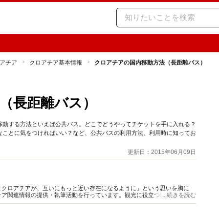
アチア
クロアチア基本情報
クロアチアの国内移動方法（長距離バス）
（長距離バス）
移動する方法といえば公共バス。どこでどうやってチケットを手に入れる？
なことに気をつければいい？など、公共バスの利用方法、利用時に知ってお
更新日：2015年06月09日
とクロアチアが、互いにもっと近い存在になるように」という思いを胸に
チア関連情報の提供・執筆活動を行っています。観光に役立つ情報はもちろ
...続きを読む
う様々な情報をお届けします。