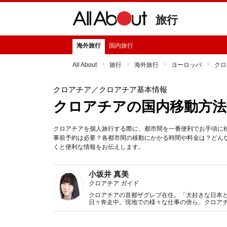
旅行
海外旅行
国内旅行
All About
旅行
海外旅行
ヨーロッパ
クロ
クロアチア
／クロアチア基本情報
クロアチアの国内移動方法
クロアチアを個人旅行する際に、都市間を一番便利でお手頃に
事前予約は必要？各都市間の移動にかかる時間や料金は？どん
くと便利な情報をお伝えします。
小坂井 真美
クロアチア ガイド
クロアチアの首都ザグレブ在住。「大好きな日本
日々奔走中。現地での様々な仕事の傍ら、クロア
ん、クロアチアをより身近に感じていただけるよ