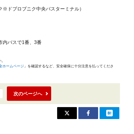
ドブロブニク※ドブロブニク中央バスターミナル）
内バスで1番、3番
い。
安全ホームページ
」を確認するなど、安全確保に十分注意を払ってくださ
次のページへ