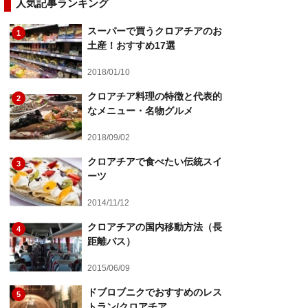
人気記事ランキング
スーパーで買うクロアチアのお
1
土産！おすすめ17選
2018/01/10
クロアチア料理の特徴と代表的
2
なメニュー・名物グルメ
2018/09/02
クロアチアで食べたい伝統スイ
3
ーツ
2014/11/12
クロアチアの国内移動方法（長
4
距離バス）
2015/06/09
ドブロブニクでおすすめのレス
5
トラン/クロアチア