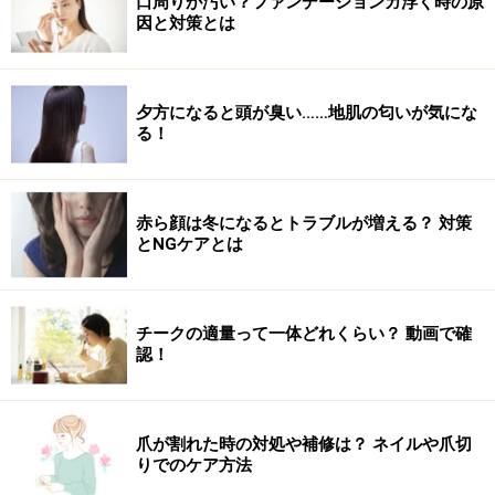
口周りが汚い？ファンデーションガ浮く時の原
度輪っかになる位置までひっぱります。毛先が少し見え
因と対策とは
ていても構いません。
夕方になると頭が臭い……地肌の匂いが気にな
顔まわりの後れ毛をコテで巻く
る！
8. 顔まわりに残した後れ毛をヘアアイロンで巻きます。
外巻きにゆるくカールをつけたら完成です。
赤ら顔は冬になるとトラブルが増える？ 対策
とNGケアとは
チークの適量って一体どれくらい？ 動画で確
認！
爪が割れた時の対処や補修は？ ネイルや爪切
りでのケア方法