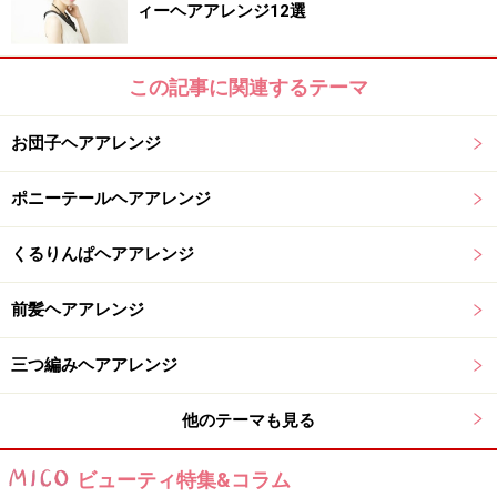
ィーヘアアレンジ12選
３. 二つの毛束をまとめて、シリコンゴムで結んでおきま
す。編んだ部分より少し下に結んでおくとヘアアレンジ
が楽です。後で
髪全体をまとめた時のゴムの結び目に近
この記事に関連するテーマ
づけておくイメージで。
お団子ヘアアレンジ
ポニーテールヘアアレンジ
逆サイドを三つ編みにし、ゴムではなく逆毛で留める
４. 逆サイドのハチ上の髪で、三つ編みを作ります。こち
くるりんぱヘアアレンジ
らも同様に、できるだけ下まで三つ編みを作り、逆毛で
留めておきます。毛量があるままだと逆毛で留まらない
前髪ヘアアレンジ
ので、ある程度毛先のほうまでしっかり三つ編みにしま
三つ編みヘアアレンジ
しょう！
他のテーマも見る
サイドでゆるめのひとつ結びにする
ビューティ特集&コラム