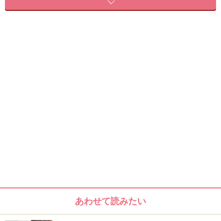
hair&make KEIKO(anti)
ベースのヘアスタイル
鎖骨ラインのミディアムレイヤーで、パーマありのスタ
イル。眉が隠れる長さの厚めの前髪を、斜めに流してい
ます。
鎖骨下のミディアムレイヤースタイル
あわせて読みたい