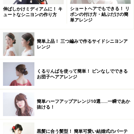
ショートヘアでもできる！ リ
伸ばしかけミディアムに！ キ
ボンの付け方・結ぶだけの簡
ュートなシニヨンの作り方
単アレンジ
サイドのハチ上の髪を、上下2つに分ける
１. 髪を左右にざっくり分けて、分け目を決めます。ヘビ
簡単上品！ 三つ編みで作るサイドシニヨンア
ーサイド（毛量が多い方）のハチ上を縦位置に２つ分け
レンジ
てブロッキング。束が細いと華奢な印象になりますの
で、分け取る量を調整しましょう。
くるりんぱを使って簡単！ ピンなしでできる
お団子ヘアアレンジ
細めの三つ編みを作る
２. それぞれ細めの三つ編みにします。一束編んだらダッ
簡単ハーフアップアレンジ10選……一瞬であか
クカールで仮留めしておきましょう。
抜ける！
編み目より少し下の位置で結ぶ
黒髪に合う髪型！ 簡単可愛い結婚式のパーテ