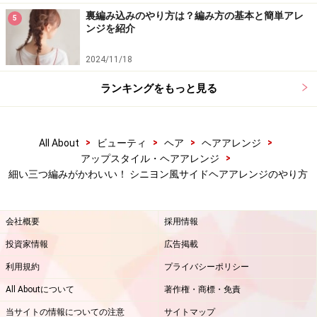
裏編み込みのやり方は？編み方の基本と簡単アレ
5
hair&make KEIKO(anti)
ンジを紹介
2024/11/18
ランキングをもっと見る
hair&make KEIKO(anti)
>
>
>
>
All About
ビューティ
ヘア
ヘアアレンジ
【関連記事】
>
アップスタイル・ヘアアレンジ
細い三つ編みがかわいい！ シニヨン風サイドヘアアレンジのやり方
三つ編みヘアアレンジ！自分で後ろ一つ結びのやり方
簡単上品！ 三つ編みで作るサイドシニヨンアレンジ
会社概要
採用情報
伸ばしかけミディアムに！キュートなシニヨンの作り方
投資家情報
広告掲載
三つ編みシニヨンのやり方！髪を巻かない簡単ヘアアレ
利用規約
プライバシーポリシー
ンジ
All Aboutについて
著作権・商標・免責
ツインテールシニヨンでフェミニンアレンジ
当サイトの情報についての注意
サイトマップ