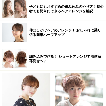
子どもにもおすすめの編み込みのやり方！初心
者でも簡単にできるヘアアレンジを解説
伸ばしかけヘアのアレンジ！ おしゃれに乗り
切る簡単ハーフアップ
おすすめのタイプ
編み込みで作る！ ショートアレンジで清楚系
耳見せヘア
顔型 たまご ベース 面長
髪質 すべてOK
毛量 普通
クセ なし～ややあり
ヘアアレンジの方法・やり方