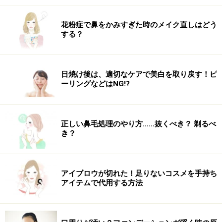
５. 髪全部をサイドに集めて、シリコンゴムでゆるく結び
ます。根元近くで結ぶとくるりんぱがやりにくいので、
花粉症で鼻をかみすぎた時のメイク直しはどう
少し下の位置でまとめましょう。このとき出てしまった
する？
後れ毛はそのままで大丈夫です。顔まわりに少し毛束を
残しておくと今っぽいです。
日焼け後は、適切なケアで美白を取り戻す！ピ
ーリングなどはNG!?
結び目の上を二つに分けるように内側から指を入れる
６. ゴムの結び目と根元の間に内側から指を入れて、穴を
正しい鼻毛処理のやり方……抜くべき？ 剃るべ
作ります。開いた空間に上から毛先を入れこみ、くるり
き？
んぱ。しっかり指を開いておくと、毛束を中に通しやす
いです。
アイブロウが切れた！足りないコスメを手持ち
アイテムで代用する方法
毛先が抜けない程度に引っ張る
７. くるりんぱの毛先を全部引き抜くのではなく、ある程