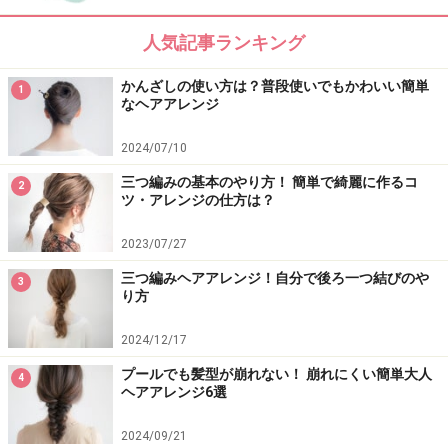
人気記事ランキング
かんざしの使い方は？普段使いでもかわいい簡単
上手く仕上げるポイント
1
なヘアアレンジ
くるりとなった輪っかの部分をほんのり広げるようにし
2024/07/10
てほぐします。バランスを見ながら広げるとこなれた感
三つ編みの基本のやり方！ 簡単で綺麗に作るコ
2
じになります。
ツ・アレンジの仕方は？
2023/07/27
ねじれた部分をほぐしてバランスを整える
三つ編みヘアアレンジ！自分で後ろ一つ結びのや
3
り方
2024/12/17
サイド&バック
プールでも髪型が崩れない！ 崩れにくい簡単大人
4
ヘアアレンジ6選
2024/09/21