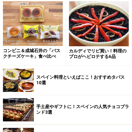
TEL：03-6277-7364
営業時間：ランチ11:30～14:00（月～金）ディナー18:00
～24:00（月～土）
地図：
Yahoo!地図情報
関連記事：
シーフード料理に特化した六本木のスペイン
バル
コンビニ＆成城石井の「バス
カルディでリピ買い！料理の
クチーズケーキ」食べ比べ
プロがヘビロテする6品
スペイン料理といえばここ！おすすめタパス
カタルーニャ厨房 CASA MALLA カサマイ
10選
ヤ／玉川学園
以前著書では「パエリアの美味しい店」としてご紹介し
手土産やギフトに！スペインの人気チョコブラ
ましたが、ともこシェフはもともとパティシエだったこ
ンド3選
ともありスイーツもお得意。