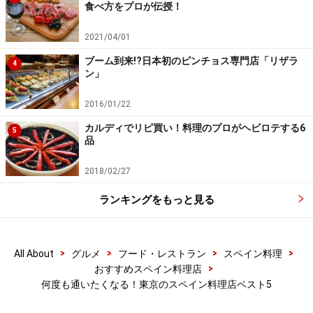
食べ方をプロが伝授！
2021/04/01
アロセリア サル イ アモール（ARROCERIA
ブーム到来!?日本初のピンチョス専門店「リザラ
4
ン」
SAL Y AMOR）／代官山
2016/01/22
ミシュランガイド、ビブグルマンを2年連続獲得、日本
初のアロセリア（米料理専門店）。パエリアはもちろ
カルディでリピ買い！料理のプロがヘビロテする6
5
品
ん、スペインの郷土色豊かな米料理が勢ぞろい。スペイ
ン通も足しげく通う人気店です。
2018/02/27
ランキングをもっと見る
見た目も美味しさもゴージャス！「オマール海老のパエリ
ア」
>
>
>
>
All About
グルメ
フード・レストラン
スペイン料理
ガツンと濃厚なだしで炊かれた米は、まるでワインを楽
>
おすすめスペイン料理店
しむ為の料理。ひと口で今までのパエリアの世界観を覆
何度も通いたくなる！東京のスペイン料理店ベスト5
されます。