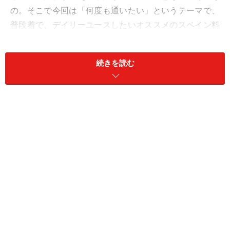
の。そこで今回は「何度も通いたい」というテーマで、
普段着で、デイリーユースしたいオススメのスペイン料
理店をご紹介します。
続きを読む
マリスケリア ソル（marisquería SoL）／
六本木
人形町・築地で人気のスペインバル「ソル」が、シーフ
ード料理専門の店としてオープン。鮮度はもちろん、火
入れ加減が絶妙でオーダーにはずれなし。