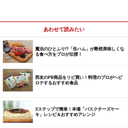
あわせて読みたい
魔法のひとふり!?「生ハム」が断然美味しくな
る食べ方をプロが伝授！
「マリスケリア ソル」金子さんのサーブはスマートで全て
が「ちょうどいい」
西友のPB商品をリピ買い！料理のプロがヘビ
この店のもう1つの魅力は統括マネージャー金子さん。
ロテするおすすめ食品
お料理に合わせたワインのご紹介など、こちらが気づく
より先に薦めてくれるサービスに心地よい時間を過ごせ
ます。
3ステップで簡単！本場「バスクチーズケー
キ」レシピ＆おすすめアレンジ
■
マリスケリア ソル
住所：港区六本木2-3-6 セントラルクリブ1F