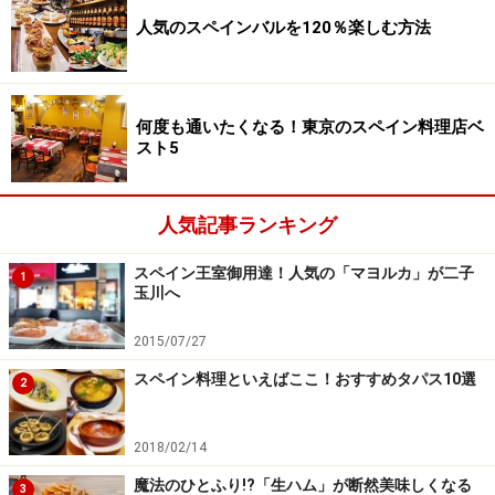
人気のスペインバルを120％楽しむ方法
「カサマイヤ」ともこシェフのフラン、素朴な味わいにファ
ン急増中
「私を狂わせるフラン」は、食感は柔らかだけど食べご
たえもしっかり感じられる味わい。シェフが「本気で世
何度も通いたくなる！東京のスペイン料理店ベ
スト5
界一を目指してる」と言うこのフラン、普段は甘い物は
食べない酒飲みさんからも好評です。
人気記事ランキング
■
カサマイヤ
スペイン王室御用達！人気の「マヨルカ」が二子
住所：町田市玉川学園2-1-29グローリア玉川学園1F
1
玉川へ
TEL：042-851-7519
営業時間：ランチ12:00～14:00（木・日のみ要予約）デ
2015/07/27
ィナー18:00～22:00
スペイン料理といえばここ！おすすめタパス10選
2
地図：
Yahoo!地図情報
関連記事：
うっとり！女性パティシエが作る繊細なスペ
2018/02/14
イン料理
魔法のひとふり!?「生ハム」が断然美味しくなる
3