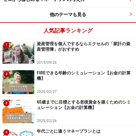
他のテーマも見る
使えるお金はこんなに少ないの？ と思う額になるかもし
れません。お金の使い方も工夫しなくてはいけません
人気記事ランキング
ね。一人暮らしの生活費の中で、自分の工夫次第で支出
をコントロールできるのは「食費」です。お昼を手作り
資産管理を個人でするならエクセルの「家計の資
1
のお弁当にする、外食の回数を控え目にする、飲み物は
産管理簿」がおすすめ
買わずに家でお茶やコーヒーをいれるなどを心がける
2019/09/26
と、1カ月の食費は2万円くらい差が出ます。また、会社
FIREできる年齢のシミュレーション【お金の計算
に着ていくスーツや靴は、手入れ次第で印象が変わりま
2
機】
す。スーツのしわをとる、靴を磨くなど、ものを大事に
使うことも習慣にしたいものです。
2025/02/27
65歳までに目標とする老後資金を築くためのシミ
3
ュレーション【お金の計算機】
また最近はスマホなどの通信費がかさんでいる人も多い
ようです。料金プランの見直しはもちろん、使い方その
2025/02/26
ものを見直してみましょう。お金だけでなく、時間の浪
年代ごとに違うマネープランとは
4
費をしているケースもあるのではないでしょうか。