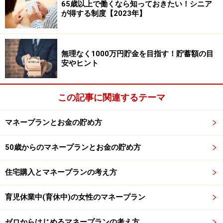
貯蓄する金額の目安は、給与振込口座に振り込まれた金
65歳以上で働くなら知っておきたい！シニア
が得する制度【2023年】
額（つまり手取り）の1割。できれば2割。実家暮らしの
人は3割も可能では？ 一人暮らししたらかかるであろ
う家賃や光熱費分を貯金してしまうという考え方もあり
無理なく1000万円貯金を目指す！貯蓄額の目
ますね。収入が少ないという人も、1万円でも2万円でも
安やヒント
少しずつ貯金することをお勧めします。貯金は習慣にし
てしまえば、それほど大変ではないものです。
この記事に関連するテーマ
マネープランとお金の貯め方
ステップ3 お金の使い方を考える
50歳からのマネープランとお金の貯め方
ステップ1で家賃などを取り分け、ステップ2で貯めるお
金を取り分ける。そして残ったお金が、「使えるお金」
住宅購入とマネープランの考え方
ということになります。使えるお金は、貯蓄用のお金と
は必ず分けてください。いつでも引き出せるよう、コン
育児休業中(育休中)の女性のマネープラン
ビニATMなどで無料で引き出せる口座を使うとよいと思
います。
ゼロからはじめるマネープランの考え方