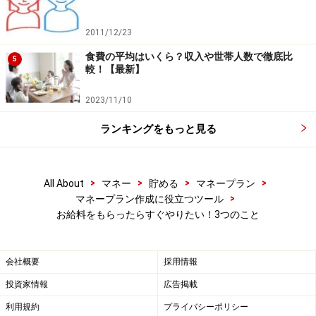
2011/12/23
大きな買い物や旅行の費用は、どうやって
食費の平均はいくら？収入や世帯人数で徹底比
5
較！【最新】
貯める？
2023/11/10
大きな買い物や旅行をしたい時は、どうしたらいいので
しょうか。ステップ2で取り分けた貯蓄用のお金を使っ
ランキングをもっと見る
てはいけません。貯まったら使い、貯まったら使いを繰
り返していては、いつまでたっても資産を築くことはで
きません。それはあくまでも将来に向けて貯めていくお
>
>
>
>
All About
マネー
貯める
マネープラン
>
マネープラン作成に役立つツール
金です。近いうちに使うためのお金は別に貯めましょ
お給料をもらったらすぐやりたい！3つのこと
う。
会社概要
採用情報
【関連記事をチェック！】
投資家情報
広告掲載
給料の何％を貯蓄にまわせばいい？平均貯蓄率は20％？
利用規約
プライバシーポリシー