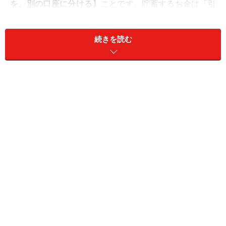
を、別の口座に分ける】
ことです。貯蓄するお金は「引
き出さない！」と決めて、キャッシュカードを持ち歩か
ないようにしましょう。入金は通帳があればできますの
続きを読む
で不便はありません。下表は、目的別の口座使い分け例
です。
口座は目的で使い分ける！ 貯蓄するお金と生活費を別々
に。
では「お給料が入ったらまずやること 3ステップ」を
ご紹介しましょう。
ステップ1 必ず出ていくお金を取り分ける