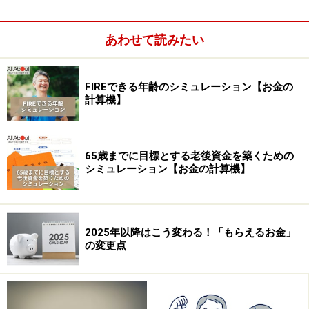
あわせて読みたい
お給料が入ったら、すぐにやりましょう
まず最初にやることは、家賃や光熱費など、「必ず出て
FIREできる年齢のシミュレーション【お金の
いくお金を取り分ける」こと。
計算機】
貯蓄よりも何よりも、生活のベースとなるお金をきちん
と支払うことが大切です。家賃は金額が大きく、一度滞
65歳までに目標とする老後資金を築くための
シミュレーション【お金の計算機】
納してしまうと、翌月以降に支払う金額がどんどん大き
くなって払えなくなってしまいます。お給料が入った
ら、ほかの買い物をする前に、このお金をキープしてし
まいましょう。
2025年以降はこう変わる！「もらえるお金」
の変更点
このお金は、早めに先方に支払ってしまうか、または引
き落としやカード払いに使う口座に入れてしまいます。
普段使う口座に入れっぱなしにしておくと、つい使って