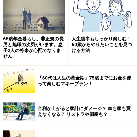
しまう危険があります。この危険を回避するのです。
ステップ2 貯蓄用のお金を取り分ける
65歳年金暮らし。非正規の長
人生後半もしっかり楽しむ！
男と無職の次男がいます。息
60歳からやりたいことを見つ
次に、貯蓄するお金を取り分けて、貯蓄用の口座に入れ
子2人の将来が心配でなりま
ける方法
ましょう。月末に残ったお金を貯金しようと思っている
せん
と、結局たいして残らず、いつまでたっても貯金が増え
ません。そうならないように、あらかじめ貯蓄分を取り
「60代は人生の黄金期」75歳までにお金を使
分けてしまうのです。
って楽しむマネープラン！
給与振込口座を貯蓄用にも使いたい場合は、貯蓄する分
は普通預金のままにせず、「積立」にしましょう。「こ
金利が上がると家計にダメージ？ 車も家も買
れは貯めていくお金だから、使ってはダメ」と、はっき
えなくなる？ リストラや倒産も？
り認識できる形にしておくことが大切です。