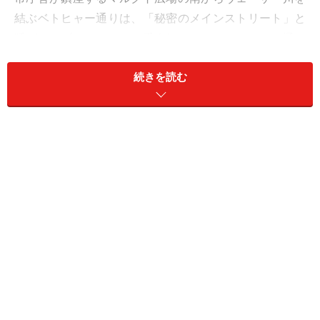
結ぶベトヒャー通りは、「秘密のメインストリート」と
呼ばれるブレーメンで一番人気のストリート。この通り
は、1920年代にコーヒー商人として成功したロゼリウス
続きを読む
が、中世の街並みを再現しよう！ と私財を投じ、一流建
築家たちに依頼して造り上げたもの。個性あふれるレン
ガ造りの建物が並ぶ美しい小路は、まさに中世の世界で
す。わずか100mあまりの短い通りに、美術館や重要な建
築物、おしゃれなショップやレストラン、アトリエなど
がずらりと並ぶベトヒャー通りの見どころを、ここで一
挙ご紹介しましょう。