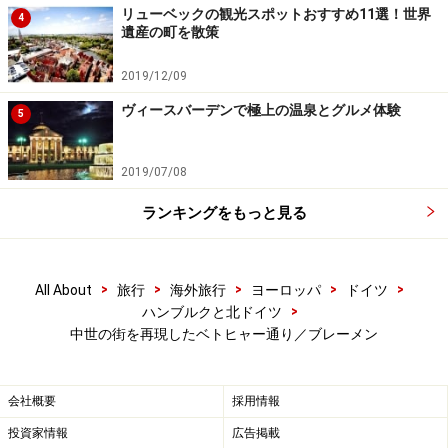
リューベックの観光スポットおすすめ11選！世界
4
遺産の町を散策
2019/12/09
注目建築が集まるベトヒャー通りのなかでも重要な作品アト
ランティス。現在はイベントなどに使用されることも
ヴィースバーデンで極上の温泉とグルメ体験
5
ベトヒャー通りの終わりに近い2番地にある「ハウス・
アトランティス（Haus Atlantis）」は、ベルンハルト・
2019/07/08
ヘトガー建築のなかでも最も重要な作品のひとつと言わ
ランキングをもっと見る
れる建物。らせん階段を上りきったところにあらわれる
「天国の間」は、青と白のガラス天井が息をのむほどの
美しさです。現在は隣接するホテル「
Radisson Blu
」所
>
>
>
>
>
All About
旅行
海外旅行
ヨーロッパ
ドイツ
有のため見学する際は受付で確認を。
>
ハンブルクと北ドイツ
中世の街を再現したベトヒャー通り／ブレーメン
古くから貿易で栄えたこの界隈には、コーヒーや紅茶の
専門店、カフェ、ブレーメンの地ビールが飲めるレスト
会社概要
採用情報
ランなど美味しいお店がたくさんあるのも嬉しいところ
投資家情報
広告掲載