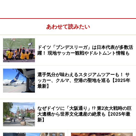
あわせて読みたい
ドイツ「ブンデスリーガ」は日本代表が多数活
躍！ 現地サッカー観戦やドルトムント情報も
マルクト広場の南西側にあるSchütting（商工会議所）の
脇の小路を進むと見えてくる、金色のレリーフがはめ込
選手気分が味わえるスタジアムツアーも！ サ
まれた門がベトヒャー通りの入口。この門をくぐると、
ッカー、クルマ、空港の聖地を巡る【2025年
そこはもう中世の世界です。
最新】
なぜドイツに「大阪通り」!? 第2次大戦時の巨
職人さんたちが活躍する可愛い中庭
大遺構から世界文化遺産の絶景も【2025年最
新】