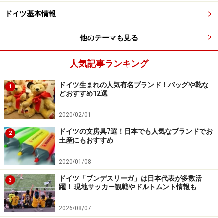
ベトヒャー通り6～10番地にある個性的な建物は、建築
ドイツ基本情報
家で画家でもあるベルンハルト・ヘトガー設計のロゼリ
他のテーマも見る
ウスの家と、ブレーメン出身の女流画家パウラ・モーダ
ーゾーン=ベッカー美術館。ここは世界初の女性作家の美
人気記事ランキング
術館でもあります。
ドイツ生まれの人気有名ブランド！バッグや靴な
1
その隣の建物には、観光客からひときわ熱い視線を集め
どおすすめ12選
る仕掛け時計の「グロッケンシュピール
2020/02/01
（Glockenspiel）」が。屋根と屋根の間に掛かる30個の
ドイツの文房具7選！日本でも人気なブランドでお
マイセン磁器の鐘。12～18時の毎時おきの鐘の音に合わ
2
土産にもおすすめ
せて時計の横にある板絵が動き出し、コロンブスやリン
ドバーグなど大航海時代をテーマにした絵が回りながら
2020/01/08
現れます。
ドイツ「ブンデスリーガ」は日本代表が多数活
3
躍！ 現地サッカー観戦やドルトムント情報も
2026/08/07
知る人ぞ知る名所 「天国の間」