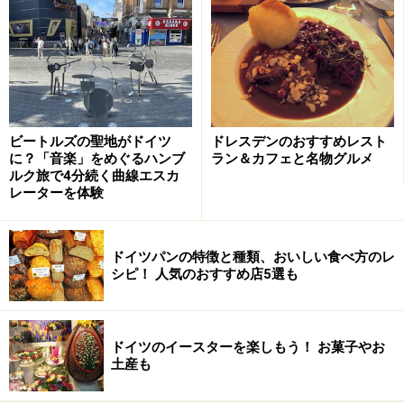
泉の周りをブレーメンの音楽隊や7人の怠け者たちが囲む
「職人の中庭」
ベトヒャーとは樽屋のことで、その昔、港とマルクトを
結ぶこの通りには、食料を運搬したり保存するための樽
を作る職人が集まっていたそうです。
ビートルズの聖地がドイツ
ドレスデンのおすすめレスト
現在はブティックやインテリアショップなどが並んでず
に？「音楽」をめぐるハンブ
ラン＆カフェと名物グルメ
ルク旅で4分続く曲線エスカ
いぶんお洒落な雰囲気ですが、ガラス細工やアクセサリ
レーターを体験
ーの工房などでは、昔ながらに職人さんたちが活躍して
いる姿が見られることも。なかでも注目のスポットが、
ドイツパンの特徴と種類、おいしい食べ方のレ
通りの中ほどにあるHandwerkerhof（職人の中庭）とい
シピ！ 人気のおすすめ店5選も
う中庭。飴作りの実演が見られる可愛いキャンディショ
ップ「
Bonbon Manufaktur
」の前に泉があって、良く見
ると水道管の上にブレーメンの音楽隊の姿が。
ドイツのイースターを楽しもう！ お菓子やお
土産も
そして泉の周りには、ブレーメンに伝わる「7人の怠け