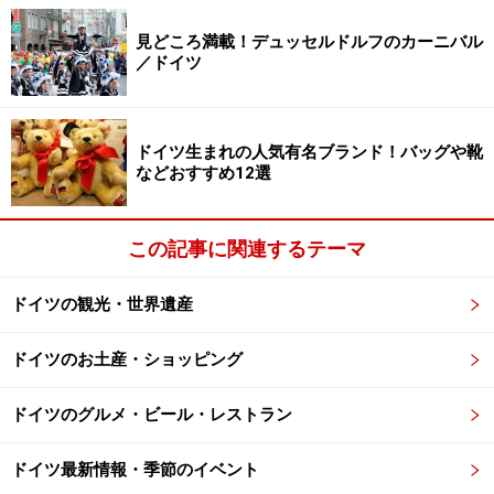
者」たちのレリーフが。ある商人の7人の息子が揃って
怠け者で、遠くまで水を汲みにいくのが嫌だったので町
見どころ満載！デュッセルドルフのカーニバル
／ドイツ
の真ん中に泉を作り、そのおかげで町の人々は重労働か
ら解放された、という昔話。いかにも怠けています！ と
言いたげなダラ～んとした姿で横たわる7人がなんとも
ドイツ生まれの人気有名ブランド！バッグや靴
可笑しいです。
などおすすめ12選
この記事に関連するテーマ
仕掛け時計や個性的な建築群もチェック！
ドイツの観光・世界遺産
時間になると時計横の壁が動き出し、大洋横断者を描いた板
ドイツのお土産・ショッピング
絵がくるくると現れる仕掛け
ドイツのグルメ・ビール・レストラン
ドイツ最新情報・季節のイベント
パウラ・モーダーゾーン=ベッカー美術館