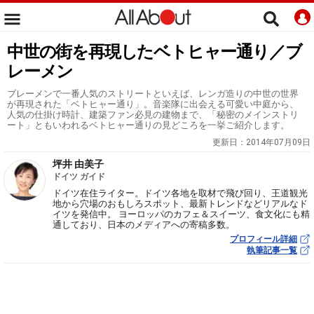
中世の街を再現したベトヒャー通り／ブ
レーメン
ブレーメンで一番人気のストリートといえば、レンガ造りの中世の世界
が再現された「ベトヒャー通り」。音楽隊に出会える可愛い中庭から、
人気の仕掛け時計、建築ファン必見の建物まで、「秘密のメインストリ
ート」ともいわれるベトヒャー通りの見どころを一挙ご紹介します。
更新日：
2014年07月09日
坪井 由美子
ドイツ ガイド
ドイツ在住ライター。ドイツ各地を取材で飛び回り、王道観光
地から穴場のおもしろスポット、最新トレンドなどリアルなド
イツを発信中。 ヨーロッパのカフェ＆スイーツ、食文化にも精
通しており、日本のメディアへの寄稿多数。
プロフィール詳細
執筆記事一覧