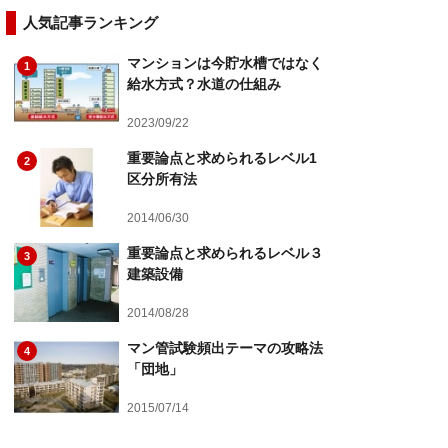
人気記事ランキング
マンションは今貯水槽ではなく
1
給水方式？水道の仕組み
2023/09/22
重要論点と求められるレベル1
2
区分所有法
2014/06/30
重要論点と求められるレベル３
3
建築設備
2014/08/28
マン管試験頻出テーマの攻略法
4
「団地」
2015/07/14