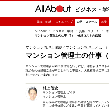
ビジネス・学
就職・転職
スキルアップ
資格・スクール
起業
All About
ビジネス・学習
資格・スクール
建
マンション管理士の仕事（3） 修繕コストの低減
マンション管理士試験
／マンション管理士とは・
マンション管理士の仕事（
マンション管理組合が効率的運営を行うには、維持管理コスト
理組合の修繕積立金が不足しがちな事情と、大規模修繕工事に
割についてご案内します。
村上 智史
マンション管理士 ガイド
マンション管理士
自ら長年の管理組合理事長の経験を持つマンショ
更、大規模修繕など多数の事案を実現してきてい