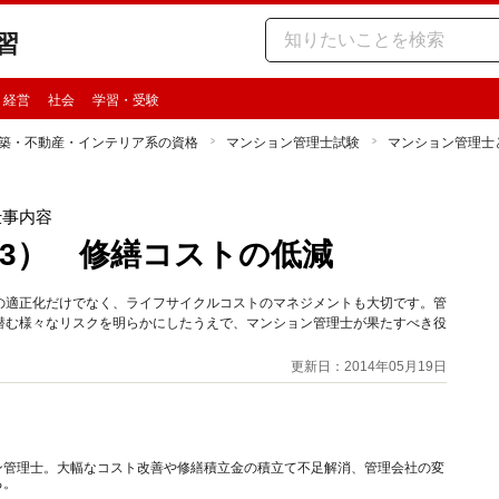
習
・経営
社会
学習・受験
築・不動産・インテリア系の資格
マンション管理士試験
マンション管理士
仕事内容
3） 修繕コストの低減
の適正化だけでなく、ライフサイクルコストのマネジメントも大切です。管
潜む様々なリスクを明らかにしたうえで、マンション管理士が果たすべき役
更新日：2014年05月19日
ン管理士。大幅なコスト改善や修繕積立金の積立て不足解消、管理会社の変
る。