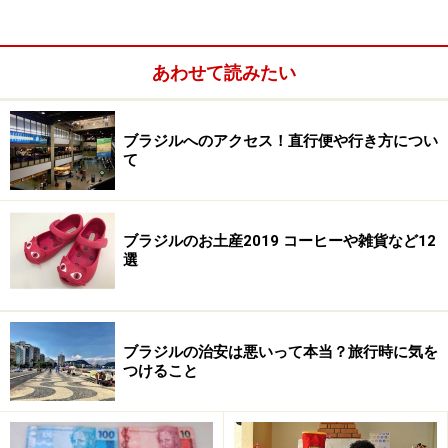
あわせて読みたい
ブラジルへのアクセス！直行便や行き方につい
て
ブラジルのお土産2019 コーヒーや雑貨など12
、マルチメディア噴水のショー（土日夜）、プラネタリ
選
ウム、日本庭園など。
■
サッカー博物館
ブラジルの治安は悪いって本当？旅行時に気を
パカエンブー競技場メインスタジアムの下層にある、ブ
つけること
ラジルサッカーについて総合的に知ることができる施
設。