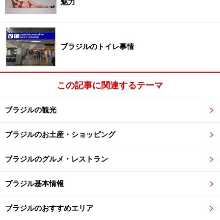
魅力
ロの中心地。大聖堂は、ステンドグラスが美しい。
■
ベコ・ド・バットマン
＆
MAAU
グラフィティアートを堪能できる屋外ギャラリー風のエ
ブラジルのトイレ事情
リア。
この記事に関連するテーマ
お勧めのアクティビティ
ブラジルの観光
■サッカー観戦
ブラジルのお土産・ショッピング
サンパウロには、コリンチャンス、パルメイラス、サン
パウロ、サントス（サントス市）など強豪クラブの本拠
ブラジルのグルメ・レストラン
地があり、サンパウロ州選手権（カンピオナート・パウ
リスタ）も盛り上がります。
ブラジル基本情報
■音楽、舞台鑑賞
ブラジルのおすすめエリア
サラ・サンパウロ
もしくは
市立劇場
は、建物も美しく、