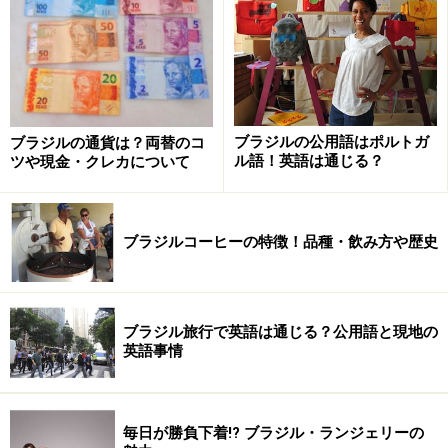
■リベルダージ東洋人街
リベルダージ地区のガルボンブエノ通り
ブラジルの公用語はポルトガ
ブラジルの通貨は？両替のコ
鳥居や提灯型の電灯が並ぶ「ブラジルの中の日本」地
ル語！英語は通じる？
ツや現金・クレカについて
区。
ブラジル日本移民資料館
があるのもこの地区。
■
ピナコテカ美術館
ブラジルコーヒーの特徴！品種・飲み方や歴史
ニーマイヤーと並んでプリツカー賞受賞の建築家、パウ
ロ・メンデス・ダ・ロシャがリフォームを手がけた建物
も美しい美術館。別館「エスタサン・ピナコテカ」も徒
ブラジル旅行で英語は通じる？公用語と現地の
歩圏内。
英語事情
■セー広場＆
カテドラル
方位、距離の起点となる「Marco Zero」があるサンパウ
毎日が勝負下着!? ブラジル・ランジェリーの