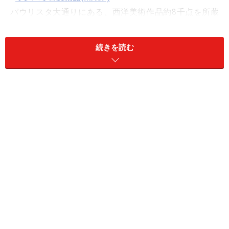
パウリスタ大通りにある、西洋美術作品約8千点を所蔵
する美術館。リナ・ボ・バルディ設計のユニークな外観
は、市のランドマークになっていて、サンパウロ観光公
続きを読む
社の調査によると、市内観光地の人気ナンバー1だそう
です。
■イビラプエラ公園
ニーマイヤーがデザインしたOCA
世界遺産ブラジリアの設計も手がけたオスカー・ニーマ
イヤーとブーレ・マルクスがデザインした広大な市営公
園。お勧めは、
近代美術館（MAM
）、
アフロブラジル美
術館