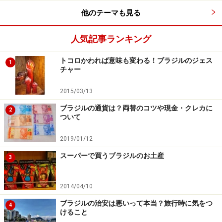
優雅なひとときを過ごせます。
他のテーマも見る
人気記事ランキング
■青空市
週末は、各地で民芸品、アンティーク、アート、食品な
トコロかわれば意味も変わる！ブラジルのジェス
1
どを売る市が立ちます。有名なのは、レプブリカ広場
チャー
（土日）、ベネディト・カリスト広場（土曜）、トリア
2015/03/13
ノン公園＆マスピ前（日曜）、ビシーガ（イタリア人
ブラジルの通貨は？両替のコツや現金・クレカに
街）アンティーク市（日曜）、リベルッダージ（東洋人
2
ついて
街）東洋市（土日）など。
2019/01/12
※記事内容は執筆時点のものです。最新の内容をご確認くださ
い。
スーパーで買うブラジルのお土産
3
※海外を訪れる際には最新情報の入手に努め、「
外務省 海外安全
ホームページ
」を確認するなど、安全確保に十分注意を払ってく
ださい。
2014/04/10
ブラジルの治安は悪いって本当？旅行時に気をつ
4
けること
次のページへ
1
/
2