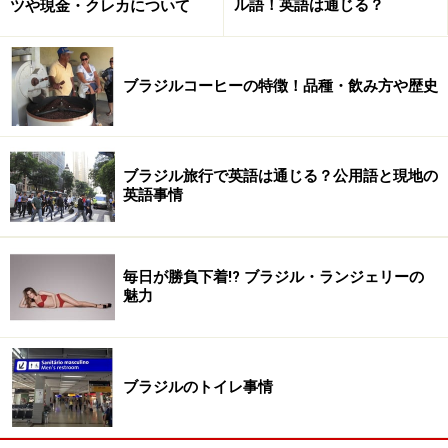
ル語！英語は通じる？
ツや現金・クレカについて
ブラジルコーヒーの特徴！品種・飲み方や歴史
なんだか楽しい気持ちになるパッケージですよね。これは
Garoto（ガロット）というメーカーのもの
ブラジル旅行で英語は通じる？公用語と現地の
英語事情
右の画像は箱入りのボンボンです。ボンボンだけが入っ
ているものもありますし、ボンボンのほかに色々な種類
のチョコレートが入っているものもあります。箱入りの
毎日が勝負下着!? ブラジル・ランジェリーの
魅力
チョコレートはひとつずつ包装されているので、職場で
配る時にも便利です。価格は一箱7レアルほど（約350
円）。箱入りボンボンは、サンパウロのグアリューリョ
ス空港(Aeroporto de Guarulhos)の免税店にもあります。
ブラジルのトイレ事情
帰国直前でも購入できそうですね。