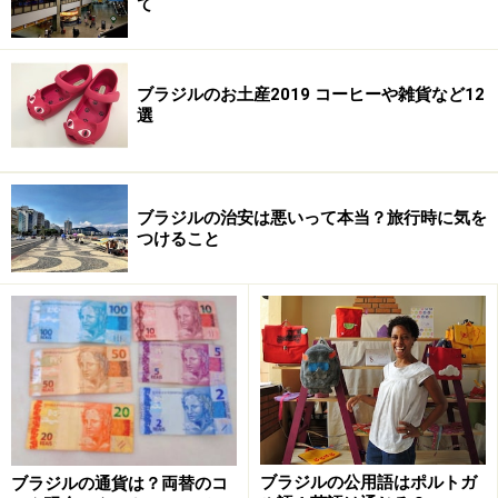
がはいっているチョコレートをボンボン（bombom）と
て
呼びます。チョコレートの中身は様々な種類がありま
す。シロップの他にも、ホワイトチョコやふわふわした
ブラジルのお土産2019 コーヒーや雑貨など12
ウエハースのようなものなど。変り種ではブラジルの食
選
卓に欠かせない唐辛子（pimenta、ピメンタ）入りのも
のもあります。辛いのかと思いきや甘く、意外なおいし
さがあります。
ブラジルの治安は悪いって本当？旅行時に気を
つけること
こちらはホワイトチョコ＆ウエハース入りです。ウエハース
の食感が癖になります
スーパーマーケットのレジ近くや路上の売店（banca、
バンカ）、コーヒーショップなどで売られています。ひ
ブラジルの公用語はポルトガ
ブラジルの通貨は？両替のコ
とつ1レアル50センターボほど（約60円）。