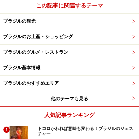
この記事に関連するテーマ
ブラジルの観光
高級チョコも！
ブラジルのお土産・ショッピング
ブラジルのグルメ・レストラン
高級感のある店構えです。店内でチョコやコーヒーの飲食も
できます
ブラジル基本情報
プチプラなボンボンもいいけど、もう少し高価なブラジ
ルチョコを買いたいという方には、こちらのお店、
コペ
ブラジルのおすすめエリア
ンハーゲン
（Kopenhagen）がお勧めです。主要な空港
他のテーマも見る
や、たいていのショッピングモールにテナントが入って
います。冷蔵ショーケースに飾られているボンボンも美
人気記事ランキング
味しそうですが、お土産には日持ちする箱入りを選びま
しょう。
トコロかわれば意味も変わる！ブラジルのジェス
1
チャー