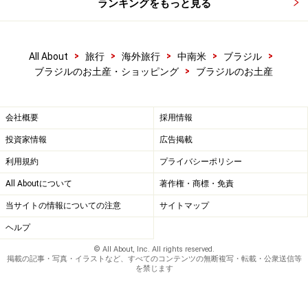
ランキングをもっと見る
切ってみると、チョコレートの中はパッションフルーツのク
リームでいっぱいです
>
>
>
>
>
All About
旅行
海外旅行
中南米
ブラジル
パッションフルーツのチョコレートを切ってみるとこん
>
ブラジルのお土産・ショッピング
ブラジルのお土産
な感じです。パッションフルーツクリーム入りのチョコ
レートは果実の種入りです。日本のお菓子で、果物の種
会社概要
採用情報
も使っているものには、あまりお目にかかれないですよ
投資家情報
広告掲載
ね。種もちゃんと食べられます。価格はチョコレート4
利用規約
プライバシーポリシー
個入りで一箱26レアルほど（約1300円）です。
All Aboutについて
著作権・商標・免責
当サイトの情報についての注意
サイトマップ
>> 次のページでは、大人向けのお土産を紹介します
ヘルプ
© All About, Inc. All rights reserved.
※記事内容は執筆時点のものです。最新の内容をご確認くださ
掲載の記事・写真・イラストなど、すべてのコンテンツの無断複写・転載・公衆送信等
い。
を禁じます
※海外を訪れる際には最新情報の入手に努め、「
外務省 海外安全
ホームページ
」を確認するなど、安全確保に十分注意を払ってく
ださい。