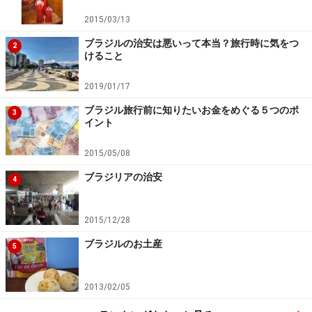
2015/03/13
ブラジルの治安は悪いって本当？旅行時に気をつ
2
けること
冷蔵庫で冷やしていただくのが、お勧めの食べ方です
2019/01/17
ブラジル旅行前に知りたいお金をめぐる５つのポ
右の画像は、マシュマロが入った4種類のチョコレート
3
イント
のセットです。60年も作り続けられているお菓子だそう
です。パッケージに「マシュマロ」とありますが、粘度
2015/05/08
の高いクリームといったほうがいいかもしれません。コ
ブラジリアの治安
4
コナッツ（coco、ココ）、パッションフルーツ
（maracuja、マラクジャ）といったブラジルらしいフレ
2015/12/28
ーバーも入っていてお勧めです。
ブラジルのお土産
5
2013/02/05