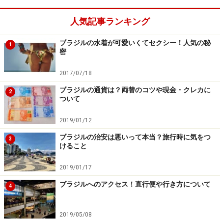
人気記事ランキング
ブラジルの水着が可愛いくてセクシー！人気の秘
1
密
2017/07/18
ブラジルの通貨は？両替のコツや現金・クレカに
2
ついて
2019/01/12
ブラジルの治安は悪いって本当？旅行時に気をつ
3
けること
2019/01/17
ブラジルへのアクセス！直行便や行き方について
4
2019/05/08