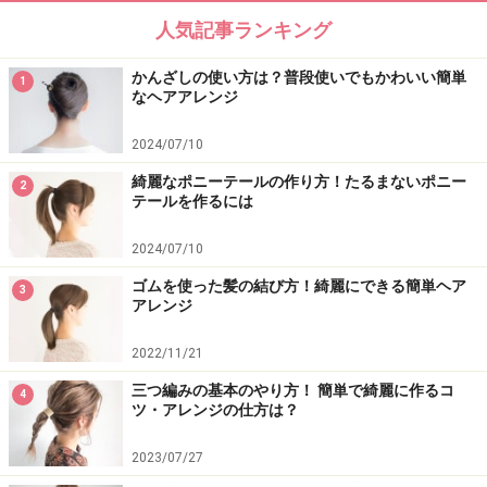
人気記事ランキング
9 ゴムが見えないように、シュシュをつけます。
かんざしの使い方は？普段使いでもかわいい簡単
1
なヘアアレンジ
※記事内容は執筆時点のものです。最新の内容をご確認くださ
2024/07/10
い。
綺麗なポニーテールの作り方！たるまないポニー
2
テールを作るには
次のページへ
1
/
2
2024/07/10
ゴムを使った髪の結び方！綺麗にできる簡単ヘア
3
アレンジ
2022/11/21
三つ編みの基本のやり方！ 簡単で綺麗に作るコ
4
ツ・アレンジの仕方は？
2023/07/27