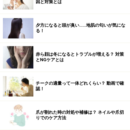
因と対策とは
片方の手で結び目をおさえながら結ぶと良い
夕方になると頭が臭い……地肌の匂いが気にな
7 ゴムで結びます。
る！
赤ら顔は冬になるとトラブルが増える？ 対策
とNGケアとは
片方の手で毛先をおさえながら結ぶと良い
8 毛先が見えないように二つ折りにし、更にもう一回
チークの適量って一体どれくらい？ 動画で確
結びます。
認！
爪が割れた時の対処や補修は？ ネイルや爪切
りでのケア方法
シュシュをつけることで、仕上がりに華やかさが出る