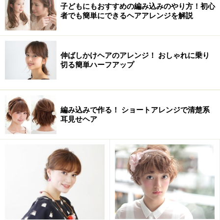
子どもにもおすすめの編み込みのやり方！初心
似合うスタイル
者でも簡単にできるヘアアレンジを解説
顔型 たまご 丸 逆三角
髪質 やわらかい～かたい
伸ばしかけヘアのアレンジ！ おしゃれに乗り
髪量 少ない～多い
切る簡単ハーフアップ
クセ なし～あり
編み込みで作る！ ショートアレンジで清楚系
耳見せヘア
ヘアアレンジの方法