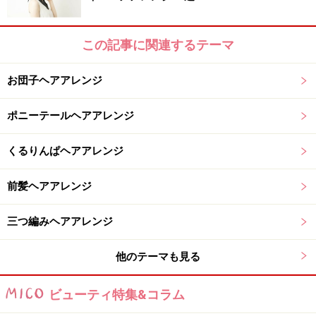
この記事に関連するテーマ
毛先ではなく、根元付近を持ってねじるとキレイにねじりめ
お団子ヘアアレンジ
ができる
3 2で分けとった毛束をフォワード方向（後ろから前に
ポニーテールヘアアレンジ
向かって）に2～3回転ねじります。
くるりんぱヘアアレンジ
前髪ヘアアレンジ
三つ編みヘアアレンジ
1本で留まらない場合は、2～3本で固定すると良い
4 3でねじった毛束の外側部分の毛にアメピンをひっか
他のテーマも見る
けながら頭皮に対して直角にさし、地肌の毛も一緒にす
ビューティ特集&コラム
くいながら、中（上に向かって）に押し込むように固定
します。