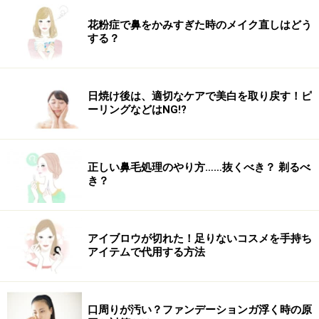
花粉症で鼻をかみすぎた時のメイク直しはどう
する？
センターにねじりができる
日焼け後は、適切なケアで美白を取り戻す！ピ
ーリングなどはNG!?
5 このように、ねじりができます。
正しい鼻毛処理のやり方……抜くべき？ 剃るべ
き？
おくれ毛は斜めスライスでざっくりと分けとると良い
アイブロウが切れた！足りないコスメを手持ち
6 襟足のおくれ毛を残し、5の毛束と残りの髪をやや下
アイテムで代用する方法
の位置で一つにまとめます。
口周りが汚い？ファンデーションガ浮く時の原