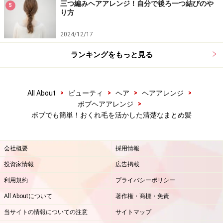
三つ編みヘアアレンジ！自分で後ろ一つ結びのや
5
り方
2024/12/17
ランキングをもっと見る
>
>
>
>
All About
ビューティ
ヘア
ヘアアレンジ
>
ボブヘアアレンジ
ボブでも簡単！おくれ毛を活かした清楚なまとめ髪
会社概要
採用情報
投資家情報
広告掲載
利用規約
プライバシーポリシー
All Aboutについて
著作権・商標・免責
当サイトの情報についての注意
サイトマップ