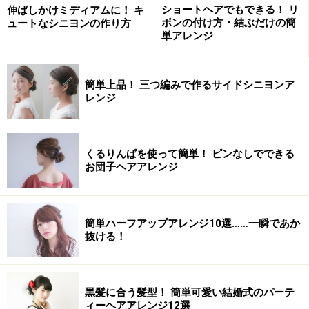
ショートヘアでもできる！ リ
伸ばしかけミディアムに！ キ
ボンの付け方・結ぶだけの簡
ュートなシニヨンの作り方
単アレンジ
簡単上品！ 三つ編みで作るサイドシニヨンア
レンジ
毛先を巻いておくと仕上がりにやわらかさが出る
くるりんぱを使って簡単！ ピンなしでできる
お団子ヘアアレンジ
1 毛先を26mmのアイロンでワンカール巻きます。
簡単ハーフアップアレンジ10選……一瞬であか
抜ける！
スライス線はジグザグにすると良い
2 ハチ上の髪をやや前上がりで分けとります。
黒髪に合う髪型！ 簡単可愛い結婚式のパーテ
ィーヘアアレンジ12選