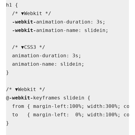
h1 {

  /* ▼Webkit */

-webkit-
animation-duration: 3s;

-webkit-
animation-name: slidein;

  /* ▼CSS3 */

  animation-duration: 3s;

  animation-name: slidein;

}

/* ▼Webkit */

@
-webkit-
keyframes slidein {

  from { margin-left:100%; width:300%; colo
  to   { margin-left:  0%; width:100%; colo
}
