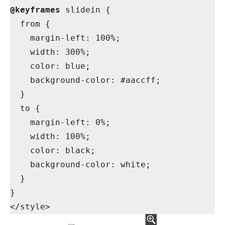
@keyframes
 slidein {

  from {

    margin-left: 100%;

    width: 300%;

    color: blue;

    background-color: #aaccff;

  }

  to {

    margin-left: 0%;

    width: 100%;

    color: black;

    background-color: white;

  }

}
