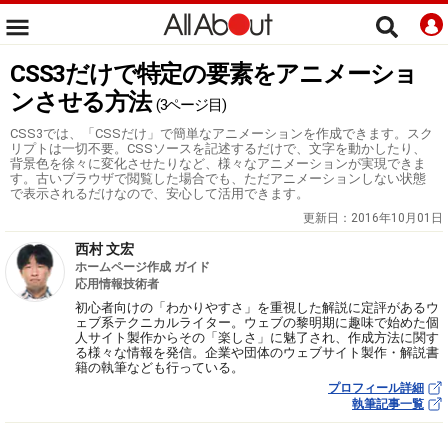
CSS3だけで特定の要素をアニメーショ
ンさせる方法
(3ページ目)
CSS3では、「CSSだけ」で簡単なアニメーションを作成できます。スク
リプトは一切不要。CSSソースを記述するだけで、文字を動かしたり、
背景色を徐々に変化させたりなど、様々なアニメーションが実現できま
す。古いブラウザで閲覧した場合でも、ただアニメーションしない状態
で表示されるだけなので、安心して活用できます。
更新日：
2016年10月01日
西村 文宏
ホームページ作成 ガイド
応用情報技術者
初心者向けの「わかりやすさ」を重視した解説に定評があるウ
ェブ系テクニカルライター。ウェブの黎明期に趣味で始めた個
人サイト製作からその「楽しさ」に魅了され、作成方法に関す
る様々な情報を発信。企業や団体のウェブサイト製作・解説書
籍の執筆なども行っている。
プロフィール詳細
執筆記事一覧