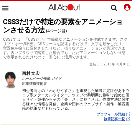
CSS3だけで特定の要素をアニメーショ
ンさせる方法
(4ページ目)
CSS3では、「CSSだけ」で簡単なアニメーションを作成できます。スク
リプトは一切不要。CSSソースを記述するだけで、文字を動かしたり、
背景色を徐々に変化させたりなど、様々なアニメーションが実現できま
す。古いブラウザで閲覧した場合でも、ただアニメーションしない状態
で表示されるだけなので、安心して活用できます。
更新日：
2016年10月01日
西村 文宏
ホームページ作成 ガイド
応用情報技術者
初心者向けの「わかりやすさ」を重視した解説に定評があるウ
ェブ系テクニカルライター。ウェブの黎明期に趣味で始めた個
人サイト製作からその「楽しさ」に魅了され、作成方法に関す
る様々な情報を発信。企業や団体のウェブサイト製作・解説書
籍の執筆なども行っている。
プロフィール詳細
執筆記事一覧