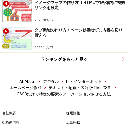
イメージマップの作り方 ！HTMLで1画像内に複数
4
リンクを設定
2023/03/02
タブ機能の作り方！ページ移動せずに内容を切り
5
替える
2022/12/27
ランキングをもっと見る
>
>
>
All About
デジタル
IT・インターネット
>
>
ホームページ作成
テキストの配置・装飾 (HTML,CSS)
CSS3だけで特定の要素をアニメーションさせる方法
会社概要
採用情報
投資家情報
広告掲載