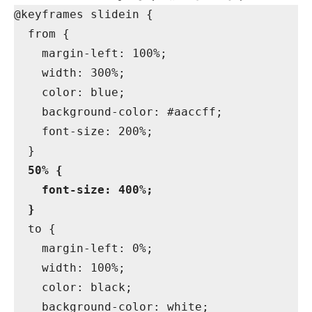
@keyframes slidein {

  from {

    margin-left: 100%;

    width: 300%;

    color: blue;

    background-color: #aaccff;

    font-size: 200%;

  }

50% {
font-size: 400%;
}
  to {

    margin-left: 0%;

    width: 100%;

    color: black;

    background-color: white;
