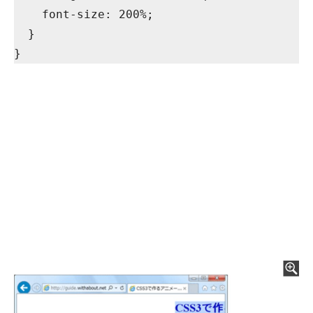
    font-size: 200%;

  }
