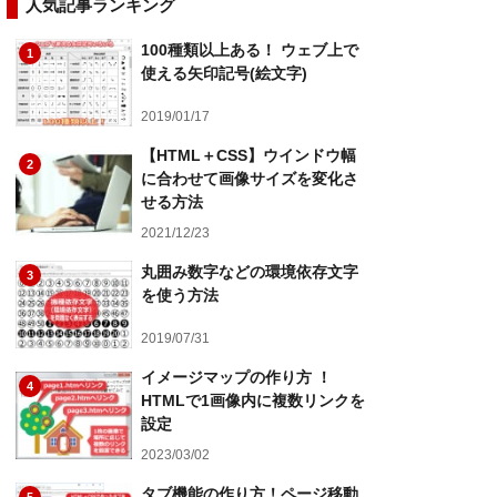
人気記事ランキング
100種類以上ある！ ウェブ上で
1
使える矢印記号(絵文字)
2019/01/17
【HTML＋CSS】ウインドウ幅
2
に合わせて画像サイズを変化さ
せる方法
2021/12/23
丸囲み数字などの環境依存文字
3
を使う方法
2019/07/31
イメージマップの作り方 ！
4
HTMLで1画像内に複数リンクを
設定
2023/03/02
タブ機能の作り方！ページ移動