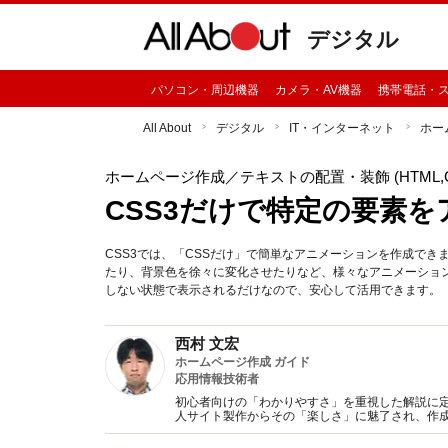
デジタル
パソコン・周辺機器
カメラ・AV機器
携帯電話・
All About
デジタル
IT・インターネット
ホー
ホームページ作成
／テキストの配置・装飾 (HTML,C
CSS3だけで特定の要素
CSS3では、「CSSだけ」で簡単なアニメーションを作成でき
たり、背景色を徐々に変化させたりなど、様々なアニメーショ
しない状態で表示されるだけなので、安心して活用できます。
西村 文宏
ホームページ作成 ガイド
応用情報技術者
初心者向けの「わかりやすさ」を重視した解説に
人サイト製作からその「楽しさ」に魅了され、作
籍の執筆なども行っている。