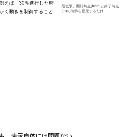
例えば「30％進行した時
最低限、開始時点(from)と終了時点
細かく動きを制御すること
(to)の装飾を指定するだけ
も、表示自体には問題ない