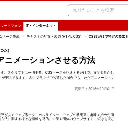
スマートフォン
IT・インターネット
ムページ作成
テキストの配置・装飾 (HTML,CSS)
CSS3だけで特定の要素
SS)
をアニメーションさせる方法
ます。スクリプトは一切不要。CSSソースを記述するだけで、文字を動かし
ンが実現できます。古いブラウザで閲覧した場合でも、ただアニメーション
更新日：2016年10月01日
定評があるウェブ系テクニカルライター。ウェブの黎明期に趣味で始めた個
成方法に関する様々な情報を発信。企業や団体のウェブサイト製作・解説書
...続きを読む