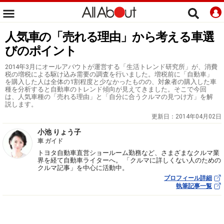
人気車の「売れる理由」から考える車選
びのポイント
2014年3月にオールアバウトが運営する「生活トレンド研究所」が、消費
税の増税による駆け込み需要の調査を行いました。増税前に「自動車」
を購入した人は全体の1割程度と少なかったものの、対象者の購入した車
種を分析すると自動車のトレンド傾向が見えてきました。そこで今回
は、人気車種の「売れる理由」と「自分に合うクルマの見つけ方」を解
説します。
更新日：
2014年04月02日
小池 りょう子
車 ガイド
トヨタ自動車直営ショールーム勤務など、さまざまなクルマ業
界を経て自動車ライターへ。 「クルマに詳しくない人のための
クルマ記事」を中心に活動中。
プロフィール詳細
執筆記事一覧