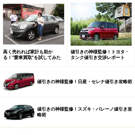
車を」と、見栄だけで選ばないのが賢いと思わせてくれ
るのです。
インパクトのない「CM」が幅広い年齢層に
効果的だった
高く売れれば家計も助か
値引きの神様監修！トヨタ・
アクアのキャッチコピー「日本のハイブリッド」は、日
る！“愛車買取”を試してみた
タンク値引き交渉レポート
本人全員がターゲットのような抽象的なもの。CMにもキ
ャラクーやタレントを使わず、イメージを限定させてい
ません。今回の生活トレンド研究所の調査で、車を購入
値引きの神様監修！日産・セレナ値引き攻略術
する際に参考にした情報源を聞いたところ、インターネ
ット世代である20代では意外なことに「テレビCM」が1
位。アクアの「これといって強烈な個性のないCM」は、
値引きの神様監修！スズキ・バレーノ値引き攻
略術
逆に「自分にも似合う車かも」と若者に思わせる結果と
なり、幅広い年齢層に受け入れられる商品となっていき
ました。