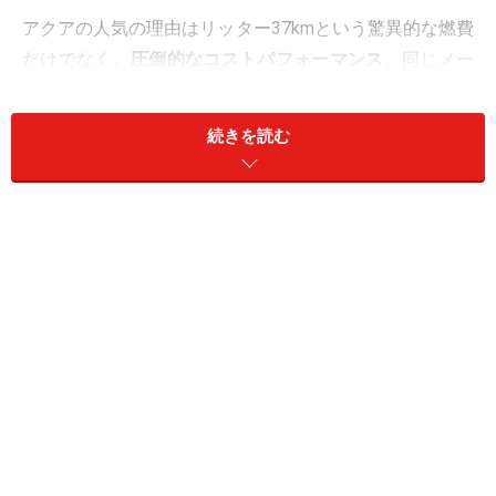
アクアの人気の理由はリッター37kmという驚異的な燃費
だけでなく
、圧倒的なコストパフォーマンス
。同じメー
カーのハイブリッドモデルに「プリウス」があります
が、本革シートなどの高級装備の付いた最上級グレード
続きを読む
を2車種で比較してみると、アクアが約186万円で、プリ
ウスでは約318万円（どちらも消費税抜き価格）。エン
ジンの排気量はアクアが1500CC、プリウスが1800CCな
ので、その差300CCで100万円以上の価格差があると考
えると、アクアのお買い得感が浮き彫りになってきま
す。しかもアクアはプリウスと同系列の販売店で買える
ため、プリウスを見に来た人が結局アクアを買っていく
現象もあるようです。
60代にとっては「クラウン」より「最高級
グレードのアクア」が魅力