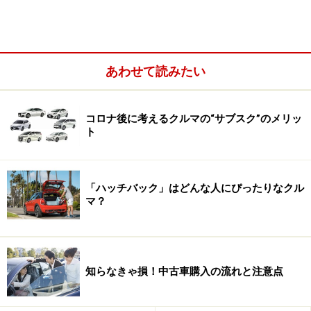
グレードは3つ、カラーは11色、さらにセットオプショ
ンを選んでいく商談が展開されるアクア。オーダーメイ
ドの服を注文するような感覚で、自分だけの一台が仕上
あわせて読みたい
がっていく特別感を味わえます。しかも一番高いグレー
ドでフルオプションにしても200万円台。「年金生活に
コロナ後に考えるクルマの“サブスク”のメリッ
なっても、今さら軽自動車までランクを落としたくはな
ト
い。それなりの高級感と運転しやすさを求めたい」とい
う60代にとっては「痒いところに手が届くクルマ」で
す。「いつかはクラウン」という昔のキャッチコピーが
「ハッチバック」はどんな人にぴったりなクル
心の片隅に残っていても、いざ買える年齢になった今
マ？
は、運転技術や運動能力の低下で、この先大きな車を持
つことを不安に感じる60代。4ｍ幅の狭い道路でもスイ
スイ取り回せて、都市部の立体駐車場にも入り、軽自動
知らなきゃ損！中古車購入の流れと注意点
車よりも車格は断然上に感じられるアクアは「今さら高
級感を求めてクラウンを買うより、時代と自分に合った