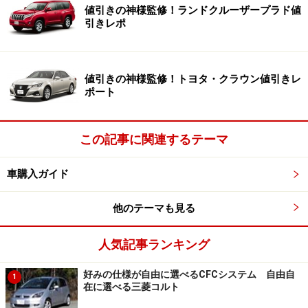
値引きの神様監修！ランドクルーザープラド値
引きレポ
このように
ターゲットを決めない
ことで、60代には無理
して若い人向けの車に乗っている感はなく、20代には親
の車を借りてきました感もなく、誰が乗っても良い車で
値引きの神様監修！トヨタ・クラウン値引きレ
あるイメージ作りに成功したアクア。日本人の「みんな
ポート
と同じならどこか安心」という心理を満たしてくれて、
おまけに飽きずに長く乗れるスタイルやインテリアも老
この記事に関連するテーマ
若男女を問わず売れる理由なのでしょう。
車購入ガイド
※記事内容は執筆時点のものです。最新の内容をご確認くださ
他のテーマも見る
い。
人気記事ランキング
次のページへ
1
/
3
好みの仕様が自由に選べるCFCシステム 自由自
1
在に選べる三菱コルト