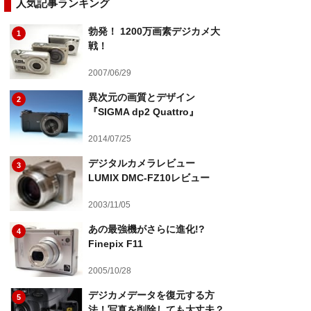
人気記事ランキング
勃発！ 1200万画素デジカメ大
1
戦！
2007/06/29
異次元の画質とデザイン
2
『SIGMA dp2 Quattro』
2014/07/25
デジタルカメラレビュー
3
LUMIX DMC-FZ10レビュー
2003/11/05
あの最強機がさらに進化!?
4
Finepix F11
2005/10/28
デジカメデータを復元する方
5
法！写真を削除しても大丈夫？