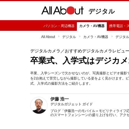
デジタル
パソコン・周辺機器
カメラ・AV機器
携帯電話・
All About
デジタル
カメラ・AV機器
デジタ
デジタルカメラ
／おすすめデジタルカメラレビュ
卒業式、入学式はデジカメ
卒業、入学シーズンで欠かせないのが、写真撮影とビデオ撮影
を2台抱えて苦労しながら撮影している姿をよく見かけます。
式、入学式の撮影方法をご紹介します。
伊藤 浩一
デジタルガジェット ガイド
ブログ「伊藤浩一のモバイル＋モビリティライフ
のスマートフォンシーンの盛り上げを行い、アクセ