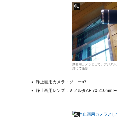
動画用カメラとして、デジタルカメラ
脚にて撮影
静止画用カメラ：ソニーα7
静止画用レンズ：ミノルタAF 70-210mm F