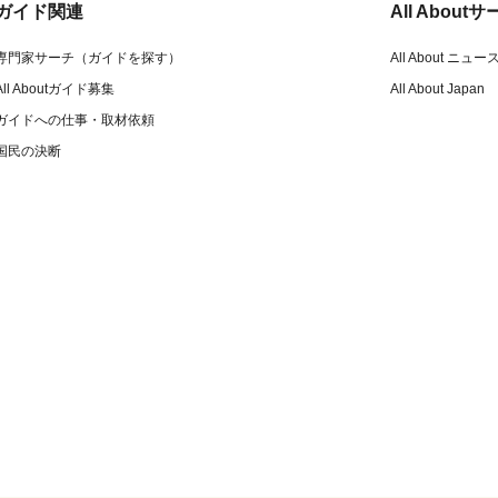
ガイド関連
All Abou
専門家サーチ（ガイドを探す）
All About ニュー
All Aboutガイド募集
All About Japan
ガイドへの仕事・取材依頼
国民の決断