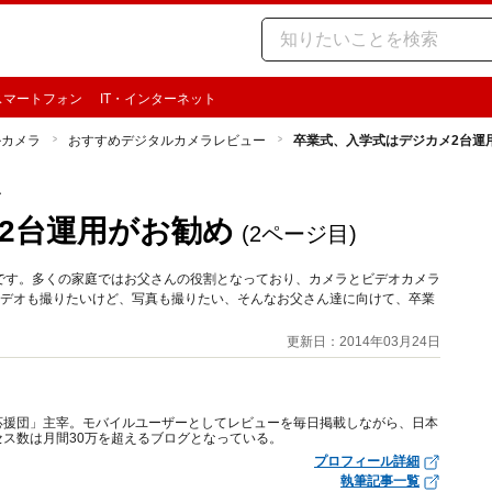
スマートフォン
IT・インターネット
ルカメラ
おすすめデジタルカメラレビュー
卒業式、入学式はデジカメ2台運
ー
2台運用がお勧め
(2ページ目)
です。多くの家庭ではお父さんの役割となっており、カメラとビデオカメラ
ビデオも撮りたいけど、写真も撮りたい、そんなお父さん達に向けて、卒業
更新日：2014年03月24日
応援団」主宰。モバイルユーザーとしてレビューを毎日掲載しながら、日本
ス数は月間30万を超えるブログとなっている。
プロフィール詳細
執筆記事一覧